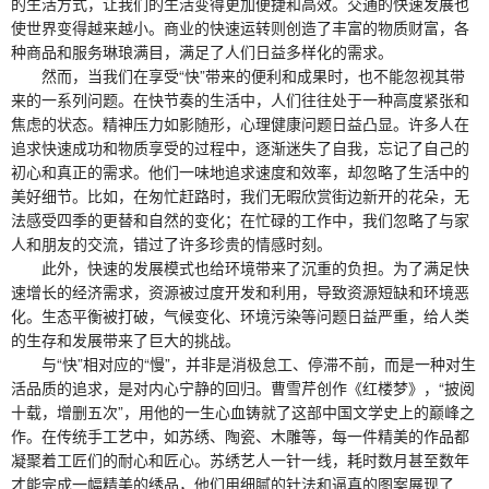
的生活方式，让我们的生活变得更加便捷和高效。交通的快速发展也
使世界变得越来越小。商业的快速运转则创造了丰富的物质财富，各
种商品和服务琳琅满目，满足了人们日益多样化的需求。
然而，当我们在享受“快”带来的便利和成果时，也不能忽视其带
来的一系列问题。在快节奏的生活中，人们往往处于一种高度紧张和
焦虑的状态。精神压力如影随形，心理健康问题日益凸显。许多人在
追求快速成功和物质享受的过程中，逐渐迷失了自我，忘记了自己的
初心和真正的需求。他们一味地追求速度和效率，却忽略了生活中的
美好细节。比如，在匆忙赶路时，我们无暇欣赏街边新开的花朵，无
法感受四季的更替和自然的变化；在忙碌的工作中，我们忽略了与家
人和朋友的交流，错过了许多珍贵的情感时刻。
此外，快速的发展模式也给环境带来了沉重的负担。为了满足快
速增长的经济需求，资源被过度开发和利用，导致资源短缺和环境恶
化。生态平衡被打破，气候变化、环境污染等问题日益严重，给人类
的生存和发展带来了巨大的挑战。
与“快”相对应的“慢”，并非是消极怠工、停滞不前，而是一种对生
活品质的追求，是对内心宁静的回归。曹雪芹创作《红楼梦》，“披阅
十载，增删五次”，用他的一生心血铸就了这部中国文学史上的巅峰之
作。在传统手工艺中，如苏绣、陶瓷、木雕等，每一件精美的作品都
凝聚着工匠们的耐心和匠心。苏绣艺人一针一线，耗时数月甚至数年
才能完成一幅精美的绣品，他们用细腻的针法和逼真的图案展现了