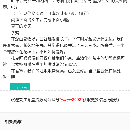
5. 结合材料一和材料二，分析“快节奏生活”与“虚拟社交”的共性问
题。6分
（二）现代文阅读Ⅱ（本题共4小题，16分）
阅读下面的文字，完成下面小题。
真正的夏天
李娟
在深山夏牧场，白昼越发漫长了，下午时光越发遥遥无边。我们
裹着大衣，长久地午眠，总觉得已经睡过了三天三夜。醒来后，一个
个懵然坐在花毡上，不知如何是好。
扎克拜妈妈便铺开餐布给我们布茶。盐溶化在茶中的动静遥远可
辨，食物被咀嚼在嘴里的滋味深沉又踏实。
在吾塞，我们的驻地地势极高，已入云端。当那些云还在远处
时，明
点此下载
欢迎关注育星资源网公众号
“yxzyw2002”
获取更多信息与服务
相关资源：