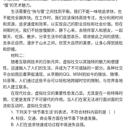
“慢”的艺术魅力。
生活需要在“快与慢”之间找到平衡。我们不能一味地追求快，也
不能完全摒弃快。在工作时，我们应该保持高效专注，充分利用时间
和资源，追求速度和效率，以实现自己的职业目标和社会价值。但在
闲暇时光，我们不妨放慢脚步，静下心来，去陪伴家人和朋友，一起
聊天、吃饭、散步，分享生活中的喜怒哀乐，增进彼此之间的感情；
去亲近自然，漫步于山水之间，欣赏大自然的美景，让身心得到放松
和舒缓。
材料二：
随着互联网技术的日新月异，虚拟社交以其独特的魅力和便捷
性，迅速融入了人们的生活，并成为了不可或缺的一部分。各种社交
平台如雨后春笋般涌现，从早期的QQ、MSN到如今的微信、微博、
抖音等，人们通过这些平台可以轻松地跨越时空的限制，与世界各地
的人建立联系。
在现代社会，虚拟社交的重要性愈发凸显。尤其是在一些特殊时
期，它更是发挥了不可替代的作用。当人们在家无法进行面对面的交
流和互动时，虚拟社交成为
1. 下列关于“快节奏生活”的表述，不符合材料内容的是（ ）
A. 科技、交通、商业等方面在快节奏下快速发展。
B. 人们在追求快速成功过程中易迷失自我。