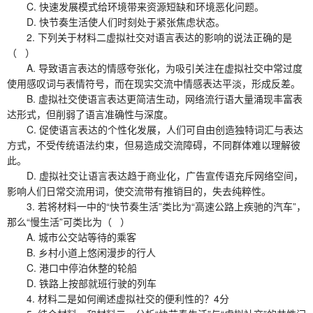
C. 快速发展模式给环境带来资源短缺和环境恶化问题。
D. 快节奏生活使人们时刻处于紧张焦虑状态。
2. 下列关于材料二虚拟社交对语言表达的影响的说法正确的是
（ ）
A. 导致语言表达的情感夸张化，为吸引关注在虚拟社交中常过度
使用感叹词与表情符号，而在现实交流中情感表达平淡，形成反差。
B. 虚拟社交使语言表达更简洁生动，网络流行语大量涌现丰富表
达形式，但削弱了语言准确性与深度。
C. 促使语言表达的个性化发展，人们可自由创造独特词汇与表达
方式，不受传统语法约束，但易造成交流障碍，不同群体难以理解彼
此。
D. 虚拟社交让语言表达趋于商业化，广告宣传语充斥网络空间，
影响人们日常交流用词，使交流带有推销目的，失去纯粹性。
3. 若将材料一中的“快节奏生活”类比为“高速公路上疾驰的汽车”，
那么“慢生活”可类比为（ ）
A. 城市公交站等待的乘客
B. 乡村小道上悠闲漫步的行人
C. 港口中停泊休整的轮船
D. 铁路上按部就班行驶的列车
4. 材料二是如何阐述虚拟社交的便利性的？4分