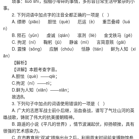
琐事：suǒ shì，指细小零碎的事情，多形容日常生活中繁杂的小
事。
2. 下列词语中加点字的注音全都正确的一项是（ ）
A. 缥缈（piāo） 胆怯（què） 厄运（è） 重峦叠嶂（luá
n）
B. 陨石（yǔn） 虔诚（qián） 凛冽（liè） 金戈铁马（gē）
C. 拘泥（ní） 鞠躬（jū） 静谧（mì） 言简意赅（gāi）
D. 震悚（sǒng） 应酬（chóu） 恬静（tián） 鲜为人知（xi
ān）
【解析】
【详解】本题考查字音。
A.胆怯（què）——qiè；
C.拘泥（ní）——nì；
D.鲜为人知（xiān）——xiǎn；
故选B。
3. 下列句子中加点的词语使用错误的一项是（ ）
A. 广大的志愿军战士前仆后继，浴血奋战，谱写了气壮山河的英
雄战歌，铸就了伟大的抗美援朝精神。
B. 路遥的小说《平凡的世界》，情节波澜起伏，抑扬顿挫，具有
很强的艺术感染力。
C. 在市教育局“双减”措施出台之后，利用周末时间前来博物馆参