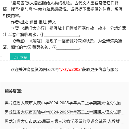
“霜与雪”是大自然赐给人类的礼物。古代文人墨客常借它们抒
情，赋予“霜与雪”生命力和思想感情。请根据下表提供的信息，填写
相关内容。
作者/出处 题目 批注 诗文
李贺 《雁门太守行》 描写战士们冒着严寒作战，战斗十分艰难悲
壮 半卷红旗临易水，①_______________。
《诗经》 《蒹葭》 展现了一幅萧瑟冷寂的秋景，为全诗渲染凄
清、惆怅的气氛 蒹葭苍苍，②__________。
点此下载
欢迎关注育星资源网公众号
“yxzyw2002”
获取更多信息与服务
相关资源：
黑龙江省大庆市大庆中学2024-2025学年高二上学期期末语文试题
（解..
黑龙江省大庆市实验中学2024-2025学年高二上学期期末语文试题
（解..
黑龙江省大庆市2025届高三第三次教学质量检测语文试卷 人教版