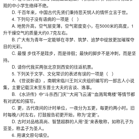
观的中小学生络绎不绝。
D. 千百年来，中国古代先贤们秉持悲天悯人的情怀立言于世。
4. 下列句子没有语病的一项是（ ）
A. 地势升高，空气层变薄，空气密度变小，在5000米的高度，1
升干燥空气的质量大约0.7克左右。
B. 广大有为青年一定能够在寻梦、筑梦、追梦中绽放更加璀璨夺
目的光彩。
C. 最慢 步伐不是跬步，而是徘徊；最快的脚步不是冲刺，而是坚
持。
D. 请你代我买两张北京到西安的往返机票。
5. 下列关于文学、文化常识的表述有误的一项是（ ）
A. 《世说新语》，南朝宋临川王刘义庆组织编写的一部志人小说
集，主要记载汉末至东晋士大夫的言谈、逸事。
B. 《水浒传》中“斗杀西门庆”“大闹飞云浦”“血溅鸳鸯楼”等情节都
有对武松的描写。
C. 更，古代夜间的计时单位，一夜分为五更，每更约两小时。旧
时每晚八时左右，打鼓报告初更开始，称为“定更”。
D. 古时对品格高尚、智慧超群的人用“圣”来表敬称，如称孔子为
亚圣，称孟子为圣人。
6. 用课文原句填空。