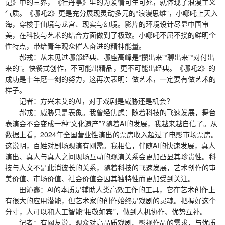
记》中的三界，《牡丹亭》里的为爱情可生可死，就体现了浪漫主义
气质。《哪吒2》更是充分展现灵动多元的“浪漫思维”，小哪吒上天入
海，穿梭于仙境与龙宫、现实与幻境。影片的环境设计尽显中国审
美，在科技与艺术的结合方面做到了极致。小哪吒不屈不挠的鲜明个
性特点，带给青年观众催人奋进的精神能量。
郝戎：从未见过哪部经典、哪座高峰是“攒出来”“聊出来”“对付出
来的”。快餐式创作，不可能出精品，更不可能出经典。《哪吒2》的
成功是十年磨一剑的努力，这再次表明：做艺术，一定要有做艺术的
样子。
记者：方兴未艾的AI，对于戏剧是威胁还是机会?
郝戎：威胁只是表象。我曾经焦虑：随着科技的飞速发展，舞台
表演会不会变成一种“文化遗产”?随着AI的发展，我越来越自信了。从
数据上看，2024年全国营业性演出的票房收入超过了电影市场票房。
这说明，百姓对剧场观演有刚需。我相信，伴随AI的快速发展，真人
演出、真人与真人之间现场互动的观演关系会更加凸显其珍贵性。科
技与人文不是此消彼长的关系，随着科技的飞速发展，艺术创作的审
美价值、市场价值、社会价值会因其独特性而更加受到关注。
田沁鑫：AI的本质是辅助人类高效工作的工具，它在艺术创作上
有很大的应用潜能，但艺术家的创作始终是戏剧的灵魂。把握好这个
分寸，人可以和人工智能“相敬如宾”，做到人机协作、优势互补。
记者：有网友说，观众对高品质戏剧、影视作品的需求，与优质