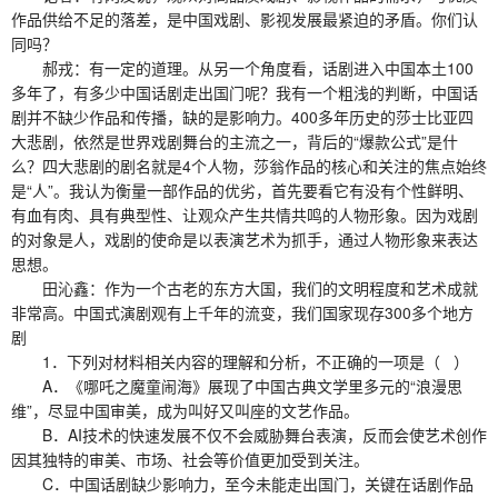
作品供给不足的落差，是中国戏剧、影视发展最紧迫的矛盾。你们认
同吗？
郝戎：有一定的道理。从另一个角度看，话剧进入中国本土100
多年了，有多少中国话剧走出国门呢？我有一个粗浅的判断，中国话
剧并不缺少作品和传播，缺的是影响力。400多年历史的莎士比亚四
大悲剧，依然是世界戏剧舞台的主流之一，背后的“爆款公式”是什
么？四大悲剧的剧名就是4个人物，莎翁作品的核心和关注的焦点始终
是“人”。我认为衡量一部作品的优劣，首先要看它有没有个性鲜明、
有血有肉、具有典型性、让观众产生共情共鸣的人物形象。因为戏剧
的对象是人，戏剧的使命是以表演艺术为抓手，通过人物形象来表达
思想。
田沁鑫：作为一个古老的东方大国，我们的文明程度和艺术成就
非常高。中国式演剧观有上千年的流变，我们国家现存300多个地方
剧
1．下列对材料相关内容的理解和分析，不正确的一项是（ ）
A．《哪吒之魔童闹海》展现了中国古典文学里多元的“浪漫思
维”，尽显中国审美，成为叫好又叫座的文艺作品。
B．AI技术的快速发展不仅不会威胁舞台表演，反而会使艺术创作
因其独特的审美、市场、社会等价值更加受到关注。
C．中国话剧缺少影响力，至今未能走出国门，关键在话剧作品