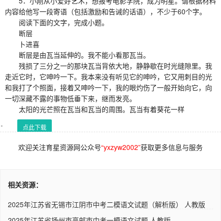
5．小刚从小爱好艺术，想报考电影学院，成为明星。请根据材料
内容给他写一段寄语（包括激励和告诫的话语），不少于60个字。
阅读下面的文字，完成小题。
断层
卜进喜
断层是由瓦当延伸的。我不能小看那瓦当。
残损了三分之一的那块瓦当背依大地，静静歇在时光缝隙里。我
走近它时，它呻吟一下。我本来没有听见它的呻吟，它又用刺目的光
和我打了个照面，接着又呻吟一下，我的眼灼伤了一般开始向它，向
一切深藏不露的事物低垂下来，继而发亮。
太阳的光芒照在瓦当和瓦当的周围。瓦当有着葵花一样
点此下载
欢迎关注育星资源网公众号
“yxzyw2002”
获取更多信息与服务
相关资源：
2025年江苏省无锡市江阴市中考二模语文试题（解析版） 人教版
2025年江苏省扬州市高邮市中考一模语文试题 人教版