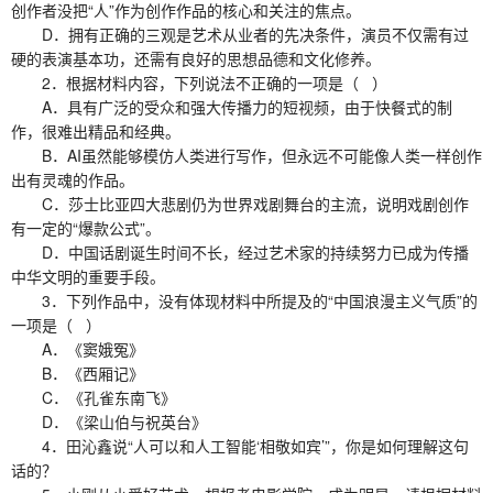
创作者没把“人”作为创作作品的核心和关注的焦点。
D．拥有正确的三观是艺术从业者的先决条件，演员不仅需有过
硬的表演基本功，还需有良好的思想品德和文化修养。
2．根据材料内容，下列说法不正确的一项是（ ）
A．具有广泛的受众和强大传播力的短视频，由于快餐式的制
作，很难出精品和经典。
B．AI虽然能够模仿人类进行写作，但永远不可能像人类一样创作
出有灵魂的作品。
C．莎士比亚四大悲剧仍为世界戏剧舞台的主流，说明戏剧创作
有一定的“爆款公式”。
D．中国话剧诞生时间不长，经过艺术家的持续努力已成为传播
中华文明的重要手段。
3．下列作品中，没有体现材料中所提及的“中国浪漫主义气质”的
一项是（ ）
A．《窦娥冤》
B．《西厢记》
C．《孔雀东南飞》
D．《梁山伯与祝英台》
4．田沁鑫说“人可以和人工智能‘相敬如宾’”，你是如何理解这句
话的？