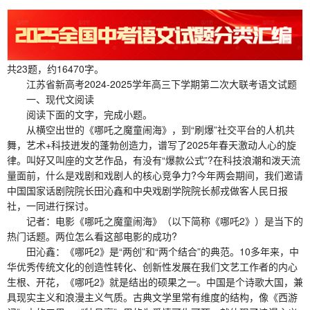
共23题，约16470字。
江苏省新高考2024-2025学年高三下学期第二次大联考语文试题
一、现代文阅读
阅读下面的文字，完成小题。
从横空出世的《哪吒之魔童闹海》，到“刷爆”社交平台的人机共
舞，艺术+科技迸发的蓬勃创造力，谱写了2025年春天激动人心的旋
律。叫好又叫座的文艺作品，有没有“爆款公式”?在科技浪潮和泼天流
量面前，什么是戏剧和戏剧人的核心竞争力?今年两会期间，我们邀请
中国国家话剧院院长田沁鑫和中央戏剧学院院长郝戎做客人民日报
社，一同进行探讨。
记者：电影《哪吒之魔童闹海》（以下简称《哪吒2》）是当下的
热门话题。两位怎么看这部电影的成功?
田沁鑫：《哪吒2》是“两创”和“两个结合”的典范。10多年来，中
华优秀传统文化的创造性转化、创新性发展在我们文艺工作者的内心
生根、开花，《哪吒2》就是结出的硕果之一。中国是个诗歌大国，兼
具现实主义和浪漫主义气质。古典文学里常有维度的结构，像《西游