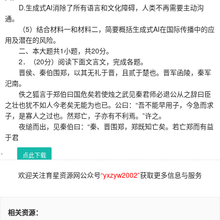
D.生成式AI消除了所有语言和文化障碍，人类不再需要主动沟
通。
（5）结合材料一和材料二，简要概括生成式AI在国际传播中的应
用及潜在的风险。
二、本大题共1小题，共20分。
2．（20分）阅读下面文言文，完成各题。
晋侯、秦伯围郑，以其无礼于晋，且贰于楚也。晋军函陵，秦军
汜南。
佚之狐言于郑伯曰国危矣若使烛之武见秦君师必退公从之辞曰臣
之壮也犹不如人今老矣无能为也已。公曰：“吾不能早用子，今急而求
子，是寡人之过也。然郑亡，子亦有不利焉。”许之。
夜缒而出，见秦伯曰：“秦、晋围郑，郑既知亡矣。若亡郑而有益
于君
点此下载
欢迎关注育星资源网公众号
“yxzyw2002”
获取更多信息与服务
相关资源：