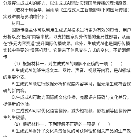
分发挥生成式AI的能力，以生成式AI辅助实现国际传播的理想愿景。
（取材于周葆华、吴雨晴《生成式人工智能影响下的国际传播：
实践进展与影响路径》）
材料二
国际传播主体可以利用生成式AI技术进行更为有效的舆情、用户
分析以及“出海”内容审核，以支持国家对外传播的全局性部署，从而
在“多元内容赛道”提升国际传播效果。此外，生成式AI也是国际传播
实践中重要的“情感机器”。它带来了信息交往方式的变化，不断消解
传
（1）根据材料一，对生成式AI的理解不正确的一项（ ）
A.生成式AI能够生成文本、图片、声音、视频等内容，是AI领域
的重要分支。
B.生成式AI能进行数据分析和深度内容学习，但无法生成符合逻
辑的新内容。
C.生成式AI可助力国际间文化传播，克服语言障碍与文化差异，
提供新的体验。
D.生成式AI可以优化语言翻译，减少短视频、影视剧等因翻译产
生的生硬感。
（2）根据材料一，下列理解不正确的一项是（ ）
A.生成式AI提升了文化背景信息的可获得性和相关产品的生产效