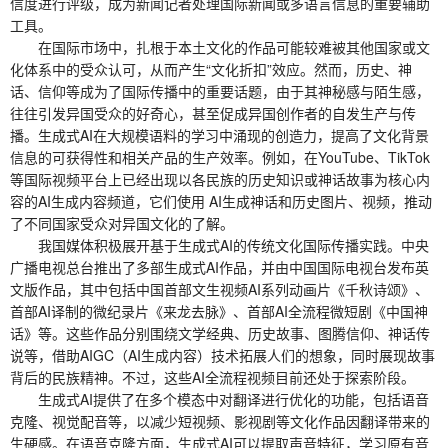
信度进行评级，成为新闻记者处理国际新闻或多语言信息的重要辅助
工具。
在国际市场中，扎根于本土文化的作品可能较难被其他国家或文
化体系中的受众认可，从而产生“文化折扣”效应。然而，历史、神
话、信仰等成为了国际传播中的重要话题，由于其神秘感与陌生感，
往往引发异国受众的好奇心，甚至促成异国创作者的自发生产与传
播。生成式AI在大规模语料的学习中涌现的创造力，提高了文化背景
信息的可获得性和相关产品的生产效率。例如，在YouTube、TikTok
等国际视频平台上已经出现以各民族的历史知识或神话故事为核心内
容的AI生成内容频道，它们使用 AI生成神话和历史图片、视频，推动
了不同国家受众对异国文化的了解。
我国媒体积极展开基于生成式AI的传统文化国际传播实践。中央
广播电视总台推出了多部生成式AI作品，并由中国国际电视台发布英
文版作品，其中包括中国首部文生视频AI系列动画片《千秋诗颂》、
首部AI译制的微纪录片《来龙去脉》、首部AI全流程微短剧《中国神
话》等。这些作品分别围绕文学经典、历史故事、图腾信仰、神话传
说等，借助AIGC（AI生成内容）技术拓展人们的想象，同时展现故事
背后的民族精神。不过，这些AI全流程视频目前还处于探索阶段。
生成式AI提供了在多个模态中对翻译进行优化的功能，包括语音
克隆、视觉配音等，以减少短视频、影视剧等文化作品因翻译带来的
生硬感。在语音克隆方面，生成式AI可以提取声音特征，学习原有音