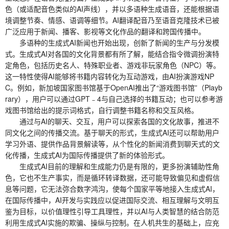
色（或适配音色类似的AI声线），并以多语种生成语音，还能根据语
境调整节奏、情感、语调等细节。AI翻译配音乃至语音克隆技术已被
广泛应用于新闻、播客、影视等文化作品的翻译和跨国传播中。
多语种的生成式AI新闻也开始出现，创新了新闻的生产与分发模
式。生成式AI对各国的文化背景都有所了解，能结合指令微调扮演特
定角色，包括历史名人、特殊职业者、游戏非玩家角色（NPC）等。
这一特性使得AI能够将书籍内容转化为互动游戏，由AI扮演游戏NP
C。例如，新加坡国家图书馆基于OpenAI推出了“游戏图书馆”（Playb
rary），用户可以通过GPT﹣4与自己选择的书籍互动；也可以参考游
戏图书馆给出的提示词格式，自行调整书籍名称和交互风格。
通过与AI的聊天、交互，用户可以探索各国的文化故事，推进不
同文化之间的传播交流。基于聊天的形式，生成式AI还可以帮助用户
学习外语、提供作品背景解读等，从个性化的新闻消费到聊天式的文
化传播，生成式AI为国际传播提供了新的体验形式。
生成式AI目前的理解和生成能力仍是有限的，更多扮演辅助性角
色，它也不生产事实，而是循环转译数据，还可能导致偏见和虚假信
息等问题，它无法弥合数字鸿沟，使每个国家平等地接入生成式AI，
在国际传播中，AI开发与实践应以促进国际交流、相互理解与文明互
鉴为目标，以价值理性引导工具理性，并以AI与人类智慧的结合防范
利用生成式AI实施的欺骗、操纵与控制。在人机共生的基础上，应充