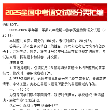
约8180字。
2025~2026 学年第一学期八年级期中教学质量检测语文试题（20
25.11）
本试题共 6 页，满分为 150 分，考试时间为 120 分钟。
答卷前，请考生务必将自己的姓名、座号和准考证号填写在答题
卡上，并将考点、姓名、准考证号和座号填写在试卷规定的位置。考
试结束后，将答题卡和试卷一并交回。
注意事项：
1. 答选择题时，必须使用 2B 铅笔填涂答题卡上相应题目的答案
标号，修改时，要用橡皮擦干净。
2. 答非选择题时，必须使用 0.5 毫米黑色签字笔书写，要求笔迹
清晰、字体工整，务必在答题卡题号所指示的答题区域内作答。
一、（15 分）
为引导同学们厚植家国情怀、践行时代担当，学校组织 “重温盛
典・赓续华章” 实践活动。
活动一：观阅兵盛典 感重器担当