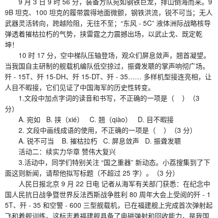
9 月 3 日 9 时 56 分，装备方队宛如钢铁巨龙，排山倒海而来。9
9B 坦克、100 坦克的履带震得地面微颤，钢铁洪流，锐不可当；无人
武器灵活转向，跨越险阻，无往不至；“东风 - 5C” 液体洲际战略核导
弹透着摧枯拉朽的气势，挟雷霆之力震撼出场，以武止戈、既定乾
坤！
10 时 17 分，空中梯队压轴登场，观众们屏息敛声，翘首凝望。
当我国自主研制的舰载机编队低空掠过，振聋发聩的掌声响彻广场。
歼 - 15T、歼 15-DH、歼 15-DT、歼 - 35…… 多样机型接连亮相，让
人目不暇接，它们见证了中国海军的历史性转变。
1.文段中加点字词的读音和书写，不正确的一项是（ ）（3
分）
A. 宛如 B. 挟（xié） C. 翘（qiào） D. 目不暇接
2. 文段中画线成语的使用，不正确的一项是（ ）（3 分）
A. 锐不可当 B. 摧枯拉朽 C. 屏息敛声 D. 振聋发聩
活动二：续实力华章 赞伟大复兴
3.活动中，同学们特别关注 “国之重器” 新动态。小荔搜集到了下
面这则新闻，请帮他拟写标题（不超过 25 字）。（3 分）
人民日报北京 9 月 22 日电 记者从海军有关部门获悉：在纪念中
国人民抗日战争暨世界反法西斯战争胜利 80 周年大会上受阅的歼 - 1
5T、歼 - 35 和空警 - 600 三型舰载机，已在福建舰上完成首次弹射起
飞和着舰训练。这标志着福建舰具备了电磁弹射和回收能力，是我国