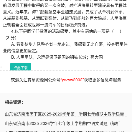
航母发展历程中取得的又一次突破，对推进海军转型建设具有里程碑
意义。近年来，海军舰载航空事业加速发展，完成了从单机到体系、
从岸基到舰基、从滑跃到弹射、从能飞到能战的巨大跨越，人民海军
正朝着全面建成世界一流海军的目标稳步前进。
4.以下是同学们撰写的活动感受，其中有语病的一项是（ ）
（3 分）
A. 看到徒步方队整齐划一地走过，我感到无比自豪，投身强军伟
业的信念更加坚定。
B. 人民军队，永远是保卫祖国的钢铁长城；强大国
点此下载
欢迎关注育星资源网公众号
“yxzyw2002”
获取更多信息与服务
相关资源：
山东省济南市历下区2025-2026学年第一学期七年级期中教学质量
检测..
山东省济南市2025-2026学年七年级上学期期中语文试题（解析
版） ..