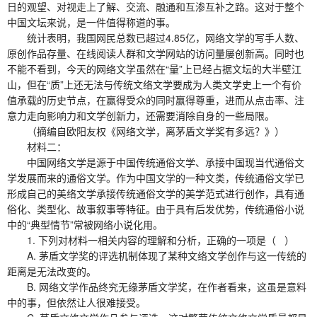
日的观望、对视走上了解、交流、融通和互渗互补之路。这对于整个
中国文坛来说，是一件值得称道的事。
统计表明，我国网民总数已超过4.85亿，网络文学的写手人数、
原创作品存量、在线阅读人群和文学网站的访问量屡创新高。同时也
不能不看到，今天的网络文学虽然在“量”上已经占据文坛的大半壁江
山，但在“质”上还无法与传统文络文学要成为人类文学史上一个有价
值承载的历史节点，在赢得受众的同时赢得尊重，进而从点击率、注
意力走向影响力和文学创新力，还需要消除自身的一些局限。
（摘编自欧阳友权《网络文学，离茅盾文学奖有多远？》）
材料二：
中国网络文学是源于中国传统通俗文学、承接中国现当代通俗文
学发展而来的通俗文学。作为中国文学的一种文类，传统通俗文学已
形成自己的美络文学承接传统通俗文学的美学范式进行创作，具有通
俗化、类型化、故事叙事等特征。由于具有后发优势，传统通俗小说
中的“典型情节”常被网络小说化用。
1. 下列对材料一相关内容的理解和分析，正确的一项是（ ）
A. 茅盾文学奖的评选机制体现了某种文络文学创作与这一传统的
距离是无法改变的。
B. 网络文学作品终究无缘茅盾文学奖，在作者看来，这虽是意料
中的事，但依然让人很难接受。