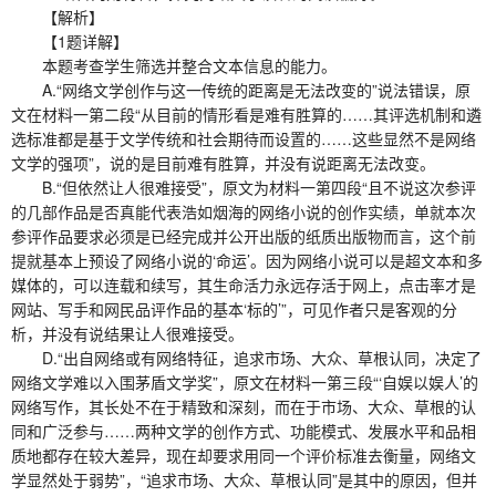
【解析】
【1题详解】
本题考查学生筛选并整合文本信息的能力。
A.“网络文学创作与这一传统的距离是无法改变的”说法错误，原
文在材料一第二段“从目前的情形看是难有胜算的……其评选机制和遴
选标准都是基于文学传统和社会期待而设置的……这些显然不是网络
文学的强项”，说的是目前难有胜算，并没有说距离无法改变。
B.“但依然让人很难接受”，原文为材料一第四段“且不说这次参评
的几部作品是否真能代表浩如烟海的网络小说的创作实绩，单就本次
参评作品要求必须是已经完成并公开出版的纸质出版物而言，这个前
提就基本上预设了网络小说的‘命运’。因为网络小说可以是超文本和多
媒体的，可以连载和续写，其生命活力永远存活于网上，点击率才是
网站、写手和网民品评作品的基本‘标的’”，可见作者只是客观的分
析，并没有说结果让人很难接受。
D.“出自网络或有网络特征，追求市场、大众、草根认同，决定了
网络文学难以入围茅盾文学奖”，原文在材料一第三段“‘自娱以娱人’的
网络写作，其长处不在于精致和深刻，而在于市场、大众、草根的认
同和广泛参与……两种文学的创作方式、功能模式、发展水平和品相
质地都存在较大差异，现在却要求用同一个评价标准去衡量，网络文
学显然处于弱势”，“追求市场、大众、草根认同”是其中的原因，但并