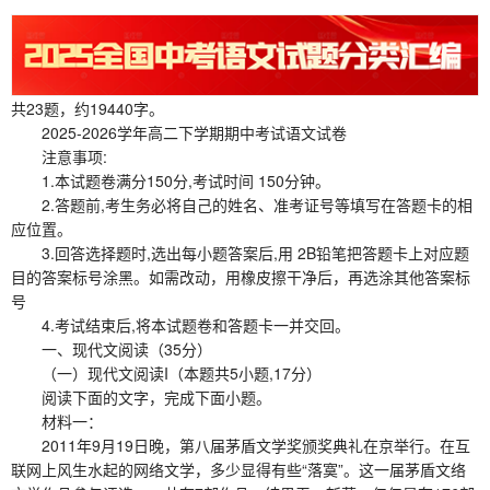
共23题，约19440字。
2025-2026学年高二下学期期中考试语文试卷
注意事项:
1.本试题卷满分150分,考试时间 150分钟。
2.答题前,考生务必将自己的姓名、准考证号等填写在答题卡的相
应位置。
3.回答选择题时,选出每小题答案后,用 2B铅笔把答题卡上对应题
目的答案标号涂黑。如需改动，用橡皮擦干净后，再选涂其他答案标
号
4.考试结束后,将本试题卷和答题卡一并交回。
一、现代文阅读（35分）
（一）现代文阅读I（本题共5小题,17分）
阅读下面的文字，完成下面小题。
材料一：
2011年9月19日晚，第八届茅盾文学奖颁奖典礼在京举行。在互
联网上风生水起的网络文学，多少显得有些“落寞”。这一届茅盾文络