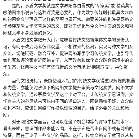
是的，茅盾文学奖就是文学界阳春白雪式的“专家奖”或“精英奖”。
吸纳网络小说参与这种评奖是必要的，作为数字传媒时代最具大众趣
味的网络文学落选于这样的奖项也属正常。需要关注的也许是网络文
学参评茅盾文学奖背后的意义，即对于优化当今文学生态的意义和对
网络文学本身发展的意义。
茅盾文络文学敞开大门，意味着传统文络新媒体文学的身份认
可，有助于改变两者彼此观望、不相往来的格局，实现两种文学相互
交流、切磋砥砺、融合互补，促进网络写手学习传统文学，也引导传
统作家和评论家走近网络文学，从而改善和优化媒介融合语境中的文
学生态，让两种文学在有些低迷的文学市场上“抱团取暖”，共创繁
荣。
当代文络洗礼”，既能使陷入瓶颈的传统文学获得重现辉煌的机遇
和力量，亦能使泥沙俱下的网络文学提升审美与文化素质。网络文学
和传统文学，通过茅盾文学奖这个比对平台，让传统文学意识到，文
学有关人的心灵从来可以由不同的道口进入，网络霸权不好，媒介歧
视也不对，应该对网络写作投以理性的目光，给予必要的关注和激
励。
对于网络文学而言，也可以在这个机会均等的评审中检视水平，
看出差距，意识到作品未能入围，不在于它是否出自网络或有网络的
特征，而在于少了一些文学的品质。这样，传统文络文学就可以从昔