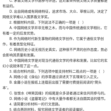
C. 茅盾文络文学作品参与评选，这对繁荣传统文络文学质量都是
有益的。
D. 出自网络或有网络特征，追求市场、大众、草根认同，决定了
网络文学难以入围茅盾文学奖。
2. 根据材料内容，下列说法不正确的一项是（ ）
A. 中国网络文学并非无根之木，而与中国传统通俗文学相比，它
有着一定的后发优势。
B. 作为网络时代新生事物的网络文学创作，它属于通俗文学创
作，有着类型化特征。
C. 网络历史小说无视历史真实，这种很不严肃的创作态度，势必
会影响其质量和发展。
D. 中国网络文学是对现当代通俗文学的传承和发展，比如它的玄
幻小说就体现了这一点。
3. 结合材料内容，下列选项中能支持材料二观点的一项是（ ）
A. 网络小说《诛仙》的序章通过讲述天下玄理来引入正文。
B. 金庸小说在报纸上连载前出版了需要付费提前阅读的“爬头
本”。
C. 张恨水《啼笑因缘》的结尾是众多读者通过来信共同参与的。
D. 网络小说《盗墓笔记》中有大量作者都无法自圆其说的情节。
4. 请简要分析材料一的行文思路。
5. 结合两则材料，探究网络文学读者的阅读偏好。