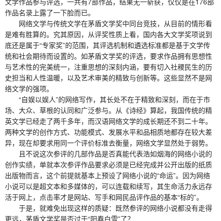
文学作品参与评选，一共有7部作品，结果无一斩获，仅仅是在176部
作品名录上露了一下脸而已。
网络文学与传统文学在茅盾文学奖中同台竞技，从目前的情形看
是难有胜算的。究其原因，从评奖性质上看，国内各大文学奖项说到
底还是属于“专家奖”的范围，其评选机制和遴选标准都是基于文学传
统和社会期待而设置的。如茅盾文学奖的评选，要求作品拥有思想性
与艺术性的完美统一，注重思想的深刻内涵，要有切入社稷民生的历
史担当和人性温暖，以及艺术审美的精致与创新等。这些显然不是网
络文学的强项。
“自娱以娱人”的网络写作，其长处不在于精致和深刻，而在于市
场、大众、草根的认同和广泛参与。从《诗经》算起，我国传统的精
英文学已经走了两千多年，而汉语网络文学的成长期还不到二十年。
两种文学的创作方式、功能模式、发展水平和品相质地都存在较大差
异，现在却要求用同一个评价标准去衡量，网络文学显然处于弱势。
且不说这次参评的几部作品是否真能代表浩如烟海的网络小说的
创作实绩，单就本次参评作品要求必须是已经完成并公开出版的纸质
出版物而言，这个前提就基本上预设了网络小说的“命运”。因为网络
小说可以是超文本和多媒体的，可以连载和续写，其生命活力永远存
活于网上，点击率才是网站、写手和网民品评作品的基本“标的”。
于是，就难免出现这样的质疑：既然参评的网络小说都没有走得
更远，茅盾文学奖是否过于“阳春白雪”了？