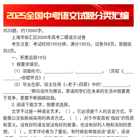
共23题，约15560字。
上海市徐汇区2026年高考二模语文试卷
考生注意：考试时间150分钟，满分150分。试卷共8页，答题纸
共2页。
一、积累运用10分
1. 按要求填空。
（1）羽扇纶巾，___________，___________。（苏轼《____
_______•赤壁怀古》）
（2）毕业在即，班主任用《<老子>四章》中的“___________，
___________”两句话作为赠言。寄语同学们在未来的生活中既要勇
于竞争，更要不断超越自我。
2. 阅读下面文字，按要求选择。
文学不过是一种语言艺术，（ ）。它必须是个人的言说方式，不
能像公文和新闻采用的表述方式。（ ），对于作家具有“指纹”的性质
和意义。没有好的语言就没有好的故事，也没有好的人物和深刻的思
想。（ ）。文学评论者为了量化，有时候会单独谈谈“语言”，谈谈