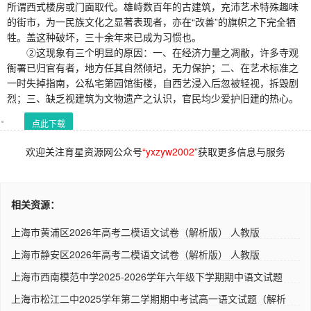
所谓西式楼房或门面取代。雄峙数百年的古建筑，充沛艺术特殊趣味
的街市，为一民族文化之显著表现者，亦在“改善”的旗帜之下完全牺
牲。盖这种破坏，三十余年来已成为习惯也。
②这现象有三个明显的原因：一、在经济力量之凋敝，许多寺观
衙署已归官有者，地方任其自然倾圮，无力保护；二、在艺术标准之
一时失掉指南，公私宅第园馆街楼，自西艺浸入后忽被轻视，拆毁剧
烈；三、缺乏视建筑为文物遗产之认识，官民均少爱护旧建的热心。
点此下载
欢迎关注育星资源网公众号
“yxzyw2002”
获取更多信息与服务
相关资源：
上海市黄浦区2026年高考二模语文试卷（解析版） 人教版
上海市静安区2026年高考二模语文试卷（解析版） 人教版
上海市西南模范中学2025-2026学年六年级下学期期中语文试题
（解析..
上海市松江二中2025学年第二学期期中考试高一语文试题（解析