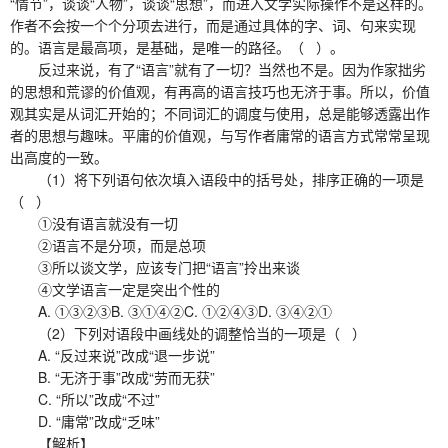
“情节”，谈谈“人物”，谈谈“思想”，而进入文学实际操作不是这样的。
作者不会按一个个分项去进行，而是通过具体的字、词、句来实现
的。语言是最高项，是基础，是唯一的路径。（ ）。
反过来说，有了“语言”就有了一切？当然也不是。因为作家拙劣
的思想和荒谬的价值观，有再高的语言技巧也无济于事。所以，价值
观其实是从词汇开始的；不同词汇的调度与使用，总是能够透露出作
者的思想与趣味。平庸的价值观，与写作者庸常的语言方式常常呈现
出高度的一致。
（1）将下列语句依次填入语段中的括号处，排序正确的一项是
（ ）
①没有语言就没有一切
②语言不是分项，而是总项
③所以谈文学，应该专门把“语言”拎出来谈
④文学语言一定是突出个性的
A. ①③②③B. ③①④②C. ①②④③D. ③④②①
（2）下列对语段中画线处的调整恰当的一项是（ ）
A. “反过来说”改成“退一步说”
B. “无济于事”改成“劳而无获”
C. “所以”改成“不过”
D. “庸常”改成“乏味”
【解析】