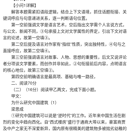
【小问1详解】
解答本题需紧扣语段逻辑，结合上下文语境，抓住话题衔接、关
键词呼应与句意递进关系，逐一判断语句位置。
第一空前强调文学是语言艺术，空后指出文学需个人言说方式，
与公文、新闻不同，③句承接上文对文学属性的界定，引出下文对语
言的论述，故第一空填③。
第二空后提及语言对作家有“指纹”性质，突出独特性，④句与之
直接呼应，故第二空填④。
第三空前强调语言对故事、人物、思想的重要性，后文又说评论
者分项谈文学要素，而创作并非如此，②句衔接前后内容，点明语言
的核心地位，故第三空填②。
第四空前明确语言是最高项、基础与唯一路径，
二、阅读70分
（二）（16分）阅读甲乙两文，完成下面小题。
甲文：
为什么研究中国建筑（1）
梁思成
①研究中国建筑可以说是“逆时代”的工作。近年来中国生活在剧
烈的变化中趋向西化。自“西式楼房”盛行于通商大埠以来，豪富商贾
及中产之家无不深爱新异，国内原有很精美的建筑物多被拙劣幼稚的