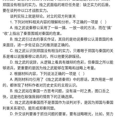
郑国没有相当的实力。烛之武面临的艰巨任务是：缺乏实力的后盾，
要在谈判中以口才战胜实力。
谈判实际上就是辩论。对立的双方利害关
1. 下列对材料相关内容的理解和分析，不正确的一项是（ ）
A. 烛之武说秦穆公采用了一纵一擒、一放一收的方法，而在“擒”
“收”上指出了秦晋围城对秦国的危害。
B. 烛之武引过去的事实作证，其目的是劝说秦穆公认清晋国的本
来面目，进一步佐证自己的推测是正确的。
C. 烛之武认识到郑国没有相当的实力，只着眼于郑国与秦国的关
系是难以说服秦穆公退兵的，所以他要另辟蹊径。
D. 烛之武的说辞，从逻辑上看具有雄辩的色彩，但秦国之所以能
够退兵，更重要的是因为烛之武能够在策略和战略上考量。
2. 根据材料内容，下列说法正确的一项是（ ）
A. 两则材料均引用了《烛之武退秦师》中的原话，其作用是一样
的，都体现了材料作者对历史史实的主观认识。
B. 烛之武站在秦国一方思考问题，没有逞一时之勇，图口舌之
快，这是他在敌强我弱的情势下的正确选择。
C. 烛之武选择秦国而不是晋国作为谈判对手，是因为郑国与秦国
利害关系密切，能形成郑秦同盟。
D. 外交谈判要善于抓住问题的要害，要有战略眼光，比如，努力