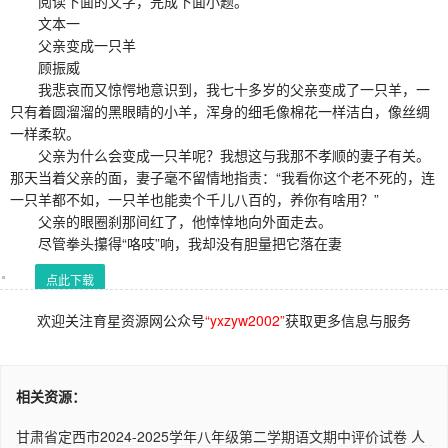
阅读下面的文字，完成下面小题。
文本一
父亲变成一只羊
顾振威
我悲哀而又惊愕地意识到，我七十多岁的父亲变成了一只羊，一
只有着圆溜溜的黑眼睛的小羊，浑身的细毛像棉花一样洁白，像丝绸
一样柔软。
父亲为什么会变成一只羊呢？我想这与我那不孝顺的妻子有关。
那天当着父亲的面，妻子毫不留情地指责：“我看你这个老不死的，连
一只羊都不如，一只羊也能卖个千儿八百的，养你有啥用？”
父亲的眼圈刹那间红了，他悻悻地向外面走去。
尽管拳头攥得“咯吱”响，我却没有胆量把它落在妻
点此下载
欢迎关注育星资源网公众号
“yxzyw2002”
获取更多信息与服务
相关资源：
甘肃省定西市2024-2025学年八年级第二学期语文期中评价试卷 人