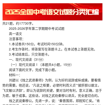
共21题，约17730字。
2025-2026学年第二学期期中考试试题
高一语文
注意事项：
1.本试卷共150分。考试时间150分钟。
2.考生作答时，将答案写在答题卡上。在本试卷上答题无效。
3.考试结束后，只交答题卡。
一、现代文阅读（31分）
（一）现代文阅读Ⅰ（本题共4小题，15分）
阅读下面的文字，完成下面小题。
材料一：
刘勰以《烛之武退秦师》为例，认为好的说辞或纵或擒，要看情
势的需要。他还说，“凡说之枢要，必使时利而义贞”“披肝胆以献主，
飞文敏以济辞”，即认为说辞的关键，要对当时有利，意义正确，忠于
为君，敏于成事。这些话，对烛之武劝秦穆公退兵，完全是切合的。
烛之武说秦穆公。先退一步，说：“秦晋围郑，郑既知亡矣。”肯