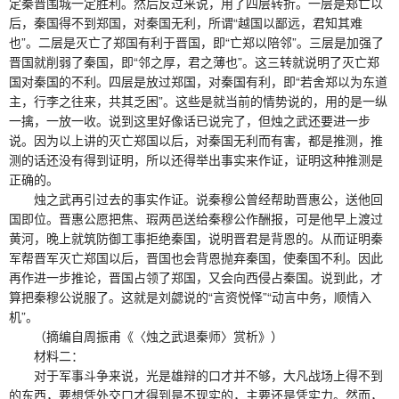
定秦晋围城一定胜利。然后反过来说，用了四层转折。一层是郑亡以
后，秦国得不到郑国，对秦国无利，所谓“越国以鄙远，君知其难
也”。二层是灭亡了郑国有利于晋国，即“亡郑以陪邻”。三层是加强了
晋国就削弱了秦国，即“邻之厚，君之薄也”。这三转就说明了灭亡郑
国对秦国的不利。四层是放过郑国，对秦国有利，即“若舍郑以为东道
主，行李之往来，共其乏困”。这些是就当前的情势说的，用的是一纵
一擒，一放一收。说到这里好像话已说完了，但烛之武还要进一步
说。因为以上讲的灭亡郑国以后，对秦国无利而有害，都是推测，推
测的话还没有得到证明，所以还得举出事实来作证，证明这种推测是
正确的。
烛之武再引过去的事实作证。说秦穆公曾经帮助晋惠公，送他回
国即位。晋惠公愿把焦、瑕两邑送给秦穆公作酬报，可是他早上渡过
黄河，晚上就筑防御工事拒绝秦国，说明晋君是背恩的。从而证明秦
军帮晋军灭亡郑国以后，晋国也会背恩抛弃秦国，使秦国不利。因此
再作进一步推论，晋国占领了郑国，又会向西侵占秦国。说到此，才
算把秦穆公说服了。这就是刘勰说的“言资悦怿”“动言中务，顺情入
机”。
（摘编自周振甫《〈烛之武退秦师〉赏析》）
材料二：
对于军事斗争来说，光是雄辩的口才并不够，大凡战场上得不到
的东西，要想凭外交口才得到是不现实的，主要还是凭实力。然而，