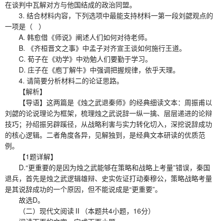
在谈判中瓦解对方与他国结成的政治同盟。
3. 结合材料内容，下列选项中最能支持材料一第一段刘勰观点的
一项是（ ）
A. 韩愈借《师说》阐述人们如何对待老师。
B. 《齐桓晋文之事》中孟子对齐宣王谈如何施行王道。
C. 荀子在《劝学》中劝勉人们要勤于学习。
D. 庄子在《庖丁解牛》中强调把握规律，依乎天理。
4. 请简要分析材料二的论证思路。
【解析】
【导语】这两篇是《烛之武退秦师》的经典细读文本：周振甫以
刘勰的论说理论为框架，梳理烛之武说辞一纵一擒、层层递进的论辩
技巧；孙绍振另辟蹊径，从战略利害与实力转化切入，深挖说辞成功
的核心逻辑。二者角度各异，见解独到，是经典文本研读的优质范
例。
【1题详解】
D.“更重要的是因为烛之武能够在策略和战略上考量”错误，秦国
退兵，首先是烛之武逻辑雄辩、史实佐证打动秦穆公，策略战略考量
是其说辞成功的一个原因，但不能说成是“更重要”。
故选D。
（二）现代文阅读Ⅱ（本题共4小题，16分）