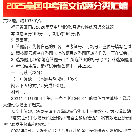
共23题，约10370字。
福建省厦门市2026届高中毕业班5月适应性练习语文试题
本试卷满分150分，考试用时150分钟。
注意事项：
1. 答题前，先将自己的姓名、准考证号、考场号、座位号填写在试
2. 请按题号顺序在答题卡上各题目的答题区域内作答，写在试卷、
3. 选择题用2B铅笔在答题卡上把所选答案的标号涂黑；非选择题
4. 考试结束后，请将试卷和答题卡一并上交。
一、阅读（72分）
（一）阅读Ⅰ（本题共5小题，19分）
阅读下面的文字，完成1~5题。
材料一：
2024年11月28日上午，一条全长3046公里的绿色屏障填补了
大流动沙漠围了起来。
从空中俯瞰，塔克拉玛干沙漠边缘仿佛围上一根丝带，为沙漠勾勒
“塔克拉玛干沙漠绿色阻沙防护带全面锁边‘合龙’，将有效阻止沙漠继
沙尘暴发生频率和强度。”
2023年6月，习近平总书记主持召开加强荒漠化综合防治和推进“三北