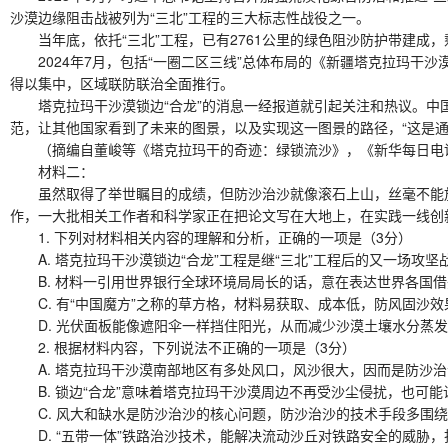
沙漠边缘阻击战被列为“三北”工程的三大标志性战役之一。
当年底，依托“三北”工程，已有2761公里的绿色阻沙防护带建成，
2024年7月，包括“一圈二区三线”总体布局的《新疆塔克拉玛干沙
得以集中，区域联防联治全面推行。
塔克拉玛干沙漠锁边“合龙”的消息一经报道就引起关注和热议。中国
范，让其他国家看到了未来的图景，以及实现这一图景的路径，“这是通
（摘编自董峻等《塔克拉玛干的奇迹：绿锁流沙》，《新华每日电讯》2
材料二：
虽然取得了举世瞩目的成绩，但防沙治沙就像滚石上山，丝毫不能放
作，一大批相关工作者和科学家正在把论文写在大地上，在实践一线创
1. 下列对材料相关内容的理解和分析，正确的一项是（3分）
A. 塔克拉玛干沙漠锁边“合龙”工程是继“三北”工程后的又一场攻
B. 材料一引用世界银行全球环境局局长的话，意在表达世界各国借
C. 有“中国魔方”之称的草方格，材料易获取、成本低，防风固沙
D. 光伏面板能像遮阳伞一样挡住阳光，从而减少沙漠土壤水分蒸发
2. 根据材料内容，下列说法不正确的一项是（3分）
A. 塔克拉玛干沙漠南部地区有多处风口，风沙很大，因而是防沙治
B. 锁边“合龙”意味着塔克拉玛干沙漠周边不再受沙尘侵扰，也可能
C. 风大和缺水是防沙治沙的核心问题，防沙治沙的技术手段多围绕
D. “五带一体”铁路治沙技术，能解决流动沙丘对铁路安全的威胁