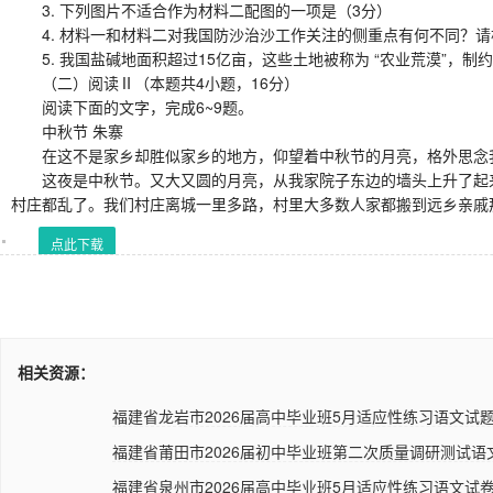
3. 下列图片不适合作为材料二配图的一项是（3分）
4. 材料一和材料二对我国防沙治沙工作关注的侧重点有何不同？请
5. 我国盐碱地面积超过15亿亩，这些土地被称为 “农业荒漠”，
（二）阅读Ⅱ（本题共4小题，16分）
阅读下面的文字，完成6~9题。
中秋节 朱寨
在这不是家乡却胜似家乡的地方，仰望着中秋节的月亮，格外思念
这夜是中秋节。又大又圆的月亮，从我家院子东边的墙头上升了起来
村庄都乱了。我们村庄离城一里多路，村里大多数人家都搬到远乡亲戚
点此下载
相关资源：
福建省龙岩市2026届高中毕业班5月适应性练习语文试题
福建省莆田市2026届初中毕业班第二次质量调研测试语文
福建省泉州市2026届高中毕业班5月适应性练习语文试卷