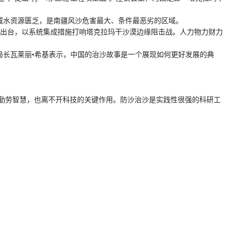
区域水资源匮乏，是南疆风沙危害最大、条件最恶劣的区域。
”出台，以系统集成措施打响塔克拉玛干沙漠边缘阻击战。人力物力财力
长瓦莱丽•希基表示，中国的治沙故事是一个展现如何更好发展的典
勤劳智慧，也离不开科技的关键作用。防沙治沙是实践性很强的科研工