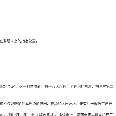
在答题卡上的指定位置。
锁边“合龙”。这一刻意味着，数十万人以近半个世纪的执着，把世界第二
“这不仅能防护沙漠周边的农田、牧场和人居环境，也有利于降低京津冀
，提出“打一场‘三北’工程攻坚战”。座谈会上，河西走廊—塔克拉玛干