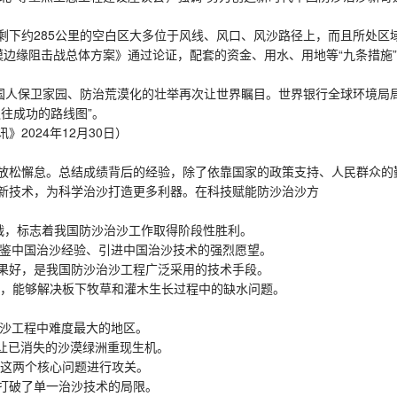
剩下约285公里的空白区大多位于风线、风口、风沙路径上，而且所处
漠边缘阻击战总体方案》通过论证，配套的资金、用水、用地等“九条措施
人保卫家园、防治荒漠化的壮举再次让世界瞩目。世界银行全球环境局局
往成功的路线图”。
024年12月30日）
松懈怠。总结成绩背后的经验，除了依靠国家的政策支持、人民群众的
新技术，为科学治沙打造更多利器。在科技赋能防沙治沙方
坚战，标志着我国防沙治沙工作取得阶段性胜利。
鉴中国治沙经验、引进中国治沙技术的强烈愿望。
效果好，是我国防沙治沙工程广泛采用的技术手段。
，能够解决板下牧草和灌木生长过程中的缺水问题。
沙工程中难度最大的地区。
让已消失的沙漠绿洲重现生机。
这两个核心问题进行攻关。
，打破了单一治沙技术的局限。