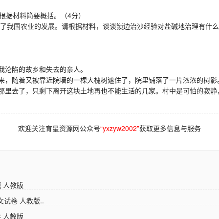
根据材料简要概括。（4分）
制约了我国农业的发展。请根据材料，谈谈锁边治沙经验对盐碱地治理有什么
我沦陷的故乡和失去的亲人。
，随着又被靠近院墙的一棵大槐树遮住了，院里铺落了一片浓浓的树影
那里去了，只剩下离开这块土地再也不能生活的几家。村中是可怕的寂静
欢迎关注育星资源网公众号
“yxzyw2002”
获取更多信息与服务
 人教版
试卷 人教版..
 人教版