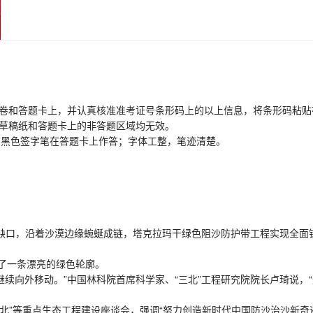
卷和答题卡上，并认真核准准考证号条形码上的以上信息，将条形码粘贴
草稿纸和答题卡上的非答题区域均无效。
用黑色签字笔在答题卡上作答；字体工整，笔迹清楚。
最后缺口，沿着沙漠边缘蜿蜒成链，塔克拉玛干绿色阻沙防护带工程实现全面
了一条漂亮的绿色轮廓。
续向外移动。”中国林科院首席科学家、“三北”工程研究院院长卢琦说，
”等重点生态工程建设座谈会，强调“努力创造新时代中国防沙治沙新奇迹”