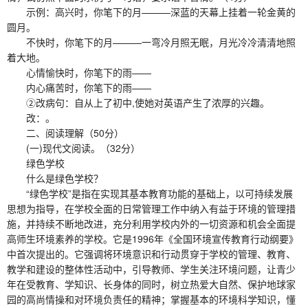
示例：高兴时，你笔下的月———深蓝的天幕上挂着一轮金黄的
圆月。
不快时，你笔下的月———一弯冷月照无眠，月光冷冷清清地照
着大地。
心情愉快时，你笔下的雨——
内心痛苦时，你笔下的雨——
②改病句：自从上了初中,使她对英语产生了浓厚的兴趣。
改：。
二、阅读理解（50分）
(一)现代文阅读。（32分）
绿色学校
什么是绿色学校？
“绿色学校”是指在实现其基本教育功能的基础上，以可持续发展
思想为指导，在学校全面的日常管理工作中纳入有益于环境的管理措
施，并持续不断地改进，充分利用学校内外的一切资源和机会全面提
高师生环境素养的学校。它是1996年《全国环境宣传教育行动纲要》
中首次提出的。它强调将环境意识和行动贯穿于学校的管理、教育、
教学和建设的整体性活动中，引导教师、学生关注环境问题，让青少
年在受教育、学知识、长身体的同时，树立热爱大自然、保护地球家
园的高尚情操和对环境负责任的精神；掌握基本的环境科学知识，懂