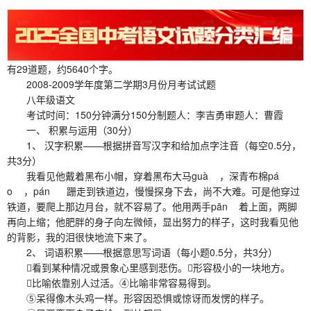
有29道题，约5640个字。
2008-2009学年度第二学期3月份月考试试题
八年级语文
考试时间：150分钟满分150分制题人：李吉勇审题人：曹霞
一、 积累与运用（30分）
1、 汉字积累——根据拼音写汉字和给加点字注音（每空0.5分，
共3分）
我看见他戴着黑布小帽，穿着黑布大马guà ，深青布棉pá
o ，pán 跚走到铁道边，慢慢探身下去，尚不大难。可是他穿过
铁道，要爬上那边月台，就不容易了。他用两手pān 着上面，两脚
再向上缩；他肥胖的身子向左微倾，显出努力的样子，这时我看见他
的背影，我的泪很快地流下来了。
2、 词语积累——根据意思写词语（每小题0.5分，共3分）
看到某种情况或景象心里感到悲伤。形容极小的一块地方。
比喻依靠别人过活。④比喻非常容易得到。
⑤呆得像木头鸡一样。形容因恐惧或惊讶而发愣的样子。