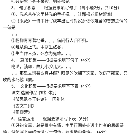
⑥只要弯下身子来捡，到处都是。
3、 句子积累——根据要求填写句子（每小题2分，共10分）
①，我爸爸在这里将我的手抚摸。，让那棵老橡树留着!
②《采薇》一诗中抒写戍卒出征时对家乡依依难舍的眷恋之情的
一句是
，。
③杨柳青青著地垂，。，借问行人归不归。
④雉从梁上飞。中庭生旅谷，.
⑤生当作人杰，死亦为鬼雄。，。
4、 篇段积累——根据要求填写句子（4分）
喇叭，锁哪，曲儿小腔儿大。，。
，。那里去辨甚么真共假？眼见的吹翻了这家，吹伤了那家，只
吹的水尽鹅飞罢。
5、 文化积累——根据要求填写下表（4分）
课文 选自作品 作者 体别
《邹忌讽齐王纳谏》 国别体
《古文二则》
《细柳营》
6、语言运用——根据要求填写下表（6分）
①好的文章，总是景中有情，字里行间处处透出作者的思想感
情，试仿照下面的示例写一句话，要求话中含情。（4分）