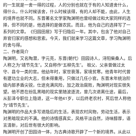
的一生就是一舍一得的过程，人的分别也就在于有的人知道舍什么，
得什么，什么时候该舍，什么时候该得，有的人却不能，由此，人生
的境界也就不同。东晋著名文学家陶渊明也曾经做过和大家同样的选
择，但不同的是，他选择的是做农民。而且，他为自己的选择写了一
系列的文章。《归园田居》写于归隐后一年。其中，包含了他对自己
弃官归家的感想和思索。今天，我们就来学习这篇文章，学习陶渊明
的舍与得。
二、作者简介
陶渊明，又名陶潜，字元亮，东晋(朝代）田园诗人，浔阳柴桑人。后
人称之为“靖节先生”。又自称作“五柳先生”。 祖父、父亲曾做过太
守、县令一类的官。他幼年时，家世衰落，家境贫寒。他青年时代曾
有建功立业的大志，但未得重用，只做过几任小官。东晋末年统治阶
级内部矛盾尖锐，仕途充满风险，加之政治腐败，陶渊明对现实很失
望。他不愿在纷乱黑暗的现实里随波逐流，曾几次退离仕途，最后，
从彭泽令职位上隐退，这一年他41岁，以后终老农村，死后世人称他
为“靖节先生”。
陶渊明的作品大多写退隐后的生活，表现农村风物，劳动生活，表示
对黑暗现实的不满。他的诗情感真实，风格平淡自然，诗味醇厚，语
言清新，对后世有很大的影响。
陶渊明开创了田园诗一体，为古典诗歌开辟了一个新的境界。从此以