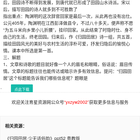
后，田园诗不断得到发展，到唐代就已形成了田园山水诗派。宋以
后，描写田园的诗人就多到不可胜数了
指出重点：陶渊明的这次辞官回家是最后一次，从此再也没有出仕。
公元405年，陶渊明在江西彭泽做县令，不过八十多天，便声称不愿
“为五斗米向乡里小儿折腰”，挂印回家。从此结束了时隐时仕、身不
由己的生活，终老田园。归来后，作《归园田居》诗一组，共五首，
描绘田园风光的美好与农村生活的淳朴可爱，抒发归隐后的愉悦心
情。课本中所选是第一首。
三、解题
1、文章和诗歌的题目就好像一个人的眉毛和眼睛，俗话说：眉目传
情。文章的标题往往也能传达或暗示许多有效信息。提问：“归园田
居”这个标题能告诉我们哪些信息呢？题眼是
点此下载
欢迎关注育星资源网公众号
“yxzyw2002”
获取更多信息与服务
相关资源：
《归园田居·少无适俗韵》ppt52 粤教版