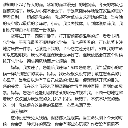
谁知却下起了好大的雨，冰凉的雨丝漫无目的地飘荡，冬天的寒风也
提前来临了。我以为小诺不会去了，于是就懒洋洋地躲在家里的暖炉
旁看日剧。一切都是我的错，我却不肯低头去求得她的原谅。当今晚
的天空收起最后的余晖时，小诺，我会去找你，听到你说原谅我。我
们没有理由不珍惜这一份友情。
夜幕拉开了，四周宁静了。打开窗前那盏温馨的灯，看看书吧。
化学书，平素我最看不顺眼的化学书，我也得看看的。可以执著专注
地讨厌做一件事，也该是不错的，至少感觉还分明着。如果我的生命
可以超越明天，我也不敢担保我会去学好它，但我依然会在这个时候
摊开化学书，彻头彻尾地面对它烦恼一回。
妈妈，我要睡了，您能陪我睡吗？如果您愿意，我希望像小的时
候一样听到您讲的故事。妈妈，我已经很久没有把手放在您温柔的手
心里了。当我自以为有了自己成熟的想法后，便渐渐逃开您的目光、
您的关爱。我在这个我还未了解透彻的世界里横冲直撞，直到伤痕累
累。妈妈，您怎么还能用那样慈爱的眼光注视着我，不顾一切地包容
着我？仅仅因为我是您的女儿吗？妈妈，我错了，不该不听您的话。
这一刻，我依偎在这最后的温情里，心里充满了爱。
满分解密：
这种设想未免太残酷，但仿佛又是现实。当生命只剩下今天的时
候，你会是一种怎样的感受，你会有哪些心愿呢？作者没有愤愤不