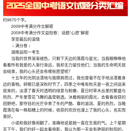
约9670个字。
2009中考满分作文解密
2009中考满分作文益阳卷：话题“心愿”解密
享受最后的温情
﹙满分卷﹚
湖南益阳一考生
当我的世界渐渐褪色，只剩下天边的落霞与星光；当我眼睁睁地
看着所有我爱的人渐行渐远，我却无力留住他们；当我的生命明天就
会结束，我的心头还会有哪些愿望呢？
十五年的光阴淡漠地与我擦肩而过，我也曾毫不在乎地淡漠着身
边的事物。转眼已是深秋时节了，四季之中唯有秋天是一夜之间说来
就来的，淡漠了春天时透明的绿意与粉嫩、夏日时草木丛里的繁盛与
热烈、严冬里雪花飞舞的晶莹剔透。沐着绚丽的霞光，去看看收获的
田野吧，那夺目的光芒孕育了冬的严酷、春的滋润、夏的热烈，当晚
霞落在每一株稻穗上的时候，收获的欢欣也漫上了我的心头，充实而
美好。
小诺和我好像闹翻了，准确地说是她一直在生我的气。上个星期
天下午，我们约好一起去看电影，我以为那一天会有艳丽的秋阳的，