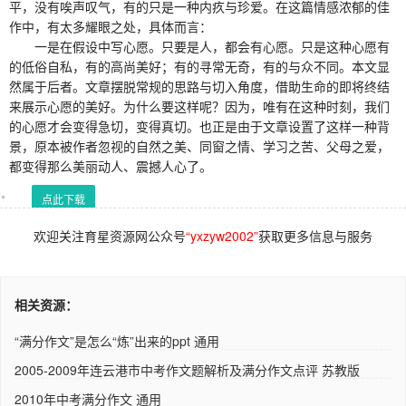
平，没有唉声叹气，有的只是一种内疚与珍爱。在这篇情感浓郁的佳
作中，有太多耀眼之处，具体而言：
一是在假设中写心愿。只要是人，都会有心愿。只是这种心愿有
的低俗自私，有的高尚美好；有的寻常无奇，有的与众不同。本文显
然属于后者。文章摆脱常规的思路与切入角度，借助生命的即将终结
来展示心愿的美好。为什么要这样呢？因为，唯有在这种时刻，我们
的心愿才会变得急切，变得真切。也正是由于文章设置了这样一种背
景，原本被作者忽视的自然之美、同窗之情、学习之苦、父母之爱，
都变得那么美丽动人、震撼人心了。
点此下载
欢迎关注育星资源网公众号
“yxzyw2002”
获取更多信息与服务
相关资源：
“满分作文”是怎么“炼”出来的ppt 通用
2005-2009年连云港市中考作文题解析及满分作文点评 苏教版
2010年中考满分作文 通用