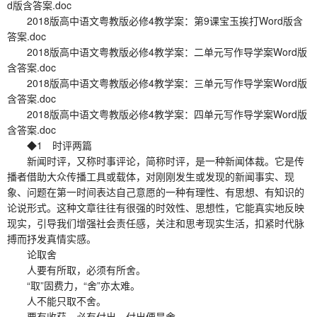
d版含答案.doc
2018版高中语文粤教版必修4教学案：第9课宝玉挨打Word版含
答案.doc
2018版高中语文粤教版必修4教学案：二单元写作导学案Word版
含答案.doc
2018版高中语文粤教版必修4教学案：三单元写作导学案Word版
含答案.doc
2018版高中语文粤教版必修4教学案：四单元写作导学案Word版
含答案.doc
◆1 时评两篇
新闻时评，又称时事评论，简称时评，是一种新闻体裁。它是传
播者借助大众传播工具或载体，对刚刚发生或发现的新闻事实、现
象、问题在第一时间表达自己意愿的一种有理性、有思想、有知识的
论说形式。这种文章往往有很强的时效性、思想性，它能真实地反映
现实，引导我们增强社会责任感，关注和思考现实生活，扣紧时代脉
搏而抒发真情实感。
论取舍
人要有所取，必须有所舍。
“取”固费力，“舍”亦太难。
人不能只取不舍。
要有收获，必有付出。付出便是舍。