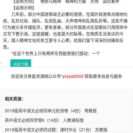
【运用方向】 物质与精神 精神的力量 文明 品位素养
【运用示例】
几年前，部分中国游客缺乏必要的道德，在国外旅游景点随地吐
痰、乱扔垃圾、插队、乱刻乱画、大声喧哗和乱爬乱折等。这些不雅
行为被众多外媒批评，更有甚者，部分外国景点在显眼处只用简体中
文写下警示语，这是提醒，也是莫大的耻辱。在物质生活发达的今
天，国人精神文化的贫乏更令人心寒，给我们留下深深的创痛和反
思。
“在这个世界上只有两样东西能使我们感动：一个
点此下载
欢迎关注育星资源网公众号
“yxzyw2002”
获取更多信息与服务
相关资源：
2018版高中语文必修四单元检测卷（4份） 粤教版
高中语文必修四学案6（14份） 人教课标版
2018版高中语文必修四试题：课时作业（21份） 苏教版