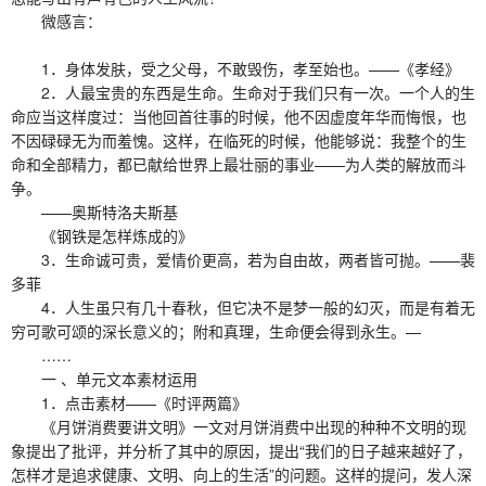
微感言：
1．身体发肤，受之父母，不敢毁伤，孝至始也。——《孝经》
2．人最宝贵的东西是生命。生命对于我们只有一次。一个人的生
命应当这样度过：当他回首往事的时候，他不因虚度年华而悔恨，也
不因碌碌无为而羞愧。这样，在临死的时候，他能够说：我整个的生
命和全部精力，都已献给世界上最壮丽的事业——为人类的解放而斗
争。
——奥斯特洛夫斯基
《钢铁是怎样炼成的》
3．生命诚可贵，爱情价更高，若为自由故，两者皆可抛。——裴
多菲
4．人生虽只有几十春秋，但它决不是梦一般的幻灭，而是有着无
穷可歌可颂的深长意义的；附和真理，生命便会得到永生。—
……
一 、单元文本素材运用
1．点击素材——《时评两篇》
《月饼消费要讲文明》一文对月饼消费中出现的种种不文明的现
象提出了批评，并分析了其中的原因，提出“我们的日子越来越好了，
怎样才是追求健康、文明、向上的生活”的问题。这样的提问，发人深