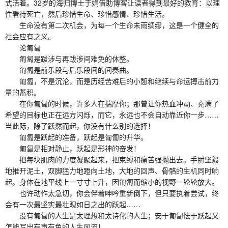
式活着。32岁的海归博士于娟借助博客让读者得到最好的教育：以理
性看待死亡，然后珍惜生命、珍惜感情、珍惜生活。
生命没有第二次机会，为每一个生命未雨绸缪，这是一个健全的
社会应有之义。
论匍匐
匍匐是跋涉与再跋涉间难免的休整。
匍匐是前乐段与后乐段间的间奏曲。
匍匐，不是沉沦，而是历经苦难后的小憩和继续与命运搏击前力
量的蓄积。
在你匍匐的时候，许多人在揣摩你；那曾让你热血冲动、充满了
希望的目标也正在远方闪烁，而它，永远也不会自动靠近你一步……
当此际，除了跃然而起，你没有什么别的选择！
匍匐是跃起的准备，跃起是匍匐的升华。
匍匐是相对静止，跃起是形神的奋发！
把每块肌肉的力度凝聚起来，把束缚和痛苦强抛出去。手肘坚毅
地推开泥土，双脚猛力地蹬向土地，大地的回声、骨骼的生机同时响
起。身体在地平线上一寸寸上升，因匍匐而缩小的视野一轮轮放大。
也许动作太急切，你会伴着呻吟重新倒下，但只要执着尝试，终
会有一次最坚实最壮观如日之出的跃起……
没有匍匐的人生是太理想和太诗化的人生；安于匍匐怯于跃起又
怎能写出有声有色的人生风流！