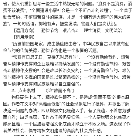
省，使人们重新思考一些生活中熟视无睹的问题。“浪费不是消费，消
费不该浪费”，“全面建设小康社会是一个不断奋斗的过程”，“一个善于
勤俭节约、不懈艰苦奋斗的民族，才是一个拥有远大前程的伟大的民
族”，一句句话语，掷地有声，振聋发聩，警醒人们提高认识。
【运用方向】 勤俭节约 艰苦奋斗 理性消费 文明法治
【运用示例】
“历览前贤国与家，成由勤俭败由奢”，中华民族自古以来就有勤
俭节约的传统美德，勤俭节约也是一个永恒的话题。
“常将有日思无日，莫待无时思有时”，一个没有勤俭节约、艰苦
奋斗精神作支撑的企业是难以持续发展的；一个没有勤俭节约、艰苦
奋斗精神作支撑的社会是难以长治久安的；一个没有勤俭节约、艰苦
奋斗精神作支撑的国家是难以繁荣昌盛的；一个没有勤俭节约、艰苦
奋斗精神作支撑的民族是难以自立自强的。
2．点击素材——《论“雅而不高”》
物质硬件上去了，精神软件跟不上，是造成“雅而不高”的根本原
因。作者在文中对“高雅而低俗”的社会现象进行了批评，并提出了解
决这一问题的办法，即从增强文化底蕴入手。有了底蕴，不着意为雅
而自雅；缺乏底蕴，虽作态千般仍显低俗。一个人要增强文化底蕴才
能高且雅，一个民族要增强文化底蕴才能立于不败之地。这表现了作
者关注社会、倡导精神文明建设的高度的社会责任感。