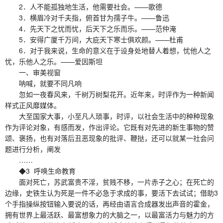
2．人不能孤独地生活，他需要社会。——歌德
3．横眉冷对千夫指，俯首甘为孺子牛。——鲁迅
4．先天下之忧而忧，后天下之乐而乐。——范仲淹
5．安得广厦千万间，大庇天下寒士俱欢颜。——杜甫
6．对于我来说，生命的意义在于设身处地替人着想，忧他人之
忧，乐他人之乐。——爱因斯坦
一、审美视窗
呐喊，就要不同凡响
忽如一夜春风来，千树万树梨花开。近年来，时评作为一种新闻
样式正风靡媒体。
大至国家大事，小至凡人琐事，时评，以社会生活中的种种现象
作为评论对象，有感而发，作出评论。它既有对先进的新生事物的赞
颂、褒扬，也有对落后丑恶现象的批评、鞭挞，还可以就某一社会问
题进行分析，阐发
……
◆3 呼唤生命教育
面对死亡，苏武富贵不淫，贫贱不移，一片赤子之心；在死亡的
边缘，史铁生认为死是一件不必急于求成的事，要活下去试试；借助3
个手指操纵按钮输入要说的话，再经由语言合成器发出声音的霍金，
拥有世界上最活跃、最富想象力的大脑之一，以最富活力与魅力的方