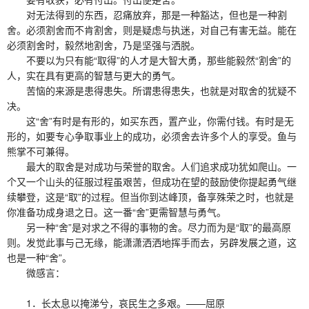
对无法得到的东西，忍痛放弃，那是一种豁达，但也是一种割
舍。必须割舍而不肯割舍，则是疑虑与执迷，对自己有害无益。能在
必须割舍时，毅然地割舍，乃是坚强与洒脱。
不要以为只有能“取得”的人才是大智大勇，那些能毅然“割舍”的
人，实在具有更高的智慧与更大的勇气。
苦恼的来源是患得患失。所谓患得患失，也就是对取舍的犹疑不
决。
这“舍”有时是有形的，如买东西，置产业，你需付钱。有时是无
形的，如要专心争取事业上的成功，必须舍去许多个人的享受。鱼与
熊掌不可兼得。
最大的取舍是对成功与荣誉的取舍。人们追求成功犹如爬山。一
个又一个山头的征服过程虽艰苦，但成功在望的鼓励使你提起勇气继
续攀登，这是“取”的过程。但当你到达峰顶，备享殊荣之时，也就是
你准备功成身退之日。这一番“舍”更需智慧与勇气。
另一种“舍”是对求之不得的事物的舍。尽力而为是“取”的最高原
则。发觉此事与己无缘，能潇潇洒洒地挥手而去，另辟发展之道，这
也是一种“舍”。
微感言：
1．长太息以掩涕兮，哀民生之多艰。——屈原