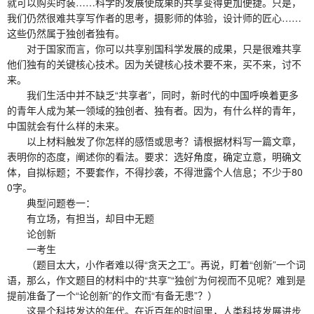
就可以购买时装……科学的发展使成果的共享变得更加便捷。只是，
我们仍然很难共享写作者的思考，摄影师的体验，设计师的匠心……
这些仍然属于独创者独有。
对于国家而言，你可以共享别国科学发展的成果，只是很难共享
他们独有的关键核心技术。因为关键核心技术要不来，买不来，讨不
来。
我们生活中并不缺乏“共享者”，同时，新时代的中国呼唤着更多
的青年人成为某一领域的独创者、独有者。因为，有什么样的青年，
中国就会有什么样的未来。
以上材料触发了你怎样的感悟或思考？请根据材料写一篇文章，
表明你的态度，阐述你的看法。要求：选好角度，确定立意，明确文
体，自拟标题；不要套作，不得抄袭，不得泄露个人信息；不少于80
0字。
典型问题卷一：
有立场，有担当，却目中无题
论创新
一考生
（题目太大，小作者难以得“贪天之工”。再说，盯着“创新”一个词
语，那么，作文题目的材料中的“共享”“独创”为何视而不见呢？难到是
提前准备了一个“论创新”的作文而“有备无患”？）
这是个科技发达的年代。在近百年的时间里，人类科技发展进步