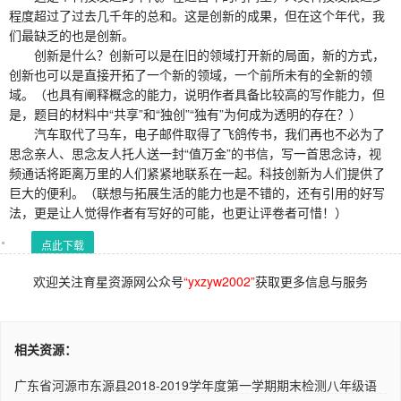
程度超过了过去几千年的总和。这是创新的成果，但在这个年代，我
们最缺乏的也是创新。
创新是什么？创新可以是在旧的领域打开新的局面，新的方式，
创新也可以是直接开拓了一个新的领域，一个前所未有的全新的领
域。（也具有阐释概念的能力，说明作者具备比较高的写作能力，但
是，题目的材料中“共享”和“独创”“独有”为何成为透明的存在？）
汽车取代了马车，电子邮件取得了飞鸽传书，我们再也不必为了
思念亲人、思念友人托人送一封“值万金”的书信，写一首思念诗，视
频通话将距离万里的人们紧紧地联系在一起。科技创新为人们提供了
巨大的便利。（联想与拓展生活的能力也是不错的，还有引用的好写
法，更是让人觉得作者有写好的可能，也更让评卷者可惜！）
点此下载
欢迎关注育星资源网公众号
“yxzyw2002”
获取更多信息与服务
相关资源：
广东省河源市东源县2018-2019学年度第一学期期末检测八年级语