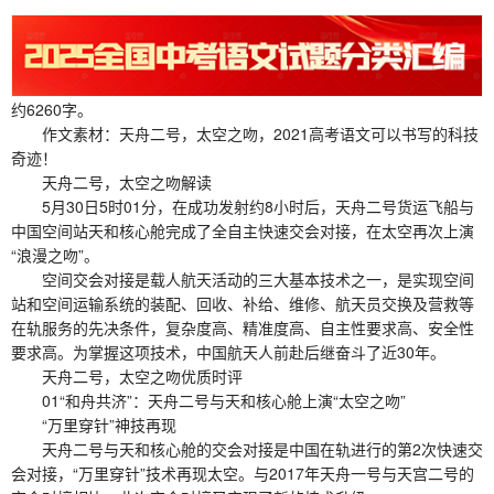
约6260字。
作文素材：天舟二号，太空之吻，2021高考语文可以书写的科技
奇迹！
天舟二号，太空之吻解读
5月30日5时01分，在成功发射约8小时后，天舟二号货运飞船与
中国空间站天和核心舱完成了全自主快速交会对接，在太空再次上演
“浪漫之吻”。
空间交会对接是载人航天活动的三大基本技术之一，是实现空间
站和空间运输系统的装配、回收、补给、维修、航天员交换及营救等
在轨服务的先决条件，复杂度高、精准度高、自主性要求高、安全性
要求高。为掌握这项技术，中国航天人前赴后继奋斗了近30年。
天舟二号，太空之吻优质时评
01“和舟共济”：天舟二号与天和核心舱上演“太空之吻”
“万里穿针”神技再现
天舟二号与天和核心舱的交会对接是中国在轨进行的第2次快速交
会对接，“万里穿针”技术再现太空。与2017年天舟一号与天宫二号的