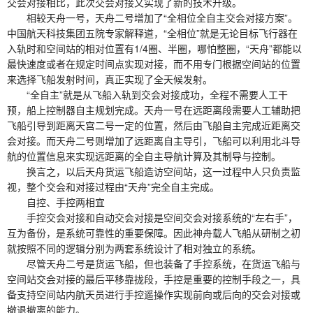
交会对接相比，此次交会对接又实现了新的技术升级。
相较天舟一号，天舟二号增加了“全相位全自主交会对接方案”。
中国航天科技集团五院专家解释道，“全相位”就是无论目标飞行器在
入轨时和空间站的相对位置有1/4圈、半圈，哪怕整圈，“天舟”都能以
最快速度或者在规定时间点实现对接，而不用专门根据空间站的位置
来选择飞船发射时间，真正实现了全天候发射。
“全自主”就是从飞船入轨到交会对接成功，全程不需要人工干
预，船上控制器自主规划完成。天舟一号在远距离段需要人工辅助把
飞船引导到距离天宫二号一定的位置，然后由飞船自主完成近距离交
会对接。而天舟二号则增加了远距离自主导引，飞船可以利用北斗导
航的位置信息来实现远距离的全自主导航计算及其制导与控制。
换言之，以后天舟货运飞船造访空间站，这一过程中人只负责监
视，整个交会和对接过程由“天舟”完全自主完成。
自控、手控两相宜
手控交会对接和自动交会对接是空间交会对接系统的“左右手”，
互为备份，是系统可靠性的重要保障。因此神舟载人飞船从研制之初
就按照不同的逻辑分别为两套系统设计了相对独立的系统。
尽管天舟二号是货运飞船，但也装备了手控系统，在货运飞船与
空间站交会对接的最后平移靠拢段，手控是重要的控制手段之一，具
备支持空间站内航天员进行手控遥操作实现前向或后向的交会对接或
撤退撤离的能力。