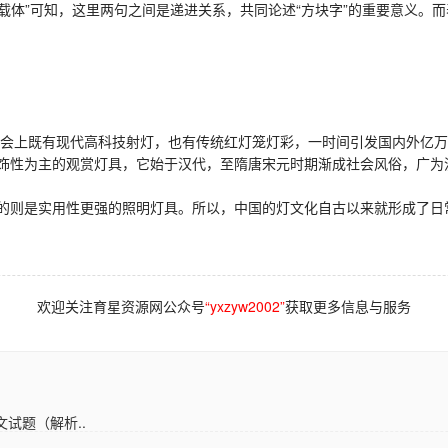
体”可知，这里两句之间是递进关系，共同论述“方块字”的重要意义。而
灯会上既有现代高科技射灯，也有传统红灯笼灯彩，一时间引发国内外亿
性为主的观赏灯具，它始于汉代，至隋唐宋元时期渐成社会风俗，广为
则是实用性更强的照明灯具。所以，中国的灯文化自古以来就形成了日
欢迎关注育星资源网公众号
“yxzyw2002”
获取更多信息与服务
试题（解析..