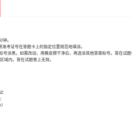
分钟。
将准考证号在答题卡上的指定位置规范地填涂。
标号涂黑。如需改动，用橡皮擦干净后，再选涂其他答案标号。答在试题
题区域内。答在试题卷上无效。
观止
止
n）