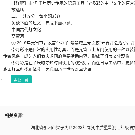
【详解】由“几千年历史传承的记录工具”与“多彩的中华文化的巨大载
故选D。
二、（共9分，每小题3分）
阅读下面的短文，完成下面小题。
中国古代灯文化
高蒙河
① 2019年元宵节，故宫举办了“紫禁城上元之夜”元宵灯会治动。
②灯彩不是日常的实用性灯具，而是元宵节上专门使用的一种以装饰
传统风俗，成为人们节庆期间的重要活动内容，形成了灯节文化现象。
③灯彩是在节庆时才短时间使用的观赏灯，而在日常生活中，更多的
我国灯具种类和体系，为我国乃至世界灯具史写
点此下载
相关资源：
湖北省鄂州市梁子湖区2022年春期中质量监测七年级语文