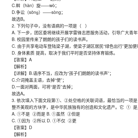
C.斡（hàn）旋——wò；
D.争讼（sōnɡ）——sòng；
故选B。
2. 下列句子中，没有语病的一项是（ ）
A. 下一步，团区委将继续开展学雷锋志愿服务活动，引导广大青年
B. 校园里传来了朗朗的孩子们的读书声。
C. 由于共享电动车登陆梁子湖，使梁子湖区居民“绿色出行”更加便
D. 身体素质 提高，取决于我们平时是否坚持体育锻炼。
【答案】A
【解析】
【详解】B.语序不当，应改为“孩子们朗朗的读书声”；
C.介词掩盖主语，去掉“使”；
D.一面对两面，可将“是否”去掉；
故选A。
3. 依次填入下面文段第①、②处空格的关联词语，最恰当的一项是
整齐美观的方块字，是中华民族独有的创造和文化遗产。它 ① 是几
A. ①不是 ②而是 B. ①虽然 ②但是
C. ①因为 ②所以 D. ①不仅 ②更
【答案】D
【解析】