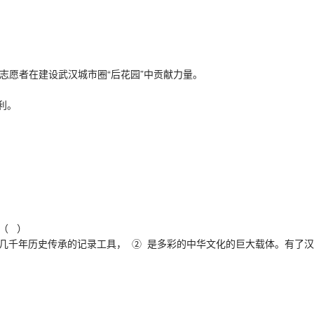
志愿者在建设武汉城市圈“后花园”中贡献力量。
利。
（ ）
千年历史传承的记录工具， ② 是多彩的中华文化的巨大载体。有了汉