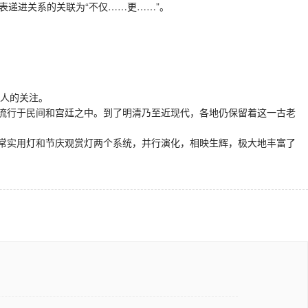
表递进关系的关联为“不仅……更……”。
万人的关注。
流行于民间和宫廷之中。到了明清乃至近现代，各地仍保留着这一古老
常实用灯和节庆观赏灯两个系统，并行演化，相映生辉，极大地丰富了