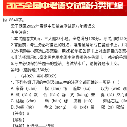
约12640字。
梁子湖区2022年春期中质量监测试题八年级语文
考生注意：
1.本试题卷共6页，三大题23小题。全卷满分120分。考试用时120
2.答题前，考生务必将自己的姓名、准考证号填写在答题卡上，并
3.选择题每小题选出答案后，用2B铅笔把答题卡上对应题目的答案
4.非选择题用0.5毫米黑色墨水签字笔直接答在答题卡上对应的答
5.考生必须保持答题卡的整洁。考试结束后，请将答题卡上交。
第I卷（选择题共30分）
一、（共9分，每小题3分）
1. 下列各组词语的字形及加点字的注音全都正确的一项是（ ）
A. 家眷（juàn） 褶（zhě）皱 追塑（sù） 叹为（wéi）
B. 缄（jiān）默 恬（tián）静 亢（kàng）奋 戛（jiá）然而
C. 枯燥（zào） 斡（hàn）旋 思慕（mù） 海枯石烂（là
D. 沟壑（hè） 争讼（sōnɡ） 携（xié）带 熙（xī）熙然
【答案】B
【解析】
【详解】A.追塑——追溯；