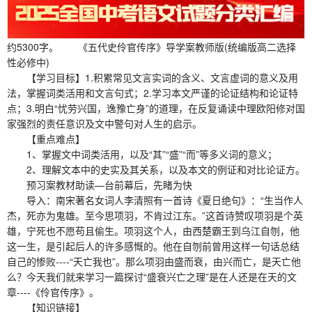
约5300字。 《五代史伶官传序》导学案教师版(统编版高二选择
性必修中)
【学习目标】1.积累常见文言实词的含义、文言虚词的意义及用
法，掌握词类活用和文言句式；2.学习本文严谨的论证结构和论证特
点；3.明白“忧劳兴国，逸豫亡身”的道理，在反复诵读中理欧阳修对国
家强烈的责任意识及文中警句对人生的启示。
【重点难点】
1、掌握文中词类活用，以及“其”“盛”“而”等多义词的意义；
2、理解文本中的史实及其关系，以及本文的例证和对比论证方。
预习案教材助读—台前幕后，先睹为快
导入：南宋著名女词人李清照有一首诗《夏日绝句》：“生当作人
杰，死亦为鬼雄。至今思项羽，不肯过江东。”这首诗赞叹项羽是个英
雄，宁死也不愿苟且偷生。项羽这个人，由西楚霸王到乌江自刎，他
这一生，是引起后人的许多感慨的。他在自刎前曾用这样一句话总结
自己的惨败----“天亡我也”。那么项羽由盛而衰，由兴而亡，是天亡他
么？今天我们就来学习一篇探讨“盛衰兴亡之理”是在人还是在天的文
章----《伶官传序》。
【知识链接】