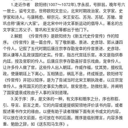
1.走近作者 欧阳修(1007～1072年),字永叔，号醉翁，晚年号六
一居士，谥号文忠，世称欧阳文忠公，北宋时期政治家、文学家、史
学家和诗人。与唐韩愈、柳宗元、宋王安石、苏洵、苏轼、苏辙、曾
巩合称“唐宋八大家”。 是北宋中叶诗文革新运动的倡导人，著名的古
文学家三苏父子、曾巩和王安石等都出于他门下。
2.解题 《伶官传序》是欧阳修为《新五代史伶官传》作的短
序。《伶官传》是一篇合传，写了敬新磨、景进、史彦琼、郭从谦四
个伶人，记叙了五代时期后唐庄宗李存勖宠幸的伶官景进、史彦琼、
郭从谦等人乱政误国的史实。伶官，指古代宫廷乐官。本文是指供奉
内廷，授及官职的伶人。后唐庄宗李存勖喜好音乐戏曲，宠幸伶人，
让许多伶人做了官，这些伶人出入朝廷，作威作福，仗其势，擅权乱
政，使唐朝廷上下离心，互相猜忌，祸乱不息，终成叛逆。欧阳修写
《伶官传》并冠以短序，是为了告诫当时北宋王朝执政者，以庄宗宠
幸伶人，身死国灭的历史事实为教训，居安思危，防微杜渐，并阐明
了国家盛衰成败由于人事的深刻道理。
3.关于序：序，是文体的一种，有文序和赠序之分，序也称叙、
引、导言、前言之类，它的内容或是提纲契领地评价该书内容，或者
叙述著书作文的缘由，以便有助于读者理解下面有关书或文的内容，
可以放在诗文前面，也可放在书的后面。赠序是临别赠言，内容多推
重、勉励之辞，如《送东阳马生序》。