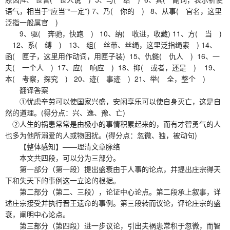
语气，相当于“应当”“一定”) 7、乃( 你的 ) 8、从事( 官名，这里
泛指一般属官 )
9、驱( 奔驰，快跑 ) 10、纳( 收进，收藏) 11、方( 当 )
12、系( 缚 ) 13、 组( 丝带、丝绳，这里泛指绳索 ) 14、
函( 匣子，这里用作动词，用匣子装) 15、仇雠( 仇人 ) 16、一
夫( 一个人 ) 17、应( 响应 ) 18、抑( 或者，还是 ) 19、
本( 考察，探究 ) 20、迹( 事迹 ) 21、举( 全，整个 )
翻译答案
①忧虑辛劳可以使国家兴盛，安闲享乐可以使自身灭亡，这是自
然的道理。(得分点：兴、逸、豫、亡)
②人生的祸患常常是由极小的事情积累起来的，而有才智勇气的人
也多为他所溺爱的人或物困扰。(得分点：忽微、独，被动句)
【整体感知】——理清文章脉络
本文共四段，可以分为三部分。
第一部分（第一段）提出盛衰由于人事的论点，并提出庄宗得天
下和失天下的事例这一立论的根据。
第二部分（第二、三段），论证中心论点。第二段承上叙事，详
述庄宗接受并执行晋王遗命的事例。第三段转而议论，评论庄宗的盛
衰，阐明中心论点。
第三部分（第四段）进一步议论，引出夫祸患常积于忽微，而智