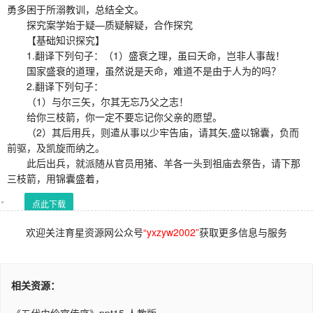
勇多困于所溺教训，总结全文。
探究案学始于疑—质疑解疑，合作探究
【基础知识探究】
1.翻译下列句子：（1）盛衰之理，虽曰天命，岂非人事哉！
国家盛衰的道理，虽然说是天命，难道不是由于人为的吗？
2.翻译下列句子：
（1）与尔三矢，尔其无忘乃父之志！
给你三枝箭，你一定不要忘记你父亲的愿望。
（2）其后用兵，则遣从事以少牢告庙，请其矢,盛以锦囊，负而
前驱，及凯旋而纳之。
此后出兵，就派随从官员用猪、羊各一头到祖庙去祭告，请下那
三枝箭，用锦囊盛着，
点此下载
欢迎关注育星资源网公众号
“yxzyw2002”
获取更多信息与服务
相关资源：
《五代史伶官传序》ppt15 人教版