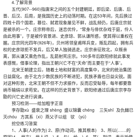
4.了解背景
五代(907--960)指唐宋之间的五个封建朝廷，即后梁、后唐、后
晋、后汉、后周，是我国历史上的动荡时期。在这53年间，先后换过
四姓十四个国君，篡位、弑君现象屡见不鲜，战乱频仍，后唐庄宗就
是被杀的一个。庄宗称帝后，迷恋优伶，“常身与俳优杂戏于庭，伶人
由此用事”，于是被伶官景进、史彦琼、郭从谦所惑，使其得以重权在
握。庄宗同光四年(926年)，贝州将领皇甫晖兵变，叛乱四起，拥有兵
权的史彦琼拒不发兵，后又单人独骑逃走。庄宗亲征败北，众叛亲
离，郭从谦又乘危作乱，乱箭射死庄宗。100多年后欧阳修就此事发
表感慨，借事论理，指出王朝兴亡不在“天命”而主要在于“人事”。
北宋王朝建立后，随着土地和财富的高度集中，北宋的统治集团
日益腐化。由于北方少数民族的不断进犯，民族矛盾也日益尖锐。面
对这种形势，北宋王朝不但不力求振作，反而忍受耻辱，每年都要靠
纳币输绢以求苟安。在这样的历史背景下，欧阳修通过后唐庄宗李存
勖的兴亡史进行讽谏。
预习检测——给加粗字正音
李存勖xù 盛衰之理 shèng 盛以锦囊 chéng 三矢shǐ 及仇雠已
灭chóu 方其系（xì）燕父子以组 欤 （yú）
挖空练习答案
1、人事(人的作为) 2、原(作动词，推其根本) 3、所以(……的
原因)4、 世言( 世人说 ) 5、与( 给 ) 6、其( 副词，表示祈使