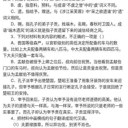
B．虞，指意料，预料。与成语“不虞之誉”中的“虞”词义不同。
C．遗，指给予，赠送。与《涉江采芙蓉》中“采之欲遗谁”的“遗”
词义相同。
D．赐，指孔子的弟子子贡，姓端木，名赐，春秋时卫国人。成
语“端木遗风”的涵义就是指子贡遗留下来的诚信经商之风。
3．下列对材料有关内容的概述，不正确的一项是（ ）
A．晋国等级森严，以官职级别的高低决定所配备的车马的数
量，比如上大夫配备两辆车和八匹马，中大夫配备两辆车和四匹马，
下大夫只配备一套车马。
B．盂献伯被授予上卿之位后，叔向前往祝贺。当他看到孟献伯
门口的车马时，叔向认为盂献伯节俭，然后让苗贲皇去祝贺。但苗贲
皇认为孟献伯不值得庆贺。
C．孔子派宰予出使楚国，楚昭王准备了用象牙装饰的安车来迎
接孔子，但宰予根据孔子日常的言行断定孔子会接受，于是就回绝了
楚昭王的安排。
D．宰予回来后，子贡认为宰予没有说尽老师道德的高美。他认
为夫子的道德与天一样高，与海一样深，宰予所说的只是老师的一些
实事罢了。而孔子却认为宰予贵在真实，子贡显得浮华。
4．把材料中画横线的句子翻译成现代汉语。
（1）夫爵禄旗章，所以异功伐，别贤不肖也。