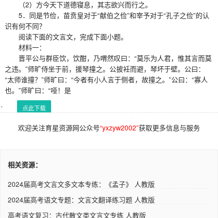
（2）方今天下道德寝息，其志欲兴而行之。
5．同是节俭，苗贲皇对于“献伯之俭”和宰予对于“孔子之俭”的认
识有何不同？
阅读下面的文言文，完成下面小题。
材料一：
晋平公与群臣饮，饮酣，乃喟然叹曰：“莫乐为人君，惟其言而莫
之违。”师旷侍坐于前，援琴撞之。公披衽而避，琴坏于壁。公曰：
“太师谁撞？”师旷曰：“今者有小人言于侧者，故撞之。”公曰：“寡人
也。”师旷曰：“哑！是
点此下载
欢迎关注育星资源网公众号
“yxzyw2002”
获取更多信息与服务
相关资源：
2024届高考文言文多文本专练：《孟子》 人教版
2024届高考语文专题：文言文翻译练习题 人教版
高考语文复习：古代散文类文言文专练 人教版