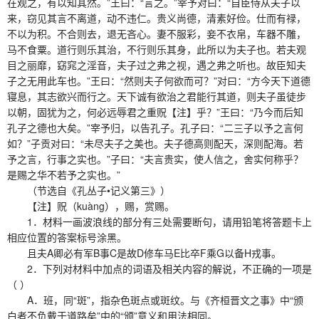
在观之，有以知其然。”王曰：“言之。”宰予对曰：“自臣侍从夫子以
来，窃见其言不离道，动不违仁。贵义尚德，清素好俭。仕而有禄，
不以为积。不合则去，退无吝心。妻不服彩，妾不衣帛，车器不雕，
马不食粟。道行则乐其治，不行则乐其身，此所以为夫子也。若夫观
目之丽靡，窈窕之淫音，夫子过之弗之视，遇之弗之听也。故臣知夫
子之无用此车也。”王曰：“然则夫子何欲而可？”对曰：“方今天下道德
寝息，其志欲兴而行之。天下诚有欲治之君能行其道，则夫子虽徒步
以朝，固犹为之，何必远辱君之重贶【注】乎？”王曰：“乃今而后知
孔子之德也大矣。”宰予归，以告孔子。孔子曰：“二三子以予之言何
如？”子贡对曰：“未尽夫子之美也。夫子德高则配天，深则配海。若
予之言，行事之实也。”子曰：“夫言贵实，使人信之，舍实何称乎？
是赐之华不若予之实也。”
（节选自《孔丛子•记义第三》）
【注】贶（kuàng），赐，赏赐。
1．材料一画波浪线的部分有三处需要断句，请用铅笔将答题卡上
相应位置的答案标号涂黑。
且夫A卿必有军B事C是故D修车马E比卒F乘G以备H戎事。
2．下列对材料中加点的词语及相关内容的解说，不正确的一项是
（ ）
A．班，同“斑”，指杂色斑点或斑纹。与《齐桓晋文之事》中“颁
白者不负戴于道路矣”中的“颁”意义和用法相同。