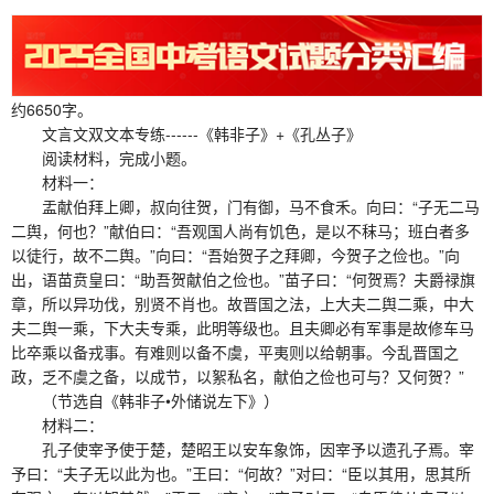
约6650字。
文言文双文本专练------《韩非子》+《孔丛子》
阅读材料，完成小题。
材料一：
盂献伯拜上卿，叔向往贺，门有御，马不食禾。向曰：“子无二马
二舆，何也？”献伯曰：“吾观国人尚有饥色，是以不秣马；班白者多
以徒行，故不二舆。”向曰：“吾始贺子之拜卿，今贺子之俭也。”向
出，语苗贲皇曰：“助吾贺献伯之俭也。”苗子曰：“何贺焉？夫爵禄旗
章，所以异功伐，别贤不肖也。故晋国之法，上大夫二舆二乘，中大
夫二舆一乘，下大夫专乘，此明等级也。且夫卿必有军事是故修车马
比卒乘以备戎事。有难则以备不虞，平夷则以给朝事。今乱晋国之
政，乏不虞之备，以成节，以絮私名，献伯之俭也可与？又何贺？”
（节选自《韩非子•外储说左下》）
材料二：
孔子使宰予使于楚，楚昭王以安车象饰，因宰予以遗孔子焉。宰
予曰：“夫子无以此为也。”王曰：“何故？”对曰：“臣以其用，思其所