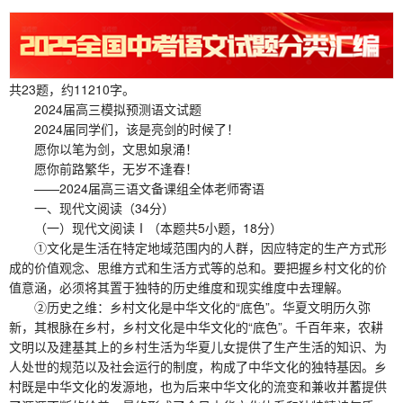
共23题，约11210字。
2024届高三模拟预测语文试题
2024届同学们，该是亮剑的时候了！
愿你以笔为剑，文思如泉涌！
愿你前路繁华，无岁不逢春！
——2024届高三语文备课组全体老师寄语
一、现代文阅读（34分）
（一）现代文阅读Ⅰ（本题共5小题，18分）
①文化是生活在特定地域范围内的人群，因应特定的生产方式形
成的价值观念、思维方式和生活方式等的总和。要把握乡村文化的价
值意涵，必须将其置于独特的历史维度和现实维度中去理解。
②历史之维：乡村文化是中华文化的“底色”。华夏文明历久弥
新，其根脉在乡村，乡村文化是中华文化的“底色”。千百年来，农耕
文明以及建基其上的乡村生活为华夏儿女提供了生产生活的知识、为
人处世的规范以及社会运行的制度，构成了中华文化的独特基因。乡
村既是中华文化的发源地，也为后来中华文化的流变和兼收并蓄提供