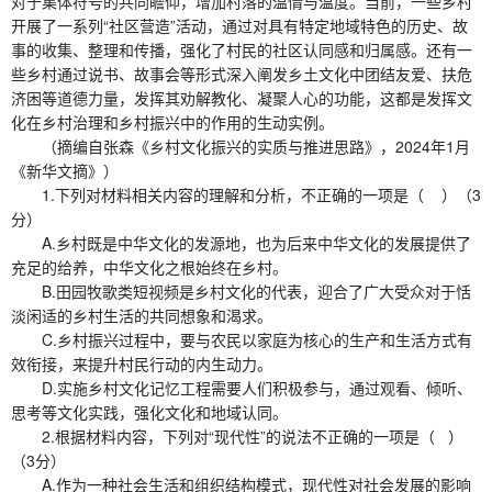
对于集体符号的共同瞻仰，增加村落的温情与温度。当前，一些乡村
开展了一系列“社区营造”活动，通过对具有特定地域特色的历史、故
事的收集、整理和传播，强化了村民的社区认同感和归属感。还有一
些乡村通过说书、故事会等形式深入阐发乡土文化中团结友爱、扶危
济困等道德力量，发挥其劝解教化、凝聚人心的功能，这都是发挥文
化在乡村治理和乡村振兴中的作用的生动实例。
（摘编自张森《乡村文化振兴的实质与推进思路》，2024年1月
《新华文摘》）
1.下列对材料相关内容的理解和分析，不正确的一项是（ ）（3
分）
A.乡村既是中华文化的发源地，也为后来中华文化的发展提供了
充足的给养，中华文化之根始终在乡村。
B.田园牧歌类短视频是乡村文化的代表，迎合了广大受众对于恬
淡闲适的乡村生活的共同想象和渴求。
C.乡村振兴过程中，要与农民以家庭为核心的生产和生活方式有
效衔接，来提升村民行动的内生动力。
D.实施乡村文化记忆工程需要人们积极参与，通过观看、倾听、
思考等文化实践，强化文化和地域认同。
2.根据材料内容，下列对“现代性”的说法不正确的一项是（ ）
（3分）
A.作为一种社会生活和组织结构模式，现代性对社会发展的影响