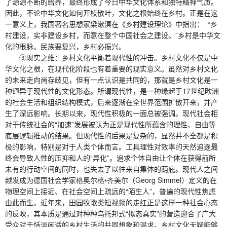
了源源不断的给养，最终形成了今日中华文化体系和独特精神气质。
因此，不论中华文化如何开枝散叶，文化之根始终在乡村。正是在这
一意义上，我国著名思想家梁漱溟在《乡村建设理论》中指出： “乡
村建设，实非建设乡村，而意在整个中国社会之建设。”乡村是中华文
化的根脉。民族要复兴，乡村必振兴。
③现实之维：乡村文化平衡着现代性的冲击。乡村文化不仅是中
华文化之根，在现代化阶段也有着重要的现实意义。虽然对乡村文化
的未来走向尚存歧见，但有一点认识是共同的，那就是乡村文化是一
种迥异于现代性的文化形态。所谓现代性，是一种缘起于17世纪欧洲
的社会生活和组织结构模式，后来逐渐在全世界范围扩散开来，并产
生了深远影响。长期以来，现代性积极的一面总被强调。现代社会相
对于传统社会的“加速”发展被认为正是现代性所蕴含的理性、自由等
底层逻辑推动的结果。但现代性的后果是复杂的，显然并不全都是积
极的影响，特别是对于人类个体而言。工具理性对效率的天然追逐最
终会导致人性的压抑和人的“异化”。追求个体自由让个体在获得前所
未有的行动空间的同时，也失去了以往来自集体的荫庇。现代人之间
越发成为德国社会学家格奥尔格•齐美尔（Georg Simmel）定义的在
物理空间上接近、在社会空间上疏远的“陌生人”，普遍的现代性焦虑
由此而生。近年来，田园牧歌类短视频的走红正是这样一种社会心态
的反映，其本质是通过对种种乌托邦式“拟态真实”的营造迎合了广大
受众对于恬淡闲适的乡村生活的共同想象和渴求。乡村文化无疑能够