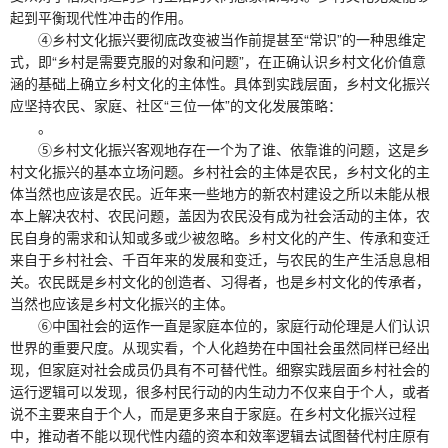
起到平衡现代性冲击的作用。
④乡村文化振兴要彻底改变被当作前提甚至“常识”的一种思维定
式，即“乡村是需要克服的对象和问题”，在正确认识乡村文化价值意
涵的基础上确立乡村文化的主体性。具体到实践层面，乡村文化振兴
应坚持农民、家庭、社区“三位一体”的文化发展策略：
。
⑤乡村文化振兴客观地存在一个为了谁、依靠谁的问题，这是乡
村文化振兴的基本立场问题。乡村社会的主体是农民，乡村文化的主
体当然也应该是农民。近年来一些地方的新农村建设之所以未能从根
本上解决农村、农民问题，盖因为农民没有成为社会活动的主体，农
民自身的需求和认知或多或少被忽略。乡村文化的产生、传承和变迁
来自于乡村社会、千百年来的发展和变迁，与农民的生产生活息息相
关。农民既是乡村文化的创造者、习得者，也是乡村文化的传承者，
当然也应该是乡村文化振兴的主体。
⑥中国社会的运作一直是家庭本位的，家庭行动伦理是人们认识
世界的重要尺度。从现实看，个人化趋势在中国社会虽然同样已经出
现，但家庭对社会成员仍具有不可替代性。细察实践层面乡村社会的
运行逻辑可以发现，很多村民行动的内生动力不仅来自于个人，或者
说不主要来自于个人，而是更多来自于家庭。在乡村文化振兴过程
中，推动者不能以现代性内蕴的资本和效率逻辑去试图替代村庄原有