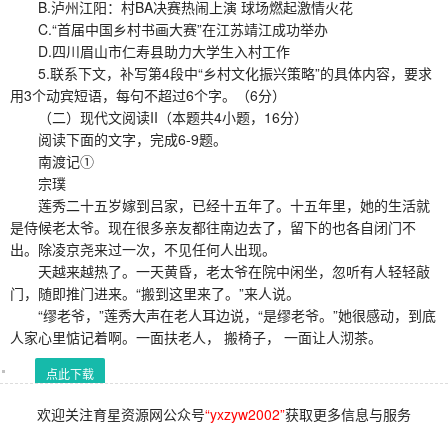
B.泸州江阳：村BA决赛热闹上演 球场燃起激情火花
C.“首届中国乡村书画大赛”在江苏靖江成功举办
D.四川眉山市仁寿县助力大学生入村工作
5.联系下文，补写第4段中“乡村文化振兴策略”的具体内容，要求
用3个动宾短语，每句不超过6个字。（6分）
（二）现代文阅读II（本题共4小题，16分）
阅读下面的文字，完成6-9题。
南渡记①
宗璞
莲秀二十五岁嫁到吕家，已经十五年了。十五年里，她的生活就
是侍候老太爷。现在很多亲友都往南边去了，留下的也各自闭门不
出。除凌京尧来过一次，不见任何人出现。
天越来越热了。一天黄昏，老太爷在院中闲坐，忽听有人轻轻敲
门，随即推门进来。“搬到这里来了。”来人说。
“缪老爷，”莲秀大声在老人耳边说，“是缪老爷。”她很感动，到底
人家心里惦记着啊。一面扶老人， 搬椅子， 一面让人沏茶。
点此下载
欢迎关注育星资源网公众号
“yxzyw2002”
获取更多信息与服务