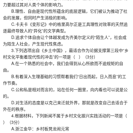
力要超过其对人类个体的影响力。
B.理性、自由是现代性所蕴含的底层逻辑，它们被认为推动了社
会的发展，但同时产生消极的影响。
C.卡夫卡《变形记》中的格里高尔正是工具理性对效率的天然追
逐最终导致人的“异化”的文学典型。
D.追求个体自由让个体越发成为齐美尔定义的“陌生人”，社会成
为陌生人社会，产生现代性焦虑。
3.下列选项出自《乡土中国》，最适合作为论据支撑第三段中“乡
村文化平衡着现代性的冲击”的一项是（ ）（3分）
A.在一个熟悉的社会中，我们会得到从心所欲而不逾规矩的自
由。
B.有着深入生理基础的习惯帮着我们“日出而起，日入而息”的工
作节奏。
C.公和私是相对而言的，站在任何一圈里，向内看也可以说是公
的。
D.对生活的态度是以克己来迁就外界，那就是改变自己去适合于
外在的秩序。
4.根据材料，下列新闻不属于乡村文化振兴实践活动的一项是（
）（3分）
A.浙江金华：乡村板凳龙闹元宵