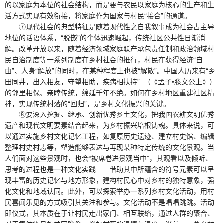
的以家庭为本位的社会结构，而是要与农民以家庭为核心的生产和生
活方式实现有效衔接，将家庭作为国家与村民“接合”的通道。
⑦现代社会的典型特征是随着现代性之自我叙事成为社会占主导
地位的话语体系，“脱嵌”的个体迅速崛起，传统社区公共性日渐消
解。改革开放以来，随着经济领域家庭联产承包责任制和政治领域村
民自治制度等一系列制度在乡村社会的推行，村民在获得经济“自
由”、人身“解放”的同时，在某种程度上也被“解散”。中国人历来有“乡
田同井，出入相友，守望相助，疾病相扶持” （《孟子•滕文公上》）
的邻里相保、亲睦传统，绵延千年不绝。如何在乡村地区重建社区精
神，实现传统村落的“回归”，是乡村文化振兴的关键。
⑧要深入挖掘、继承、创新优秀乡土文化，把我国农耕文明优秀
遗产和现代文明要素结合起来，为乡村振兴培根铸魂。具体来说，可
以通过实施乡村文化记忆工程，如复原历史遗迹、建立村史馆、编辑
整理村史村志等，塑造能够表达与再现某种特定传统的文化景观。当
人们面对这些景观时，也会“被席卷进景观当中”，其观看以及倾听、
思考的过程也是一种文化实践——借助其中所蕴含的符号元素可以呈
现丰富的历史记忆与地方形象，建构村民心中对乡村的独特意象，强
化文化和地域认同。此外，可以探索举办一系列乡村文化活动，用村
民喜闻乐见的方式吸引其关注和参与。文化活动不是唱唱跳跳。活动
即仪式，其本质在于让村民走出家门、相互联络，通过人群的聚合、