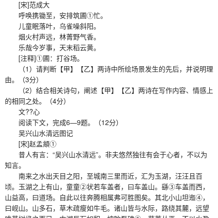
[宋]范成大
呼唤携锄至，安排筑圃①忙。
儿童眠落叶，乌雀噪斜阳。
烟火村声远，林菁野气香。
乐哉今岁事，天末稻云黄。
[注释]①圃：打谷场。
（1）请判断【甲】【乙】两诗中所绘场景发生的先后，并说明理
由。（3分）
（2）结合相关诗句，阐述【甲】【乙】两诗在写作内容、情感上
的相同之处。（4分）
文??心
阅读下文，完成6—9题。（12分）
吴兴山水清远图记
[宋]赵孟頫①
昔人有言：“吴兴山水清远”。非夫悠然独往有会于心者，不以为
知言。
南来之水出天目之阳，至城南三里而近，汇为玉湖，汪汪且百
顷。玉湖之上有山，童童②状若车盖者，曰车盖山。繇③车盖而西，
山益高，曰道场。自此以往奔腾相属弗可胜图矣。其北小山坦迤④，
曰岘山。山多石，草木疏瘦如牛毛。诸山皆与水际，路绕其麓，远望