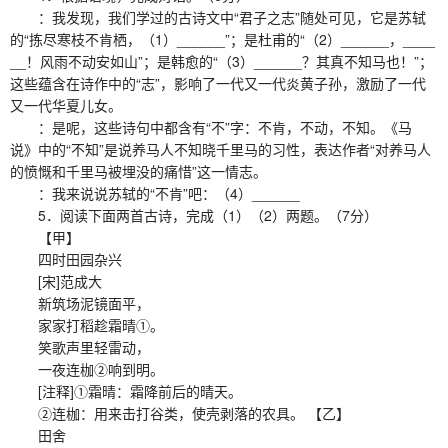
：我发现，我们学过的古诗文中“君子之志”随处可见，它是苏轼
的“拣尽寒枝不肯栖，（1）______”；是杜甫的“（2）______，____
__！风雨不动安如山”；是韩愈的“（3）______？其真不知马也！”；
这些蕴含在诗作中的“志”，影响了一代又一代炎黄子孙，激励了一代
又一代华夏儿女。
：是呢，这些诗句中都含有“不”字：不肯，不动，不知。《马
说》中的“不知”是说养马人不知晓千里马的习性，表达作者“对养马人
的愤慨和千里马被埋没的痛惜”这一情志。
：我来说说苏轼的“不肯”吧：（4）______
5．阅读下面两首古诗，完成（1）（2）两题。（7分）
【甲】
四时田园杂兴
[宋]范成大
新筑场泥镜面平，
家家打稻趁霜晴①。
笑歌声里轻雷动，
一夜连枷②响到明。
[注释]①霜晴：霜降前后的晴天。
②连枷：用来击打谷类，使壳剥落的农具。 【乙】
田舍