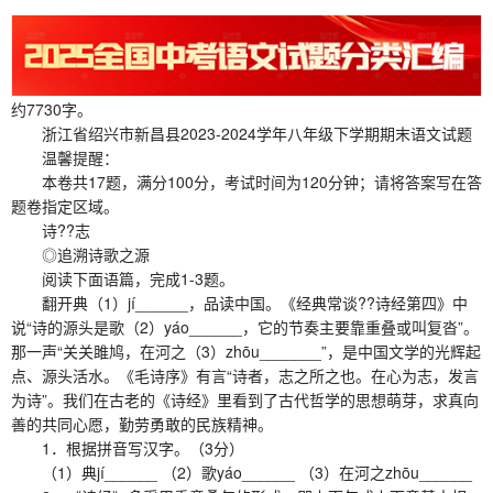
约7730字。
浙江省绍兴市新昌县2023-2024学年八年级下学期期末语文试题
温馨提醒：
本卷共17题，满分100分，考试时间为120分钟；请将答案写在答
题卷指定区域。
诗??志
◎追溯诗歌之源
阅读下面语篇，完成1-3题。
翻开典（1）jí______，品读中国。《经典常谈??诗经第四》中
说“诗的源头是歌（2）yáo______，它的节奏主要靠重叠或叫复沓”。
那一声“关关雎鸠，在河之（3）zhōu_______”，是中国文学的光辉起
点、源头活水。《毛诗序》有言“诗者，志之所之也。在心为志，发言
为诗”。我们在古老的《诗经》里看到了古代哲学的思想萌芽，求真向
善的共同心愿，勤劳勇敢的民族精神。
1．根据拼音写汉字。（3分）
（1）典jí______ （2）歌yáo______ （3）在河之zhōu______