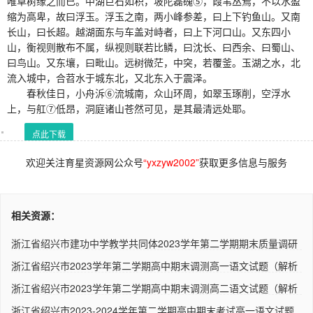
唯草树缘之而已。中湖巨石如积，坡陀磊磈⑤，葭苇丛焉，不以水盈
缩为高卑，故曰浮玉。浮玉之南，两小峰参差，曰上下钓鱼山。又南
长山，曰长超。越湖面东与车盖对峙者，曰上下河口山。又东四小
山，衡视则散布不属，纵视则联若比鳞，曰沈长、曰西余、曰蜀山、
曰鸟山。又东壤，曰毗山。远树微茫，中突，若覆釜。玉湖之水，北
流入城中，合苕水于城东北，又北东入于震泽。
春秋佳日，小舟泝⑥流城南，众山环周，如翠玉琢削，空浮水
上，与舡⑦低昂，洞庭诸山苍然可见，是其最清远处耶。
点此下载
欢迎关注育星资源网公众号
“yxzyw2002”
获取更多信息与服务
相关资源：
浙江省绍兴市建功中学教学共同体2023学年第二学期期末质量调研
七..
浙江省绍兴市2023学年第二学期高中期末调测高一语文试题（解析
版..
浙江省绍兴市2023学年第二学期高中期末调测高二语文试题（解析
版..
浙江省绍兴市2023-2024学年第二学期高中期末考试高一语文试题