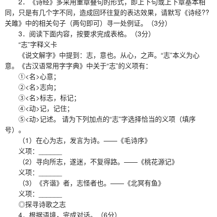
2．《诗经》多采用重章叠句的形式，即上下句或上下章基本相
同，只是有几个字不同，造成回环往复的表达效果，请默写《诗经??
关雎》中的相关句子（两句即可）寻一处例证。（3分）
3．阅读下面内容，按要求完成表格。（3分）
“志”字释义卡
《说文解字》中提到：志，意也。从心，之声。“志”本义为心
意。《古汉语常用字字典》中关于“志”的义项有：
①<名>心意；
②<名>志向；
③<名>标志，标记；
④<动>记，记住；
⑤<动>记述。 请为下列加点的“志”字选择恰当的义项（填序
号）。
（1）在心为志，发言为诗。——《毛诗序》
义项：______
（2）寻向所志，遂迷，不复得路。——《桃花源记》
义项：______
（3）《齐谐》者，志怪者也。——《北冥有鱼》
义项：______
◎探寻诗歌之志
4．根据语境，完成对话。（6分）