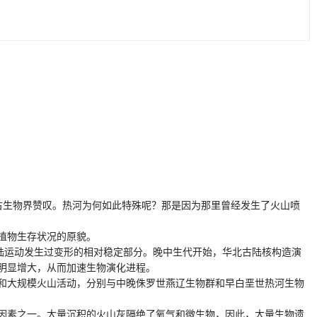
古生物界赞叹。热河为何如此特殊呢？那是因为那里曾经发生了火山喷
植物生存状况的原貌。
陆运动发生过变形的相对稳定部分。晚中生代开始，华北古陆核构造演
明显增大，从而加速生物演化进程。
和大规模火山活动，分别与中晚侏罗世燕辽生物群和早白垩世热河生物
因素之一。大量沉积的火山灰隔绝了氧气和微生物，因此，大量生物遗