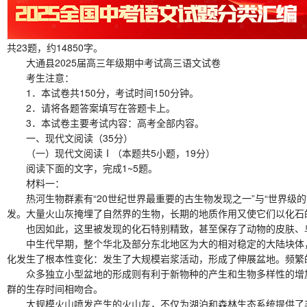
共23题，约14850字。
大通县2025届高三年级期中考试高三语文试卷
考生注意：
1．本试卷共150分，考试时间150分钟。
2．请将各题答案填写在答题卡上。
3．本试卷主要考试内容：高考全部内容。
一、现代文阅读（35分）
（一）现代文阅读Ⅰ（本题共5小题，19分）
阅读下面的文字，完成1~5题。
材料一：
热河生物群素有“20世纪世界最重要的古生物发现之一”与“世界级
发。大量火山灰掩埋了自然界的生物，长期的地质作用又使它们以化石
也因如此，这里被发现的化石特别精致，甚至保存了动物的皮肤、鸟
中生代早期，整个华北及部分东北地区为大的相对稳定的大陆块体，地
化发生了根本性变化：发生了大规模岩浆活动，形成了伸展盆地。频繁
众多独立小型盆地的形成则有利于新物种的产生和生物多样性的增加
群的生存时间相吻合。
大规模火山喷发产生的火山灰，不仅为湖泊和森林生态系统提供了丰