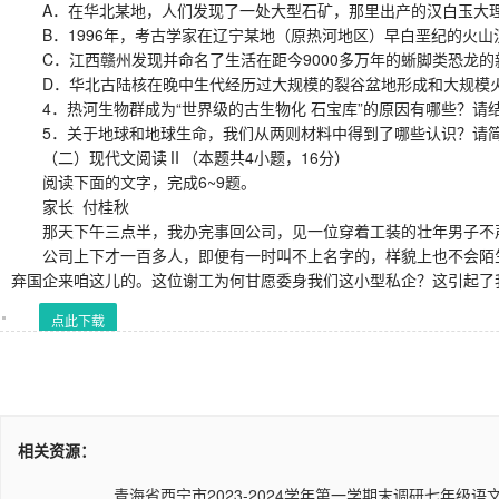
A．在华北某地，人们发现了一处大型石矿，那里出产的汉白玉大理
B．1996年，考古学家在辽宁某地（原热河地区）早白垩纪的火山
C．江西赣州发现并命名了生活在距今9000多万年的蜥脚类恐龙的
D．华北古陆核在晚中生代经历过大规模的裂谷盆地形成和大规模火
4．热河生物群成为“世界级的古生物化 石宝库”的原因有哪些？请
5．关于地球和地球生命，我们从两则材料中得到了哪些认识？请简
（二）现代文阅读Ⅱ（本题共4小题，16分）
阅读下面的文字，完成6~9题。
家长 付桂秋
那天下午三点半，我办完事回公司，见一位穿着工装的壮年男子不
公司上下才一百多人，即便有一时叫不上名字的，样貌上也不会陌生
弃国企来咱这儿的。这位谢工为何甘愿委身我们这小型私企？这引起了
点此下载
相关资源：
青海省西宁市2023-2024学年第一学期末调研七年级语文