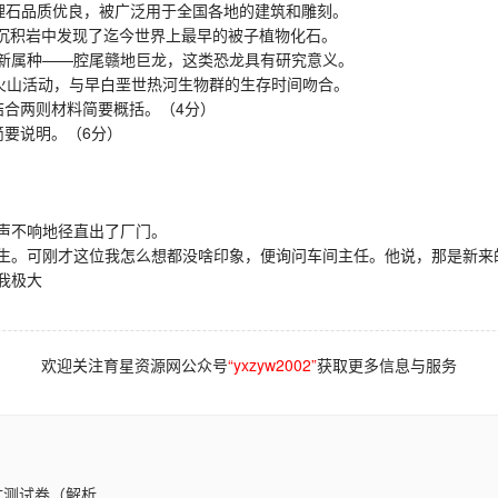
石品质优良，被广泛用于全国各地的建筑和雕刻。
沉积岩中发现了迄今世界上最早的被子植物化石。
新属种——腔尾赣地巨龙，这类恐龙具有研究意义。
山活动，与早白垩世热河生物群的生存时间吻合。
结合两则材料简要概括。（4分）
要说明。（6分）
声不响地径直出了厂门。
。可刚才这位我怎么想都没啥印象，便询问车间主任。他说，那是新来
我极大
欢迎关注育星资源网公众号
“yxzyw2002”
获取更多信息与服务
测试卷（解析..