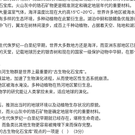
石宝库。火山灰中的锆石矿物更是精准测定和确定地层年代的重要材料。
量温室气体，海洋温度比现在大约高15℃~20℃，世界许多地区被海
多样的生态环境，多种动植物在此繁衍生息。湖泊中鲟和狼鳍鱼优哉游
中飞行，翼龙在树林间漫步，成百上千种动植物，占据着天空、陆地和湖
代侏罗纪—白垩纪早期，世界大多数地方还是海洋，而亚洲东部地区已
的天堂，记载地球历史的银杏树和现在的国家一级保护动物中华鲟，在那
）
生物群是世界上最重要的“古生物化石宝库”。
盆地，加速了生物演化进程，从而使地区性生态系统崩溃。
区被海水淹没。多种动植物在热河地区繁衍生息。
物学的研究能让人类掌控未来，适应地球的演化。
，推测出当时的地球环境以及动植物生存状况的原貌。
，而火山灰中的锆石矿物是确定地层年代的重要材料。
生代侏罗纪一白垩纪早期就已经存在，堪称生命奇迹。
而鱼类比其他生物更容易被掩埋下来而保存完整。
古生物化石宝库”观点的一项是（ ）（3分）