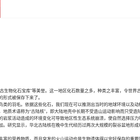
的古生物化石宝库”等美誉。这一地区化石数量之多，种类之丰富，令世界
的形式被保存下来了。
类的羽毛。依据这些化石，我们现在可以推测出当时的地球环境以及动
质术语称为“古陆核”，即大陆地壳中长期不受造山运动影响而只受造
的岩浆活动造成的环境变化可导致地区性生态系统崩溃，使自然选择压力
。研究显示，华北古陆核在晚中生代经历过两次大规模的裂谷盆地形成
富的营养物质，而且突发的火山运动也是生物遗体得以完好保存的重要