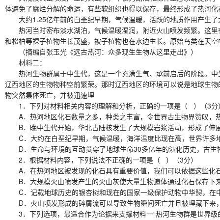
体避免了腐烂分解的命运，有些软组织也得以保存，最终形成了热河化
大约1.25亿年前的白垩纪早期，气候温暖，活跃的地质作用产生了大
热河当时密布淡水湖泊，气候温暖湿润，附近火山喷发频繁。这里有
和松柏等裸子植物生长茂盛，被子植物也在水边生长。原始鸟类在天空
（摘编自张玉光《远古热河：众多现生生物从这里走出》）
材料二：
热河生物群属于中生代，这是一个充满生气、承前启后的阶段。中生
辽西地区的生物物种空前繁荣。那时辽西地区的环境可以说是地球生物
物突然集体死亡，并被迅速埋
1．下列对材料相关内容的理解和分析，正确的一项是（ ）（3分
A．热河地区化石数量之多，种类之丰富，令世界古生物界赞叹，热河
B．晚中生代开始，华北古陆核发生了大规模岩浆活动，形成了伸展
C．大约在白垩纪早期，气候温暖，海洋温度比现在高，世界许多地
D．生命与环境的互动贯穿了地球生命30多亿年的演化历史，古生
2．根据材料内容，下列说法不正确的一项是（ ）（3分）
A．在热河地区被发现的化石具有重要价值，我们可以依据这些化石
B．大规模火山喷发产生的火山灰使大量生物遗体通过化石保存下来
C．记载地球历史的银杏树和现在的国家一级保护动物中华鲟，在中
D．火山喷发形成的碎屑流可以导致生物瞬间死亡并且被埋藏下来，
3．下列选项，最适合作为论据来支撑材料一“热河生物群是世界级的