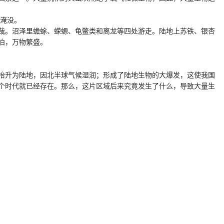
水淹没。
哉。沼泽里蟾蜍、蝾螈、龟鳖类和离龙等四处游走。陆地上苏铁、银杏
泊，万物繁盛。
抬升为陆地，因北半球气候湿润；形成了陆地生物的大爆发，这使我国
个时代就已经存在。那么，这片区域后来究竟发生了什么，导致大量生