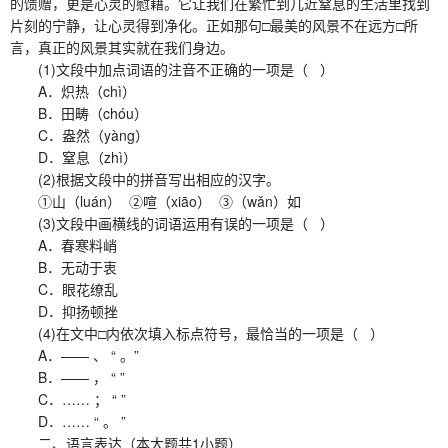
的馈赠，更是心灵的慰藉。它让我们在繁忙到几近窒息的生活里找到
片刻的宁静，让心灵得到净化。正如那句□最美的风景不在远方□所
言，真正的风景其实就在我们身边。
(1)文段中加点词语的注音不正确的一项是（ ）
A．炽热（chì）
B．田畴（chóu）
C．盎然（yàng）
D．窒息（zhì）
(2)根据文段中的拼音写出相应的汉字。
①山（luán） ②喧（xiāo） ③（wǎn）如
(3)文段中画横线的词语运用有误的一项是（ ）
A．春寒料峭
B．无动于衷
C．眼花缭乱
D．抑扬顿挫
(4)在文中□内依次填入标点符号，最恰当的一项是（ ）
A．—— 、 “ 。”
B．—— ， “ ”
C．…… ； “ ”
D．…… “ 。 ”
二、语言表达（本大题共1小题）