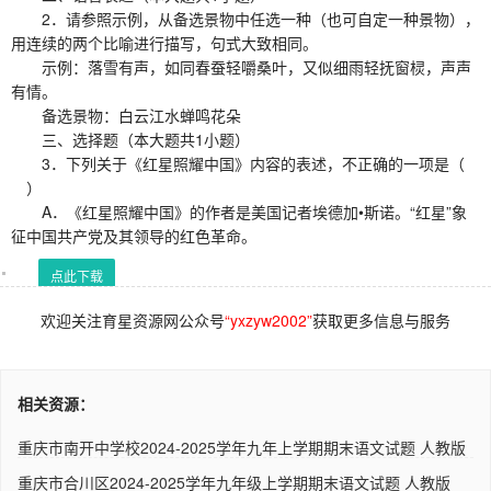
2．请参照示例，从备选景物中任选一种（也可自定一种景物），
用连续的两个比喻进行描写，句式大致相同。
示例：落雪有声，如同春蚕轻嚼桑叶，又似细雨轻抚窗棂，声声
有情。
备选景物：白云江水蝉鸣花朵
三、选择题（本大题共1小题）
3．下列关于《红星照耀中国》内容的表述，不正确的一项是（
）
A．《红星照耀中国》的作者是美国记者埃德加•斯诺。“红星”象
征中国共产党及其领导的红色革命。
点此下载
欢迎关注育星资源网公众号
“yxzyw2002”
获取更多信息与服务
相关资源：
重庆市南开中学校2024-2025学年九年上学期期末语文试题 人教版
重庆市合川区2024-2025学年九年级上学期期末语文试题 人教版