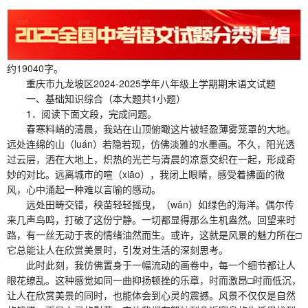
约19040字。
重庆市九龙坡区2024-2025学年八年级上学期期末语文试题
一、基础知识综合（本大题共1小题）
1．阅读下面文段，完成问题。
春寒料峭的清晨，我站在山顶俯瞰这片被轻盈薄雾笼罩的大地。
远处连绵的山（luán）若隐若现，仿佛淡雅的水墨画。不久，阳光透
过云层，洒在大地上，炽热的光芒与清晨的凉意交织在一起，形成奇
妙的对比。远离城市的喧（xiāo），我闭上眼睛，感受着拂面的微
风，心中涌起一种难以言喻的感动。
远处田畴交错，秧苗轻轻摇曳，（wǎn）如绿色的海洋。偶尔传
来几声鸟鸣，打破了这份宁静。一切都显得那么生机盎然。回望来时
路，有一丝无动于衷的情绪油然而生。或许，这就是风景的魅力所在□
它总能让人在欣赏美景时，引发对生活的深刻思考。
此时此刻，我仿佛置身于一幅流动的画卷中，每一个细节都让人
眼花缭乱。这种感觉如同一曲抑扬顿挫的乐章，时而激昂□时而低沉，
让人在欣赏美景的同时，也能体会到心灵的震撼。风景不仅仅是自然