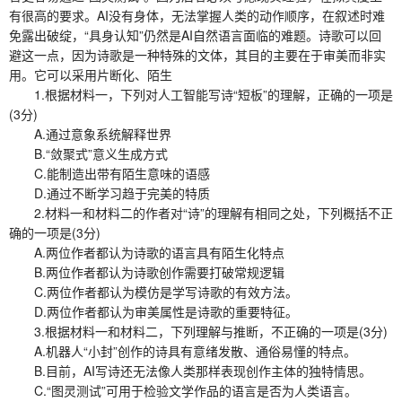
有很高的要求。AI没有身体，无法掌握人类的动作顺序，在叙述时难
免露出破绽，“具身认知”仍然是AI自然语言面临的难题。诗歌可以回
避这一点，因为诗歌是一种特殊的文体，其目的主要在于审美而非实
用。它可以采用片断化、陌生
1.根据材料一，下列对人工智能写诗“短板”的理解，正确的一项是
(3分)
A.通过意象系统解释世界
B.“敛聚式”意义生成方式
C.能制造出带有陌生意味的语感
D.通过不断学习趋于完美的特质
2.材料一和材料二的作者对“诗”的理解有相同之处，下列概括不正
确的一项是(3分)
A.两位作者都认为诗歌的语言具有陌生化特点
B.两位作者都认为诗歌创作需要打破常规逻辑
C.两位作者都认为模仿是学写诗歌的有效方法。
D.两位作者都认为审美属性是诗歌的重要特征。
3.根据材料一和材料二，下列理解与推断，不正确的一项是(3分)
A.机器人“小封”创作的诗具有意绪发散、通俗易懂的特点。
B.目前，AI写诗还无法像人类那样表现创作主体的独特情思。
C.“图灵测试”可用于检验文学作品的语言是否为人类语言。