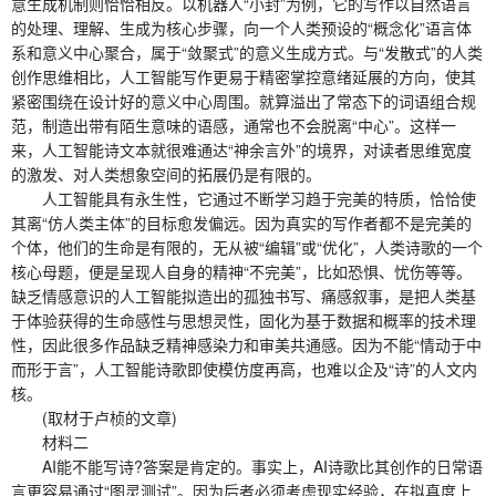
意生成机制则恰恰相反。以机器人“小封”为例，它的写作以自然语言
的处理、理解、生成为核心步骤，向一个人类预设的“概念化”语言体
系和意义中心聚合，属于“敛聚式”的意义生成方式。与“发散式”的人类
创作思维相比，人工智能写作更易于精密掌控意绪延展的方向，使其
紧密围绕在设计好的意义中心周围。就算溢出了常态下的词语组合规
范，制造出带有陌生意味的语感，通常也不会脱离“中心”。这样一
来，人工智能诗文本就很难通达“神余言外”的境界，对读者思维宽度
的激发、对人类想象空间的拓展仍是有限的。
人工智能具有永生性，它通过不断学习趋于完美的特质，恰恰使
其离“仿人类主体”的目标愈发偏远。因为真实的写作者都不是完美的
个体，他们的生命是有限的，无从被“编辑”或“优化”，人类诗歌的一个
核心母题，便是呈现人自身的精神“不完美”，比如恐惧、忧伤等等。
缺乏情感意识的人工智能拟造出的孤独书写、痛感叙事，是把人类基
于体验获得的生命感性与思想灵性，固化为基于数据和概率的技术理
性，因此很多作品缺乏精神感染力和审美共通感。因为不能“情动于中
而形于言”，人工智能诗歌即使模仿度再高，也难以企及“诗”的人文内
核。
(取材于卢桢的文章)
材料二
AI能不能写诗?答案是肯定的。事实上，AI诗歌比其创作的日常语
言更容易通过“图灵测试”。因为后者必须考虑现实经验，在拟真度上