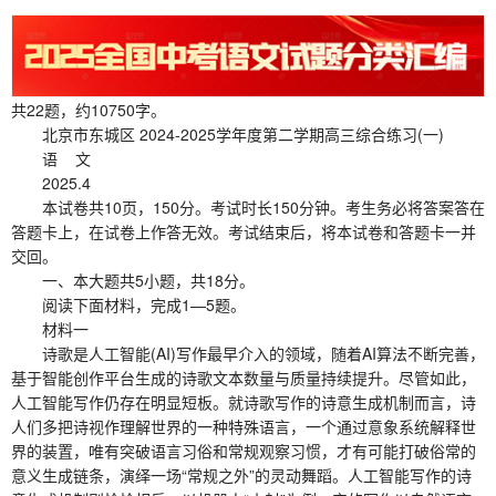
共22题，约10750字。
北京市东城区 2024-2025学年度第二学期高三综合练习(一)
语 文
2025.4
本试卷共10页，150分。考试时长150分钟。考生务必将答案答在
答题卡上，在试卷上作答无效。考试结束后，将本试卷和答题卡一并
交回。
一、本大题共5小题，共18分。
阅读下面材料，完成1—5题。
材料一
诗歌是人工智能(AI)写作最早介入的领域，随着AI算法不断完善，
基于智能创作平台生成的诗歌文本数量与质量持续提升。尽管如此，
人工智能写作仍存在明显短板。就诗歌写作的诗意生成机制而言，诗
人们多把诗视作理解世界的一种特殊语言，一个通过意象系统解释世
界的装置，唯有突破语言习俗和常规观察习惯，才有可能打破俗常的
意义生成链条，演绎一场“常规之外”的灵动舞蹈。人工智能写作的诗