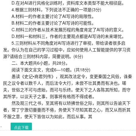
D.在对AI进行风格化训练时，资料库文本类型不能大相径庭。
4.根据三则材料，下列说法不正确的一项是(3分)
A.材料一的作者主要讨论了AI写诗的局限性。
B.材料二的作者主要讨论了AI写诗的可能性。
C.材料三的作者从技术发展历程的角度肯定了AI写诗的意义。
D.材料一和材料三，作者的主要观点都是AI写诗的未来堪忧。
5.三则材料从不同角度对AI写诗进行了审视，带给读者很多启
发。你认为在自己的学习过程中，应如何使用人工智能提供的学习资
源?请结合三则材料内容，简要说明。(6分)
二、本大题共6小题，共28分。
阅读下面文言文，完成6—10题。(共18分)
愚读《史记•商君列传》，观其改法定令，变更秦国之风俗，诛秦
民之议令者以数千人，而后法令大行，未尝不壮其勇而有决也。嗟
夫，世俗之不可与虑始，而可与乐终。使天下之人各陈其所知，而守
其所学，以议天子之事，则事将有格而不得成者。
然及观三代之书，至其将有以矫拂世俗之际，则其所以告谕天下
者，常丁宁激切亹亹而不倦，务使天下尽知其君之心，而又从而折其
不服之意，使天下皆信以为如此，而后从事。其
点此下载