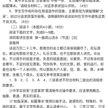
4．某中学实验室“注意事项”中有一条：“实验操作要如临深渊，
如履薄冰。”请结合材料二，对这条表述加以评析。（4分）
5．学生写作有时存在用语造作的现象，主要表现为狭隘理解“文
采”，如过分追求辞藻华丽等。请根据材料谈谈如何在写作中避免这类
不良文风。（6分）
（二）阅读Ⅱ（本题共4小题，18分）
阅读下面的文字，完成6～9题。
添四客述往思来 弹一曲高山流水（节选）[注]
吴敬梓
话说万历二十三年，那南京的名士都已渐渐销磨尽了。花坛酒
社，都没有那些才俊之人；礼乐文章，也不见那些贤人讲究。论出
处，不过得手的就是才能，失意的就是愚拙；论豪侠，不过有余的就
会奢华，不足的就见萧索。凭你有李、杜的文章，颜、曾的品行，却
是也没有一个人来问你。所以那些大户人家，冠、昏、丧、祭，乡绅
堂里，坐着几个席头，无语文参考答案及解析
1．B 2．C 3．A 4．①该表述不符合材料二提出的消极修
辞要求。
②中学实验室“注意事项”需清晰传达操作要求，应该使用概念、
抽象、普通、质实的语言。
③“如临深渊，如履薄冰”使用比喻手法，是感性的、特殊的、华
丽的语言，属于文学性表达，易让读者分心。 5．①学习“短”，行文