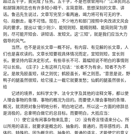
超过五千字，我完成了任务。五千字，不是也很管用吗？”江泽民同志
和胡锦涛同志也有许多短小精干、言简意赅、思想深刻的文章、讲
话。鲁迅先生说过，文章写完至少看两遍，竭力将可有可无的字、
句、段删去，毫不可惜。现在，不少地方和部门按照中央改进文风会
风的要求，提出以“能少则少、能短则短、能精则精、能简则简”为原
则，尽可能开短会、讲短话、发短文。这“三短”，就是我们应当大力
倡导的风气。
当然，也不是说长文章一概不好。有内容、有见解的长文章，人
们也是喜欢读的。文章长短要视具体情况而定，宜短则短，宜长则
长。要坚持内容决定形式，有些非长不可、篇幅短说不明白的事情则
可以长些。《庄子》上有这样几句话：“长者不为有余，短者不为不
足。是故凫胫虽短，续之则忧；鹤胫虽长，断之则悲。”意思是说，野
鸭子的腿虽然很短，给它接上一截它就要发愁；仙鹤的腿虽然很长，
给
记述的境界，如科学文字、法令文字及其他的诠释文等，都以使
人理会事物的条理、事物的概况为目的。而要使人理会事物的条理、
概况，就须把对象分明地分析，明白地记述。所以这一方面的修辞总
是消极的，总拿明白做它的总目标。而要明白，大抵应当：
（1）使它没有闲事杂物来乱意；（2）没有奇言怪语来分心。所
以所用的语言，就要求是概念的、抽象的、普通的，而非感性的、具
体的、特殊的。因为概念的、抽象的、普通的语言，才能使它的意义