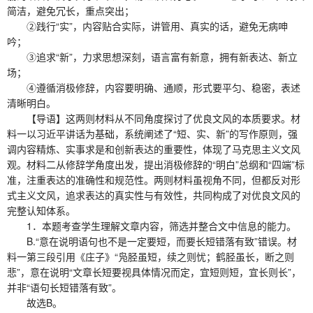
简洁，避免冗长，重点突出；
②践行“实”，内容贴合实际，讲管用、真实的话，避免无病呻
吟；
③追求“新”，力求思想深刻，语言富有新意，拥有新表达、新立
场；
④遵循消极修辞，内容要明确、通顺，形式要平匀、稳密，表述
清晰明白。
【导语】这两则材料从不同角度探讨了优良文风的本质要求。材
料一以习近平讲话为基础，系统阐述了“短、实、新”的写作原则，强
调内容精炼、实事求是和创新表达的重要性，体现了马克思主义文风
观。材料二从修辞学角度出发，提出消极修辞的“明白”总纲和“四端”标
准，注重表达的准确性和规范性。两则材料虽视角不同，但都反对形
式主义文风，追求表达的真实性与有效性，共同构成了对优良文风的
完整认知体系。
1．本题考查学生理解文章内容，筛选并整合文中信息的能力。
B.“意在说明语句也不是一定要短，而要长短错落有致”错误。材
料一第三段引用《庄子》“凫胫虽短，续之则忧；鹤胫虽长，断之则
悲”，意在说明“文章长短要视具体情况而定，宜短则短，宜长则长”，
并非“语句长短错落有致”。
故选B。