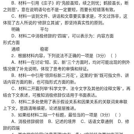
B．材料一引用《庄子》的“凫胫虽短，续之则忧；鹤胫虽长，断
之则悲”，意在说明语句也不是一定要短，而要长短错落有致。
C．材料一谈到文件、讲话和文章要实事求是，不文过饰非，这
体现了古人所说的“修辞立其诚”，即坚持真实性的原则。
明确 平匀
D．材料二中消极修辞的“四端”，可以表示为：内容方面
形式方面
通顺 稳密
2．根据材料内容，下列说法不正确的一项是（3分）（ ）
A．材料一在讨论“短、实、新”三个方面时，均对可能出现的例外
情况做了补充说明，体现了思考的审慎和辩证。
B．材料一中引用“领异标新二月花”，这里的“新”既可指文件、讲
话内容方面的新，也可指形式方面的新。
C．材料二开篇列举“科学文字、法令文字及其他的诠释文等”，再
结合下文表述，可推知消极修辞仅适用于书面表达。
D．材料二多处使用了表示假设关系和因果关系的关联词来串联
上下文，思路清晰缜密，论述层层推进。
3．如果给材料二拟一个标题，最恰当的一项是（3分）（ ）
A．消极修辞纲领 B．记述的境界 C．话语文章通例 D．修
辞的四端