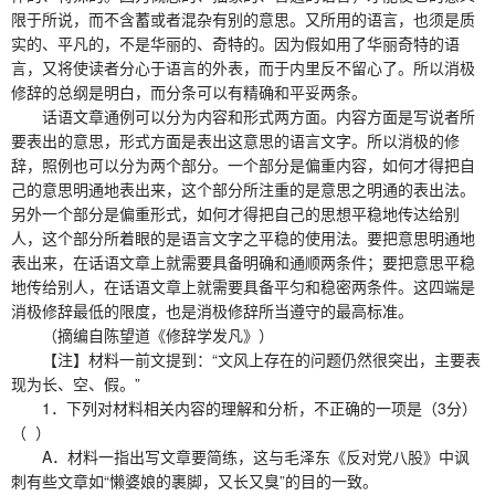
限于所说，而不含蓄或者混杂有别的意思。又所用的语言，也须是质
实的、平凡的，不是华丽的、奇特的。因为假如用了华丽奇特的语
言，又将使读者分心于语言的外表，而于内里反不留心了。所以消极
修辞的总纲是明白，而分条可以有精确和平妥两条。
话语文章通例可以分为内容和形式两方面。内容方面是写说者所
要表出的意思，形式方面是表出这意思的语言文字。所以消极的修
辞，照例也可以分为两个部分。一个部分是偏重内容，如何才得把自
己的意思明通地表出来，这个部分所注重的是意思之明通的表出法。
另外一个部分是偏重形式，如何才得把自己的思想平稳地传达给别
人，这个部分所着眼的是语言文字之平稳的使用法。要把意思明通地
表出来，在话语文章上就需要具备明确和通顺两条件；要把意思平稳
地传给别人，在话语文章上就需要具备平匀和稳密两条件。这四端是
消极修辞最低的限度，也是消极修辞所当遵守的最高标准。
（摘编自陈望道《修辞学发凡》）
【注】材料一前文提到：“文风上存在的问题仍然很突出，主要表
现为长、空、假。”
1．下列对材料相关内容的理解和分析，不正确的一项是（3分）
（ ）
A．材料一指出写文章要简练，这与毛泽东《反对党八股》中讽
刺有些文章如“懒婆娘的裹脚，又长又臭”的目的一致。