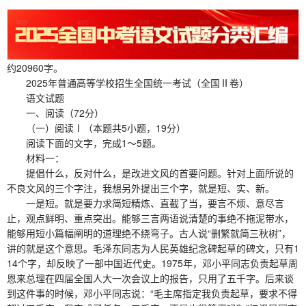
约20960字。
2025年普通高等学校招生全国统一考试（全国Ⅱ卷）
语文试题
一、阅读（72分）
（一）阅读Ⅰ（本题共5小题，19分）
阅读下面的文字，完成1～5题。
材料一：
提倡什么，反对什么，是改进文风的首要问题。针对上面所说的
不良文风的三个字注，我想另外提出三个字，就是短、实、新。
一是短。就是要力求简短精炼、直截了当，要言不烦、意尽言
止，观点鲜明、重点突出。能够三言两语说清楚的事绝不拖泥带水，
能够用短小篇幅阐明的道理绝不绕弯子。古人说“删繁就简三秋树”，
讲的就是这个意思。毛泽东同志为人民英雄纪念碑起草的碑文，只有1
14个字，却反映了一部中国近代史。1975年，邓小平同志负责起草周
恩来总理在四届全国人大一次会议上的报告，只用了五千字。后来谈
到这件事的时候，邓小平同志说：“毛主席指定我负责起草，要求不得