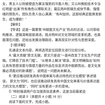
女，男主人公则被塑造为寡言强势的冷面人物；又以AI换脸技术令当
红明星“出演”所有角色以博取关注；最后用AI剪辑生成快节奏、强情
绪的预告片。团队负责人信心满满：“有AI加持，这部经典定能焕发新
生，成为爆款！”
【解析】
【导语】这是一篇聚焦“AI赋能文化产业”热点的访谈，以问答结
构推进，逻辑清晰层层递进。既点明AI对文化领域的变革机遇，也直
面潜在问题，还给出发展治理路径，兼具现实针对性与思想深度。
【1题详解】
先通读文本内容，再将选项定位回原文进行比较分析。
A.“最大贡献”原文无据，原文只是说“一是AI改变了文化生产的逻
辑。它降低了技术门槛”。 “从根本上解决”错误，原文明确指出“如何
让具有思想深度与情感力量的作品在信息洪流中脱颖而出，是文化发
展必须面对的新课题”， 说明这一问题尚未解决。
B.“更应推动研发具有中国审美与表达特色的文化模型”表述错
误， 原文为“同时，也应该推动研发具有中国文化审美与价值表达能
力的文化大模型”，“同时”没有更进一步的意味。
D.“特别强调用户应当提高信息素养，这是当前最紧迫
（二）阅读 II（本题共 4 小题,16 分）
阅读下面的文字，完成小题。