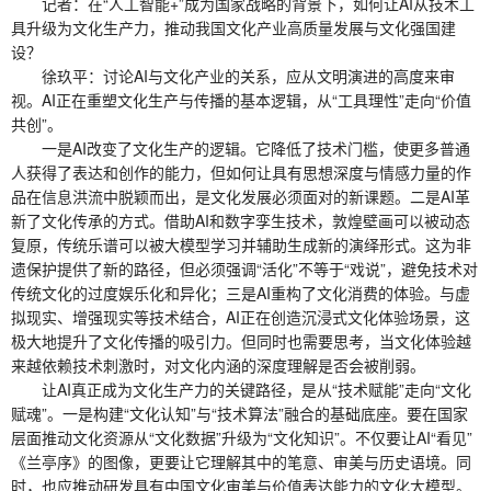
记者：在“人工智能+”成为国家战略的背景下，如何让AI从技术工
具升级为文化生产力，推动我国文化产业高质量发展与文化强国建
设？
徐玖平：讨论AI与文化产业的关系，应从文明演进的高度来审
视。AI正在重塑文化生产与传播的基本逻辑，从“工具理性”走向“价值
共创”。
一是AI改变了文化生产的逻辑。它降低了技术门槛，使更多普通
人获得了表达和创作的能力，但如何让具有思想深度与情感力量的作
品在信息洪流中脱颖而出，是文化发展必须面对的新课题。二是AI革
新了文化传承的方式。借助AI和数字孪生技术，敦煌壁画可以被动态
复原，传统乐谱可以被大模型学习并辅助生成新的演绎形式。这为非
遗保护提供了新的路径，但必须强调“活化”不等于“戏说”，避免技术对
传统文化的过度娱乐化和异化；三是AI重构了文化消费的体验。与虚
拟现实、增强现实等技术结合，AI正在创造沉浸式文化体验场景，这
极大地提升了文化传播的吸引力。但同时也需要思考，当文化体验越
来越依赖技术刺激时，对文化内涵的深度理解是否会被削弱。
让AI真正成为文化生产力的关键路径，是从“技术赋能”走向“文化
赋魂”。一是构建“文化认知”与“技术算法”融合的基础底座。要在国家
层面推动文化资源从“文化数据”升级为“文化知识”。不仅要让AI“看见”
《兰亭序》的图像，更要让它理解其中的笔意、审美与历史语境。同
时，也应推动研发具有中国文化审美与价值表达能力的文化大模型。