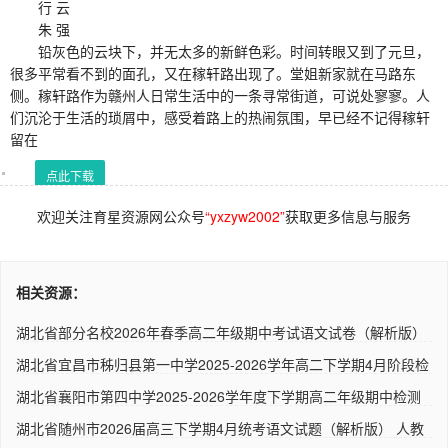
行 云
朱 强
铅灰色的云块下，并无太多的新鲜色彩。时间转眼又到了元旦，
很多平常看不到的面孔，又在稼轩路出现了。堂姐新家就在马路东
侧。稼轩路作为赣州人日常生活中的一条寻常街道，可说处寥寥。人
们沉沦于生活的琐屑中，感受着路上的热闹氛围，早已经不记得稼轩
留在
点此下载
欢迎关注育星资源网公众号
“yxzyw2002”
获取更多信息与服务
相关资源：
湖北省部分名校2026年春季高二年级期中考试语文试卷（解析版）
人..
湖北省宜昌市秭归县第一中学2025-2026学年高二下学期4月阶段检
测..
湖北省襄阳市第四中学2025-2026学年度下学期高二年级期中检测
语文..
湖北省随州市2026届高三下学期4月统考语文试题（解析版） 人教
版..