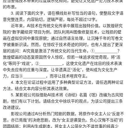
应当警惕技术带来的过度娱乐化倾向，避免让文化遗产沦为技术表演
的布景。
3. 阅读下面的文字，请在横线处补写恰当的语句，使整段文字语
意完整连贯，内容贴切，逻辑严密，每处不超过12字。
近年来，AI技术在传统文化传承中展现出独特价值。以敦煌研究
院的“数字藏经洞”项目为例，团队利用AI图像修复技术，让残损的壁
画在虚拟空间中重现原貌；通过自然语言处理，让沉睡千年的写卷文
字被重新识读。然而，在惊叹于技术奇迹的同时，也有人提出了更深
层的追问：AI究竟是激活了传统文化的当代生命，①__________？
敦煌壁画的动态复原固然令人惊叹，但若一味追求视觉奇观，将“活
化”等同于“戏说”，②__________，这使文化遗产在炫目的技术表演
中失去应有的庄重与深度。让非遗真正“活化”，使AI成为文化生产
力，应当③__________，而非让技术喧宾夺主。
4. 本文在论证过程中运用了多种典型论证方法，请任选两种论证
方法，结合文本内容分析其表达效果。
5. 某影视公司拟借助AI技术将《诗经》名篇《氓》改编为古风短
剧，他们有以下计划。请结合文中徐玖平的观点，为该公司提出三条
改进建议。
影视公司通过AI分析热门短剧的数据，将原作中女主人公“反是不
思，亦已焉哉”的决绝悲剧，改为“女主逆袭复仇、负心汉悔不当初”的
团圆结局；利用AI生成剧本，将女主人公简化为不谙世事的纯真少