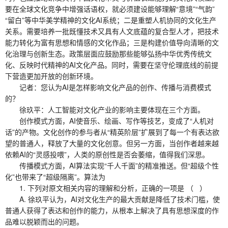
要在全球文化竞争中增强话语权，就必须建设能够理解“意境”“气韵”
“留白”等中华美学精神的文化AI系统；二是重塑人机协同的文化生产
关系。需要培养一批既懂技术又具有人文底蕴的复合型人才，把技术
能力转化为富有思想和情感的文化作品；三是构建价值导向清晰的文
化治理与创新生态。政策层面应鼓励那些能够弘扬中华优秀传统文
化、反映时代精神的AI文化产品。同时，需要在坚守伦理底线的前提
下营造更加开放的创新环境。
记者：您认为AI是怎样影响文化产品的创作、传播与消费模式
的？
徐玖平：人工智能对文化产业的影响主要体现在三个方面。
创作模式方面，AI使音乐、绘画、写作等技艺，变成了“人机对
话”的产物。文化创作的参与者从“精英阶层”扩展到了每一个有表达欲
望的普通人，释放了大量的文化创意。但另一方面，当创作者越来越
依赖AI的“灵感投喂”，人类的原创性是否会萎缩，值得我们深思。
传播模式方面，AI算法实现“千人千面”的精准推送。但“超级个性
化”也带来了“超级隔离”。算法为
1. 下列对原文相关内容的理解和分析，正确的一项是 （ ）
A. 徐玖平认为，AI对文化生产的最大贡献是降低了技术门槛，使
普通人获得了表达和创作的能力，从根本上解决了具有思想深度的作
品难以脱颖而出的问题。