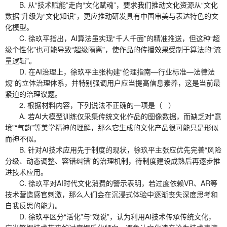
B. 从“技术赋能”走向“文化赋魂”，要求我们推动文化资源从“文化
数据”升级为“文化知识”，更应推动研发具有中国审美与表达特色的文
化模型。
C. 徐玖平指出，AI算法虽实现“千人千面”的精准推送，但这种“超
级个性化”也可能导致“超级隔离”，使作品的传播效果受制于算法的“流
量逻辑”。
D. 在AI治理上，徐玖平主张构建“伦理指南—行业标准—法律法
规”的立体治理体系，并特别强调用户应当提高信息素养，这是当前最
紧迫的治理议题。
2. 根据材料内容，下列说法不正确的一项是（ ）
A. 若AI大模型训练仅采集传统文化作品的图像数据，而缺乏对“意
境”“气韵”等美学精神的理解，那么它生成的文化产品很可能只是形似
而神不似。
B. 针对AI技术应用先于制度的现状，徐玖平主张应优先完善“风险
分级、动态调整、容错纠错”的治理机制，待制度建设成熟后再逐步推
进技术应用。
C. 徐玖平对AI时代文化消费的警示表明，若过度依赖VR、AR等
技术营造感官刺激，那么人们会在沉浸式体验中逐渐丧失深度思考和
自我反思的能力。
D. 徐玖平区分“活化”与“戏说”，认为利用AI技术传承传统文化，