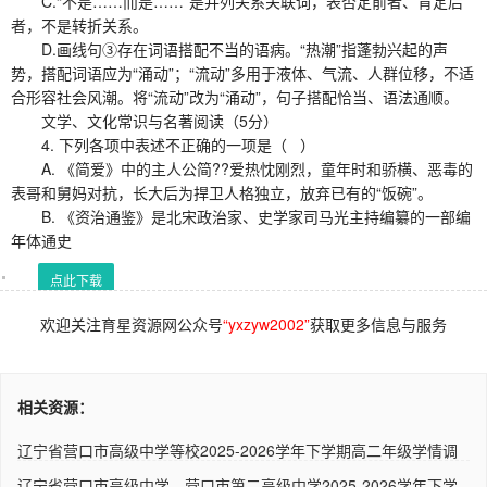
C.“不是……而是……”是并列关系关联词，表否定前者、肯定后
者，不是转折关系。
D.画线句③存在词语搭配不当的语病。“热潮”指蓬勃兴起的声
势，搭配词语应为“涌动”；“流动”多用于液体、气流、人群位移，不适
合形容社会风潮。将“流动”改为“涌动”，句子搭配恰当、语法通顺。
文学、文化常识与名著阅读（5分）
4. 下列各项中表述不正确的一项是（ ）
A. 《简爱》中的主人公简??爱热忱刚烈，童年时和骄横、恶毒的
表哥和舅妈对抗，长大后为捍卫人格独立，放弃已有的“饭碗”。
B. 《资治通鉴》是北宋政治家、史学家司马光主持编纂的一部编
年体通史
点此下载
欢迎关注育星资源网公众号
“yxzyw2002”
获取更多信息与服务
相关资源：
辽宁省营口市高级中学等校2025-2026学年下学期高二年级学情调
研语..
辽宁省营口市高级中学、营口市第二高级中学2025-2026学年下学