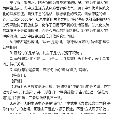
穿汉服、喝热水、吃火锅成为来华旅游的标配，“成为中国人”成
为网络热词。①中式生活方式风靡世界的底气，源于中华优秀传统文
化的深厚积淀。自强不息的品格、厚德载物的气度、讲信修睦的修
养……绵延5000多年从未中断的古老文明，将这些历久弥新的精神养
分深深融铸于民族血脉，化作了日用而不觉的生活智慧。②文化交流
的本质从不是单向输出，而是心与心的相融相通。③“成为中国人”热
潮的流动，正是中国更加自信开放的真实写照。
A. “网络”是形容词，“从未”是副词；“厚德载物”和“讲信修睦”短语
结构相同。
B. 画线句①是单句，其主干是“方式源于积淀”。
C. 画线句②用“不是……而是……”连接前后两个分句，表明二者
间是转折关系。
D. 画线句③是病句，应将句中的“流动”改为“涌动”。
【答案】D
【解析】
【详解】A.从原文语境可知，“网络热词”中的“网络”是名词，作定
语修饰中心词“热词”，并非形容词；“厚德载物”是主谓短语，“讲信修
睦”是并列短语，二者语法结构不一致。
B.画线句①的主语中心语是“底气”，“中式生活方式风靡世界的”是
修饰“底气”的定语，正确主干是底气源于积淀，不是“方式源于积淀”。