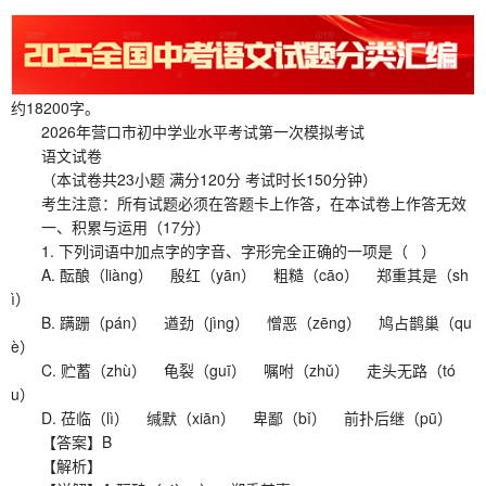
约18200字。
2026年营口市初中学业水平考试第一次模拟考试
语文试卷
（本试卷共23小题 满分120分 考试时长150分钟）
考生注意：所有试题必须在答题卡上作答，在本试卷上作答无效
一、积累与运用（17分）
1. 下列词语中加点字的字音、字形完全正确的一项是（ ）
A. 酝酿（liàng） 殷红（yān） 粗糙（cāo） 郑重其是（sh
ì）
B. 蹒跚（pán） 遒劲（jìng） 憎恶（zēng） 鸠占鹊巢（qu
è）
C. 贮蓄（zhù） 龟裂（guī） 嘱咐（zhǔ） 走头无路（tó
u）
D. 莅临（lì） 缄默（xiān） 卑鄙（bǐ） 前扑后继（pū）
【答案】B
【解析】