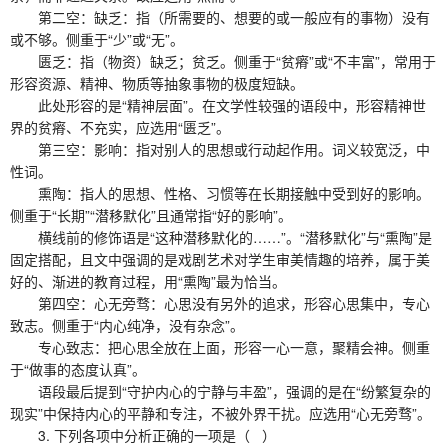
第二空：缺乏：指（所需要的、想要的或一般应有的事物）没有
或不够。侧重于“少”或“无”。
匮乏：指（物资）缺乏；贫乏。侧重于“贫瘠”或“不丰富”，常用于
形容资源、精神、物质等抽象事物的极度短缺。
此处形容的是“精神层面”。在文学性较强的语段中，形容精神世
界的贫瘠、不充实，应选用“匮乏”。
第三空：影响：指对别人的思想或行动起作用。词义较宽泛，中
性词。
熏陶：指人的思想、性格、习惯等在长期接触中受到好的影响。
侧重于“长期”“潜移默化”且通常指“好的影响”。
横线前的修饰语是“这种潜移默化的……”。“潜移默化”与“熏陶”是
固定搭配，且文中强调的是戏剧艺术对学生审美情趣的培养，属于美
好的、渐进的教育过程，用“熏陶”最为恰当。
第四空：心无旁骛：心思没有另外的追求，形容心思集中，专心
致志。侧重于“内心纯净，没有杂念”。
专心致志：把心思全放在上面，形容一心一意，聚精会神。侧重
于“做事的态度认真”。
语段最后提到“守护内心的宁静与丰盈”，强调的是在“纷繁复杂的
现实”中保持内心的平静和专注，不被外界干扰。应选用“心无旁骛”。
3. 下列各项中分析正确的一项是（ ）