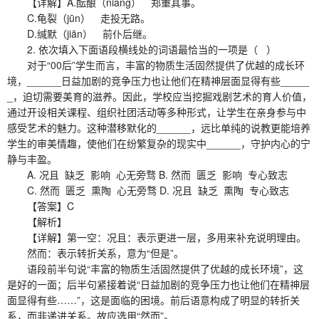
【详解】A.酝酿（niàng） 郑重其事。
C.龟裂（jūn） 走投无路。
D.缄默（jiān） 前仆后继。
2. 依次填入下面语段横线处的词语最恰当的一项是（ ）
对于“00后”学生而言，丰富的物质生活固然提供了优越的成长环
境，______日益加剧的竞争压力也让他们在精神层面显得有些_____
_，迫切需要美育的滋养。因此，学校应当挖掘戏剧艺术的育人价值，
通过开设相关课程、组织社团活动等多种形式，让学生在亲身参与中
感受艺术的魅力。这种潜移默化的______，远比单纯的说教更能培养
学生的审美情趣，使他们在纷繁复杂的现实中______，守护内心的宁
静与丰盈。
A. 况且 缺乏 影响 心无旁骛 B. 然而 匮乏 影响 专心致志
C. 然而 匮乏 熏陶 心无旁骛 D. 况且 缺乏 熏陶 专心致志
【答案】C
【解析】
【详解】第一空：况且：表示更进一层，多用来补充说明理由。
然而：表示转折关系，意为“但是”。
语段前半句说“丰富的物质生活固然提供了优越的成长环境”，这
是好的一面；后半句紧接着说“日益加剧的竞争压力也让他们在精神层
面显得有些……”，这是面临的困境。前后语意构成了明显的转折关
系，而非递进关系。故应选用“然而”。