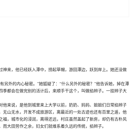
过神来，他已经跃入潭中，捞起草帽，游回潭边，跃到岸上。她还没做
另外的内心秘密。”她狐疑了：“什么另外的秘密？”他告诉她，掉在潭
四季都会在做完别的活计后，来顺手干这个，叫做掐辫子。一挂辫子大
对他来说，是他到城里来上大学以前，奶奶、妈妈、姐姐们日常掐辫子
，无山无水，开发不成旅游区，离最近的一处古迹也还有百里之遥，他
之福，城市化的浸润，离得还远，村庄虽然盖起了新房，却仍有古朴风
。而大田劳作之余，妇女们就维系着久远的传统，掐辫子。