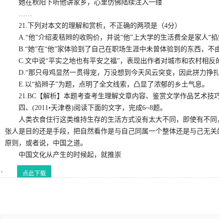
她在秋阳下听他讲家乡，心里仿佛陆续注入一缕
……
21.下列对本文的理解和赏析，不正确的两项是（4分）
A.“他”介绍麦秸辫的收购价，并说“他”上大学的生活费全是家人“掐
B.“她”在“他”家体验到了自己在职场生涯中未曾体验到的东西，不
C.文中说“平实之地也有平安之福”，表现出作者对城市和农村相反
D.“那只母鸡显然一贯得宠，万没想到今天风云突变，因此拼力挣扎
E.以“掐辫子”为题，点明了全文线索，凸显了浓郁的乡土气息。
21.BC【解析】本题考查考生理解文章内容、鉴赏文学作品艺术技巧
四、(2011•天津卷)阅读下面的文字，完成6~8题。
人类衣食住行这类维持生存的生活方式没有太大不同，即使有不同，
张人是目的还是手段，把自然看作是与自己同属一个整体还是与己无关
原则，或者说，中国之道。
中国文化从产生的时候起，就推崇
点此下载