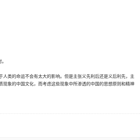
。
对。
于人类的命运不会有太大的影响。但是主张义先利后还是义后利先，主
质现象的中国文化，而考虑这些现象中所渗透的中国的思想原则和精神