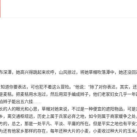
深潭，她高兴得跳起来欢呼，山风掠过，将她草帽吹落潭中，她还没回
道你要表达，可也犯不着这么冒险。”他说：“除了对你表达，其实，还有
是麦秸。把麦秸用水泡过，然后用双手编成辫子，他们老家妇女几乎一年
掐辫子能出五六挂……
的人的眼光和心思，草帽对她来说，不过是一种便宜的遮阳物品，可是
乡，离交通枢纽远，历史上属于兵家必弃之地，如今则属于商家缓争之处
方的，总之，那是一处平凡、平淡、平庸的所在。但是平实之地也有平安
为还有他家乡那样的存在，每年还种大片的小麦，小麦收过种大片的玉米