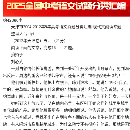
约42360字。
天津市2004-2012年9年高考语文真题分类汇编:现代文阅读专题
整理人:lydiyi
（2012年天津卷）五、（21分）
阅读下面的文章，完成16——21题。
掐辫子
刘心武
一对白领情侣长假携游，去到一处近年开发出的山野景点，见到瀑布
出反应，周边的游客已经响起掌声，还有人说：“跟电影镜头似的！”
他们躲到僻静处，他把上衣脱下，晾到灌木上。她说：“吓死我了。知
里的，是草帽。草帽是用什么做的？她随口说：稻草。他告诉她，不，
约弯成五圈，近年来的收购价，是一挂一元钱，一个能干的妇女，一天
她听到这儿放心了，明白他内心里，有区别于她这样的城里生城里长
变化成的产品。她引他聊得更多。他细细叙说。他告诉她，他们那个家
也曾苦苦查阅过，竟找不出自古到今各方面的名人有出生在他们那个地
貌，有人问城市膨胀耕地减少，为什么粮食还有得吃？他说，那就是因