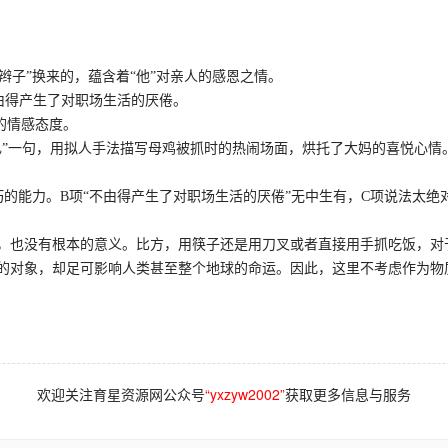
辫子”换来的，蕴含着“他”对亲人的感恩之情。
由得产生了对职场生活的厌倦。
的情感态度。
”一句，用拟人手法描写母鸡被抓时的热闹场面，烘托了大妈的喜悦心情
的能力。B项“不由得产生了对职场生活的厌倦”无中生有，C项说法太绝
也没有根本的意义。比方，用筷子还是用刀叉或者直接用手抓吃饭，对
的对象，却足可影响人类甚至整个地球的命运。因此，这里不考虑作为物
欢迎关注育星资源网公众号
“yxzyw2002”
获取更多信息与服务