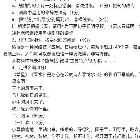
c、划线的句子有一处标点错误，请改过来。（1分）把句的改为
d、语段中运用的修辞方法有（1分）
e、把“特别”“出奇”分别填到○1、②横线处。（2分）
f、朗读要把握节奏，请用“∕”为下面句子标明停顿。（要求只标明一
矮胖老师继续用黑板刷轻敲课桌
3、读下面材料，按要求回答问题。(4分)
微博是一种网络技术应用。它篇幅短小，每条不超过140个字，甚至
要能上网，人们就可以像发短信一样发微博，非常方便。
从材料中摘录4个能概括“微博”主要特点的词语。、、、
4、走进名著(3分)
《繁星》《春水》是冰心在印度诗人泰戈尔《》的影响下写成的。下
母亲啊！
天上的风雨来了，
鸟儿躲到它的巢里；
心中的风雨来了，
我只躲到你的怀里。
二、阅读（50分）
（一）春（18分）
小草偷偷地土里钻出来，嫩嫩的，绿绿的。园子里，田野里，瞧去，
桃树、杏树、梨树，你不让我，我不让你，都开满了花赶趟儿。红的