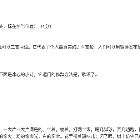
处，标在恰当位置）（1分）
可以三言两语。它代表了个人最真实的即时言论，人们可以用微博发布
面是冰心的小诗，它运用的修辞方法是，歌颂了。
一大片一大片满是的。坐着，躺着，打两个滚，踢几脚球，赛几趟跑，
像火，粉的像霞光，白的像雪。花里带着甜味儿；闭了眼，树上仿佛已