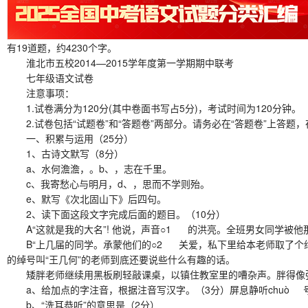
有19道题，约4230个字。
淮北市五校2014—2015学年度第一学期期中联考
七年级语文试卷
注意事项：
1.试卷满分为120分(其中卷面书写占5分)，考试时间为120分钟。
2.试卷包括“试题卷”和“答题卷”两部分。请务必在“答题卷”上答题，
一、积累与运用（25分）
1、古诗文默写（8分）
a、水何澹澹，。b、，志在千里。
c、我寄愁心与明月，d、，思而不学则殆。
e、默写《次北固山下》后四句。
2、读下面这段文字完成后面的题目。（10分）
A“这就是我的大名”! 他说，声音○1 的洪亮。全班男女同学被
B“上几届的同学。承蒙他们的○2 关爱，私下里给本老师取了个绰
的绰号叫“王几何”的老师到底还要说些什么有趣的话。
矮胖老师继续用黑板刷轻敲课桌，以镇住教室里的嘈杂声。胖得像弥
a、给加点的字注音，根据注音写汉字。（3分）屏息静听chuò 号
b、“洗耳恭听”的意思是（2分）