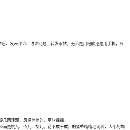
信息、发表评论、讨论问题、转发跟帖。无论是用电脑还是用手机，只
捉几回迷藏，风轻悄悄的，草软绵绵。
经满是桃儿、杏儿、梨儿。花下成千成百的蜜蜂嗡嗡地闹着，大小的蝴