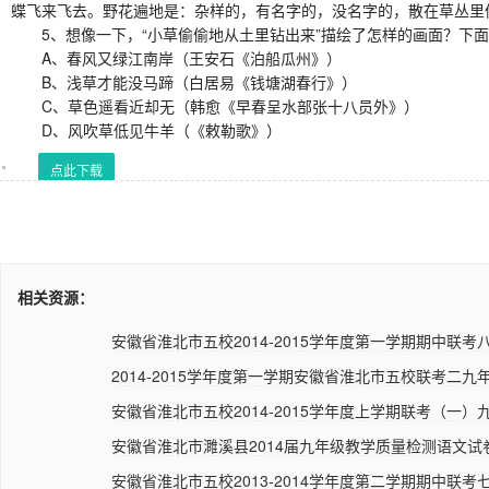
蝶飞来飞去。野花遍地是：杂样的，有名字的，没名字的，散在草丛里
5、想像一下，“小草偷偷地从土里钻出来”描绘了怎样的画面？下
A、春风又绿江南岸（王安石《泊船瓜州》）
B、浅草才能没马蹄（白居易《钱塘湖春行》）
C、草色遥看近却无（韩愈《早春呈水部张十八员外》）
D、风吹草低见牛羊（《敕勒歌》）
点此下载
相关资源：
安徽省淮北市五校2014-2015学年度第一学期期中联考八
2014-2015学年度第一学期安徽省淮北市五校联考二九年
安徽省淮北市五校2014-2015学年度上学期联考（一）九
安徽省淮北市濉溪县2014届九年级教学质量检测语文试
安徽省淮北市五校2013-2014学年度第二学期期中联考七