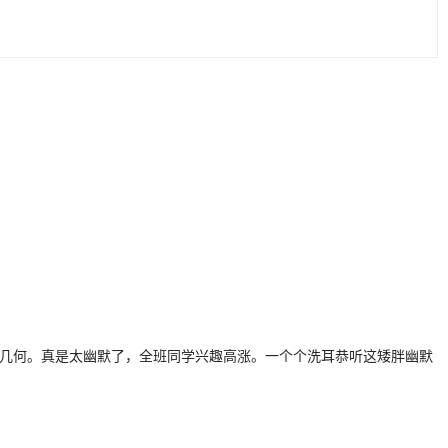
几何。真是太幽默了，全班同学兴趣高涨。一个个洗耳恭听这矮胖幽默