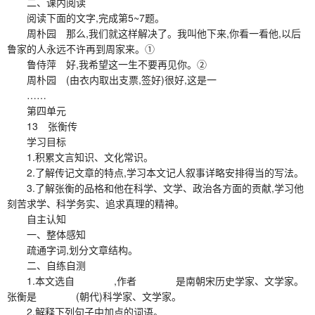
二、课内阅读
阅读下面的文字,完成第5~7题。
周朴园 那么,我们就这样解决了。我叫他下来,你看一看他,以后
鲁家的人永远不许再到周家来。①
鲁侍萍 好,我希望这一生不要再见你。②
周朴园 (由衣内取出支票,签好)很好,这是一
……
第四单元
13 张衡传
学习目标
1.积累文言知识、文化常识。
2.了解传记文章的特点,学习本文记人叙事详略安排得当的写法。
3.了解张衡的品格和他在科学、文学、政治各方面的贡献,学习他
刻苦求学、科学务实、追求真理的精神。
自主认知
一、整体感知
疏通字词,划分文章结构。
二、自练自测
1.本文选自 ,作者 是南朝宋历史学家、文学家。
张衡是 (朝代)科学家、文学家。
2.解释下列句子中加点的词语。