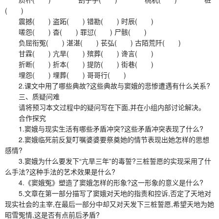
( )
震撼( ) 盗跖( ) 错勘( ) 时辰( )
嗟怨( ) 杳( ) 罪愆( ) 尸骸( )
负屈衔冤( ) 湛湛( ) 苌弘( ) 古陌荒阡( )
甘霖( ) 亢旱( ) 殡葬( ) 谗言( )
折断( ) 折本( ) 提防( ) 街巷( )
埋怨( ) 埋葬( ) 哥哥行( )
2.课文中用了哪些典故?这些典故与窦娥的悲惨遭遇有什么关系?
三、质疑问难
请将预习本文过程中的疑问写在下面,并在小组内部讨论解决。
合作探究
1.窦娥与现实生活有哪些矛盾冲突?这些矛盾冲突表现了什么?
2.窦娥临死前反复叮嘱婆婆要祭奠她的情节表现出她怎样的思想
感情?
3.窦娥为什么要发下“亢旱三年”的毒誓?三桩誓愿的实现采用了什
么手法?这种手法的艺术效果是什么?
4.《窦娥冤》塑造了窦娥怎样的形象?这一形象的意义是什么?
5.文章在第一部分描写了窦娥对天地的指责和控诉,否定了天地对
现实社会的主宰,在最后一部分中却又对天发下三桩誓愿,希望天地为她
昭雪冤情,这是否有点前后矛盾?