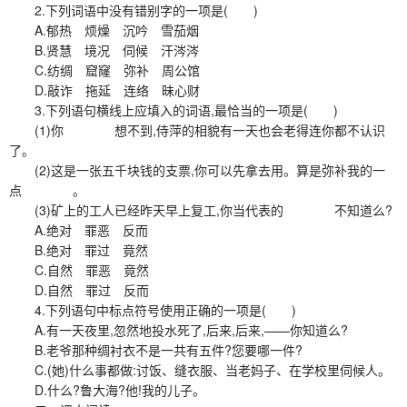
2.下列词语中没有错别字的一项是( )
A.郁热 烦燥 沉吟 雪茄烟
B.贤慧 境况 伺候 汗涔涔
C.纺绸 窟窿 弥补 周公馆
D.敲诈 拖延 连络 昧心财
3.下列语句横线上应填入的词语,最恰当的一项是( )
(1)你 想不到,侍萍的相貌有一天也会老得连你都不认识
了。
(2)这是一张五千块钱的支票,你可以先拿去用。算是弥补我的一
点 。
(3)矿上的工人已经昨天早上复工,你当代表的 不知道么?
A.绝对 罪恶 反而
B.绝对 罪过 竟然
C.自然 罪恶 竟然
D.自然 罪过 反而
4.下列语句中标点符号使用正确的一项是( )
A.有一天夜里,忽然地投水死了,后来,后来,——你知道么?
B.老爷那种绸衬衣不是一共有五件?您要哪一件?
C.(她)什么事都做:讨饭、缝衣服、当老妈子、在学校里伺候人。
D.什么?鲁大海?他!我的儿子。