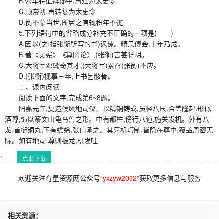
B.公车特征拜郎中,再迁为太史令
C.顺帝初,再转复为太史令
D.衡不慕当世,所居之官辄积年不徙
5.下列语句中的省略成分补充不正确的一项是( )
A.因以(之:指张衡所写的书)讽谏。精思傅会,十年乃成。
B.著《灵宪》《算罔论》,(张衡)言甚详明。
C.大将军邓骘奇其才,(大将军)累召(张衡)不应。
D.(张衡)视事三年,上书乞骸骨。
二、课内阅读
阅读下面的文字,完成第6~8题。
阳嘉元年,复造候风地动仪。以精铜铸成,员径八尺,合盖隆起,形似
酒尊,饰以篆文山龟鸟兽之形。中有都柱,傍行八道,施关发机。外有八
龙,首衔铜丸,下有蟾蜍,张口承之。其牙机巧制,皆隐在尊中,覆盖周密无
际。如有地动,尊则振龙,机发吐
点此下载
欢迎关注育星资源网公众号
“yxzyw2002”
获取更多信息与服务
相关资源：