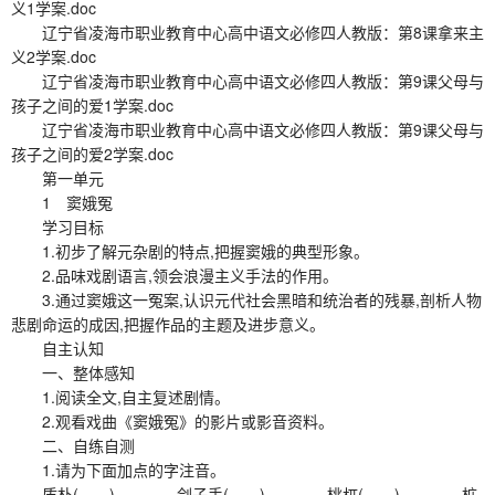
义1学案.doc
辽宁省凌海市职业教育中心高中语文必修四人教版：第8课拿来主
义2学案.doc
辽宁省凌海市职业教育中心高中语文必修四人教版：第9课父母与
孩子之间的爱1学案.doc
辽宁省凌海市职业教育中心高中语文必修四人教版：第9课父母与
孩子之间的爱2学案.doc
第一单元
1 窦娥冤
学习目标
1.初步了解元杂剧的特点,把握窦娥的典型形象。
2.品味戏剧语言,领会浪漫主义手法的作用。
3.通过窦娥这一冤案,认识元代社会黑暗和统治者的残暴,剖析人物
悲剧命运的成因,把握作品的主题及进步意义。
自主认知
一、整体感知
1.阅读全文,自主复述剧情。
2.观看戏曲《窦娥冤》的影片或影音资料。
二、自练自测
1.请为下面加点的字注音。
质朴( ) 刽子手( ) 桃杌( ) 桩