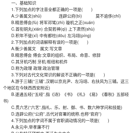
一、基础知识
1.下列加点的字注音全都正确的一项是( )
A.少善属文(shǔ) 连辟公府(bì) 莫不逾侈(chǐ)
B.精思傅会(fù) 将军邓骘(zhì) 璇机之正(xuán)
C.首衔铜丸(xián) 合契若神(qì) 上下肃然(shù)
D.积年不徙(xǐ) 中有都柱(dōu) 左冯翊(píng)
2.下列加点的词语解释有误的一项是( )
A.衡少善属文 属文:写文章
B.精思傅会 傅会:文章的组织、布局、命意、修辞
C.其牙机巧制 牙机:枢纽和机件
D.称为政理 政理:政治管理
3.下列对古代文化常识的解说不正确的一项是( )
A.游于三辅(“三辅”,汉朝以京兆尹、左冯翊、右扶风为三辅。这三
个地区在今陕西西安附近)
B.遂通五经(“五经”,指《诗》《书》《礼》《易》《春秋》五部经
书)
C.贯六艺(“六艺”,指礼、乐、射、御、书、数六种学问和技能)
D.连辟公府(“公府”,古代对官署的统称,也称“官府”)
4.下列加点的字词不属于官职调动情况的一项是( )
A.永元中,举孝廉不行