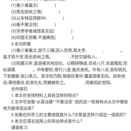
(1)衡少善属文( )
(2)而无骄尚之情( )
(3)公车特征拜郎中( )
(4)衡不慕当世( )
(5)京师学者咸怪其无征( )
(6)时国王骄奢,不遵典宪( )
3.名句积累
(1)衡少善属文,游于三辅,因入京师,观太学, , 。
虽才高于世,而无骄尚之情。 ,不好交接俗人。
(2)阳嘉元年,复造候风地动仪。以精铜铸成,员径八尺,合盖隆起,形
似酒尊, 。中有都柱,傍行八道,施关发机。外有八龙,首衔铜丸,
下有蟾蜍,张口承之。其牙机巧制,皆隐在尊中,覆盖周密无际。如有地
动,尊则振龙,机发吐丸,而蟾蜍衔之。 ,伺者因此觉知。
合作探究
1.本文在安排材料上具有怎样的特点?
2.文中写张衡“从容淡静”“不慕当世”,他的这一性格特点从文中哪些
地方能体现出来?
3.张衡在科学上的主要成就是什么?文章是怎样介绍这一成就的?
4.本文在语言运用上的突出特点是什么?
课堂练习