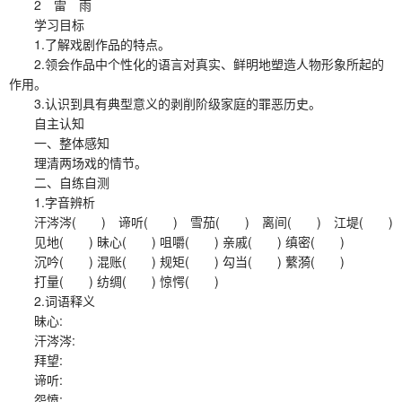
2 雷 雨
学习目标
1.了解戏剧作品的特点。
2.领会作品中个性化的语言对真实、鲜明地塑造人物形象所起的
作用。
3.认识到具有典型意义的剥削阶级家庭的罪恶历史。
自主认知
一、整体感知
理清两场戏的情节。
二、自练自测
1.字音辨析
汗涔涔( ) 谛听( ) 雪茄( ) 离间( ) 江堤( )
见地( ) 昧心( ) 咀嚼( ) 亲戚( ) 缜密( )
沉吟( ) 混账( ) 规矩( ) 勾当( ) 蘩漪( )
打量( ) 纺绸( ) 惊愕( )
2.词语释义
昧心:
汗涔涔:
拜望:
谛听:
怨愤: