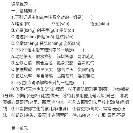
课堂练习
一、基础知识
1.下列词语中加点字注音全对的一组是( )
A.嗟怨(jiē) 罪愆(yǎn) 衔冤(xián)
B.亢旱(kànɡ) 刽子手(ɡuì) 提防(dī)
C.湛湛(zhàn) 阡陌(mò) 偃旗(yàn)
D.变徵(zhènɡ) 苌弘(chánɡ) 盗跖(zhí)
2.下列词语中没有错别字的一项是( )
A.动地惊天 顺水推船 错堪贤愚 两泪涟涟
B.左侧右偏 前合后揠 孤身只影 吞声忍气
C.怕硬欺软 啼啼哭哭 怨气冲天 负屈衔冤
D.苌弘化璧 望帝啼鹃 古陌荒阡 委实冤枉
3.下列加点词语解释全对的一组是( )
①怎不将天地也生(产生)埋怨 ②不提防遭刑宪(刑罚) ③你错勘
(分辨、判断)贤愚枉(徒然)做天 ④待我嘱咐他几句话咱(自己) ⑤我
窦娥向哥哥行(这里、那里)有句言 ⑥你去那受刑法尸骸上烈(烧)些纸
钱 ⑦只当把你亡化的孩儿荐(推荐) ⑧官吏每(每每、常常)无心正
法 ⑨断送(丧失、毁灭)出古陌荒阡 ⑩兀的(这,与“兀那”意同)不是
……
第一单元