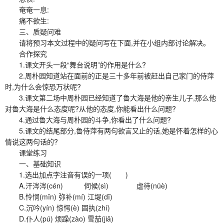
奄奄一息:
痛不欲生:
三、质疑问难
请将预习本文过程中的疑问写在下面,并在小组内部讨论解决。
合作探究
1.课文开头一段“舞台说明”的作用是什么?
2.周朴园知道站在面前的正是三十多年前被赶出自己家门的侍萍
时,为什么会惊恐万状呢?
3.课文第二场中周朴园已经知道了鲁大海是他的亲生儿子,那么他
对鲁大海是什么态度呢?从他的态度,你能看出什么问题?
4.通过鲁大海与周朴园的斗争,你看出了什么问题?
5.课文的结尾部分,鲁侍萍有两句欲言又止的话,她是怀着怎样的心
情说这两句话的?
课堂练习
一、基础知识
1.选出加点字注音有误的一项( )
A.汗涔涔(cén) 伺候(sì) 虐待(nüè)
B.怜悯(mǐn) 弥补(mí) 江堤(dī)
C.沉吟(yín) 惊愕(è) 固执(zhí)
D.仆人(pú) 烦躁(zào) 雪茄(jiā)