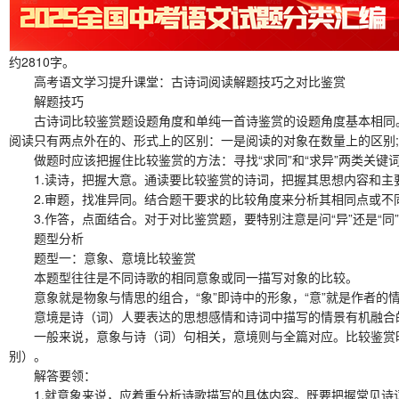
约2810字。
高考语文学习提升课堂：古诗词阅读解题技巧之对比鉴赏
解题技巧
古诗词比较鉴赏题设题角度和单纯一首诗鉴赏的设题角度基本相同。基
阅读只有两点外在的、形式上的区别：一是阅读的对象在数量上的区别;
做题时应该把握住比较鉴赏的方法：寻找“求同”和“求异”两类关键词，
1.读诗，把握大意。通读要比较鉴赏的诗词，把握其思想内容和主
2.审题，找准异同。结合题干要求的比较角度来分析其相同点或不
3.作答，点面结合。对于对比鉴赏题，要特别注意是问“异”还是“同
题型分析
题型一：意象、意境比较鉴赏
本题型往往是不同诗歌的相同意象或同一描写对象的比较。
意象就是物象与情思的组合，“象”即诗中的形象，“意”就是作者的
意境是诗（词）人要表达的思想感情和诗词中描写的情景有机融合的
一般来说，意象与诗（词）句相关，意境则与全篇对应。比较鉴赏时要
别）。
解答要领：
1.就意象来说，应着重分析诗歌描写的具体内容。既要把握常见诗