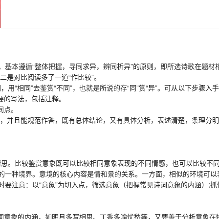
本遵循“整体把握，寻同求异，辨同析异”的原则，即所选诗歌在题材
二是对比阅读多了一道“作比较”。
用“相同”去鉴赏“不同”，也就是所说的存“同”赏“异”。可从以下步骤入
要的写法，包括注释。
同点。
”，并且能规范作答，既有总体结论，又有具体分析，表述清楚，条理分
情思。比较鉴赏意象既可以比较相同意象表现的不同情感，也可以比较不
一种境界。意境的核心内容是情和景的关系。一方面，相似的环境可以表
注意：以“意象”为切入点，筛选意象（把握常见诗词意象的内涵）;抓
词意象的内涵，如明月多写相思、丁香多喻忧愁等，又要善于分析意象在