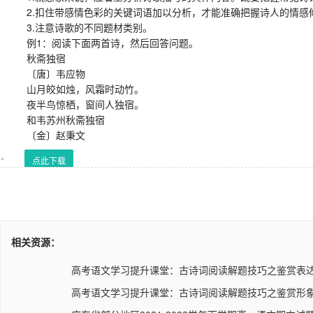
2.扣住带感情色彩的关键词语加以分析，才能准确把握诗人的情感
3.注意诗歌的不同题材类别。
例1：阅读下面两首诗，然后回答问题。
秋斋独宿
〔唐〕韦应物
山月皎如烛，风霜时动竹。
夜半鸟惊栖，窗间人独宿。
和韦苏州秋斋独宿
〔金〕赵秉文
点此下载
相关资源：
高考语文学习提升课堂：古诗词阅读解题技巧之鉴赏表达技
高考语文学习提升课堂：古诗词阅读解题技巧之鉴赏形象