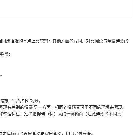
相同或相近的基点上比较辨别其他方面的异同。对比阅读与单篇诗歌的
手鉴赏：
明。
同意象呈现的相近场景。
现有差别的情感;另一方面，相同的情感又可用不同的环境来表现。
修饰性词语，准确把握诗（词）人的情感倾向（注意诗歌的不同类
特定语境中的表层含义与深层含义，切忌以偏概全。