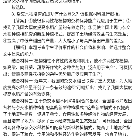
是杂交水稻不同熟期组合出现引起的结果。
故选D。
3. 杂交水稻培育的成功有什么意义？请根据材料进行概括。
【答案】①使很多两性花植物的杂种优势能广泛应用于生产；②
找到了我国大幅度提高水稻产量的有效途径；③促使全国出现与杂交
水稻种植相配套的新型种植模式，提高了土地经济效益与生态效益；
④提高了中低产稻田的产量，大大缩小了与高产稻田产量的差距。
【解析】本题考查学生评价事件的社会价值和影响、筛选并整合
文中信息的能力。
结合材料一“植物雄性不育性的发现和利用，使不少两性花植物，
如高粱、向日葵、甜菜等作物的杂种优势能广泛应用于生产”，可概括
出：使很多两性花植物的杂种优势能广泛应用于生产；
结合材料一“近年来，我国的杂交水稻已取得了重大突破，为大幅
度提高水稻产量开创了一条有效的途径”可概括出：找到了我国大幅度
提高水稻产量的有效途径；
结合材料三“由于杂交水稻不同熟期组合的出现，全国各地涌现出
各种与杂交水稻种植相配套的新型种植模式”“这些新型模式不仅提高
了土地复种指数，促进了粮食、食用油和多种经济作物的经营发展，
而且培育了地力，提高了土地经济效益与生态效益”，可概括出：全国
出现各种与杂交水稻种植相配套的新型种植模式，提高了土地复种指
数，促进了粮食、食用油和多种经济作物的经营发展，培育了地力，