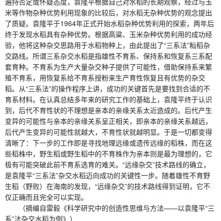
遍持否定或怀疑态度，袁隆平根据自己对水稻的长期观察，经过与玉
米等作物杂种优势利用现象的比较后，对水稻无杂种优势的观念提出
了质疑。袁隆平于1964年正式开始水稻杂种优势利用的探索，两年后
终于发现水稻具有杂种优势。根据高粱、玉米杂种优势利用的成功经
验，他将这种杂交思路用于水稻物种上，由此提出了“三系法”籼稻杂
交路线。所谓三系杂交水稻是指雄性不育系、保持系和恢复系三系配
套育种。不育系为生产大量杂交种子提供了可能性，借助保持系来繁
殖不育系，用恢复系给不育系授粉来生产育性恢复且有优势的杂交
稻。从“三系法”的操作程序上讲，成功的关键首先是要找到合适的不
育系材料。在认真总结多年来的研究工作的基础上，袁隆平终于认识
到，后代不育性状的不理想是亲本的亲缘关系太近造成的。后代产生
变异的可能性与亲本的亲缘关系呈正相关，即亲本的亲缘关系越远，
后代产生变异的可能性就越大，不育性状就越明显。于是一切都变得
清晰了：下一步的工作即是寻找地理远缘或遗传远缘的稻株，而在这
些稻株中，野生稻或野生稻中的不育株作为亲本则是最为理想的，它
极有可能突破此前不育系选育的难关。“远缘杂交”技术路线的确立，
是袁隆平“三系法”杂交水稻迈向成功的关键性一步。随着雄性不育野
生稻（野败）在海南的发现，“远缘杂交”的技术路线得到证明，它不
仅正确而且完全可以实现。
（摘编自雷毅《科学研究中的创造性思维与方法——以袁隆平“三
系”法杂交水稻为例》）