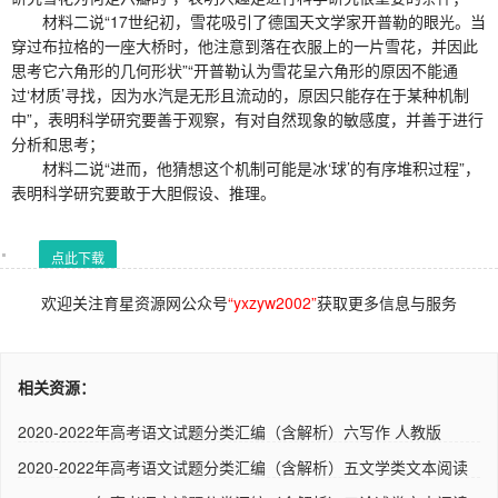
材料二说“17世纪初，雪花吸引了德国天文学家开普勒的眼光。当
穿过布拉格的一座大桥时，他注意到落在衣服上的一片雪花，并因此
思考它六角形的几何形状”“开普勒认为雪花呈六角形的原因不能通
过‘材质’寻找，因为水汽是无形且流动的，原因只能存在于某种机制
中”，表明科学研究要善于观察，有对自然现象的敏感度，并善于进行
分析和思考；
材料二说“进而，他猜想这个机制可能是冰‘球’的有序堆积过程”，
表明科学研究要敢于大胆假设、推理。
点此下载
欢迎关注育星资源网公众号
“yxzyw2002”
获取更多信息与服务
相关资源：
2020-2022年高考语文试题分类汇编（含解析）六写作 人教版
2020-2022年高考语文试题分类汇编（含解析）五文学类文本阅读
人..