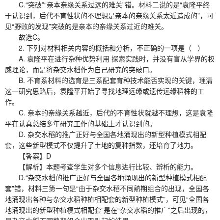
C.“突破”“亲本亲缘关系过远的难关”错。材料二说的是“袁隆平终
于认识到，后代不育性状的不理想是亲本的亲缘关系太近造成的”，可
见“野败的发现”突破的是亲本的亲缘关系过近的难关。
故选C。
2. 下列对材料相关内容的概括和分析，不正确的一项是（ ）
A. 袁隆平在进行杂种优势利用 探索实践时，并没有盲从学界的权
威理论，而是将杂交水稻作为自己研究的突破口。
B. 不育系材料的选育是三系配套育种技术能否实现的关键，理清
这一研究思路后，袁隆平开始了寻找地理远缘或遗传远缘稻株的工
作。
C. 亲本的亲缘关系越近，后代的不育性状就越不理想，这是袁隆
平在认真总结多年研究工作的基础上才认识到的。
D. 杂交水稻的推广正好与全国各地涌现出的新型种植模式相配
套，这些新型模式不仅提升了土地的复种指数，还培育了地力。
【答案】D
【解析】本题考查学生对多个信息进行比较、辨析的能力。
D.“杂交水稻的推广正好与全国各地涌现出的新型种植模式相配
套”错，材料三第一句是“由于杂交水稻不同熟期组合的出现，全国各
地涌现出各种与杂交水稻种植相配套的新型种植模式”，可见“全国各
地涌现出的新型种植模式相配套”是在“杂交水稻的推广”之后出现的，