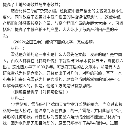
提高了土地经济效益与生态效益；
结合材料三“推广杂交水稻，还促使中低产稻田的面貌发生根本性
变化，同时改变了农民对中低产稻田的种植评估观念”“……这使中低
产稻田能够获得较高的产量，与高产稻田产量的差距大大缩小”，可概
括出：提高了中低产稻田的产量，大大缩小了与高产稻田产量的差
距。
（2022•全国乙卷）阅读下面的文字，完成各题。
材料一：
雪花是六瓣的这一事实是什么人最先在文献上发表的呢？是中国
人。西汉人韩婴在《韩诗外传》中就指出“凡草木花多五出，雪花独六
出”。这比西方早了1000多年。可是在其后的古文献中，却没有人去
研究雪花为何是六瓣的。开普勒出于对几何、对称的兴趣，写了一本
小书专门来研究雪花为何是六瓣的，尽管他当时所掌握的知识是不足
以解释其成因的，但是，他这个方向是很有意思的。
（摘编自杨振宁《对称与物理》）
材料二：
17世纪初，雪花吸引了德国天文学家开普勒的眼光。当穿过布拉
格的一座大桥时，他注意到落在衣服上的一片雪花，并因此思考它六
角形的几何形状。开普勒认为雪花呈六角形的原因不能通过“材质”寻
找，因为水汽是无形且流动的，原因只能存在于某种机制中。进而，