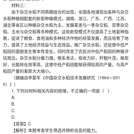
材料三：
由于杂交水稻不同熟期组合的出现，全国各地涌现出各种与杂交
水稻种植相配套的新型种植模式。湖南、浙江、广东、广西、江苏、
湖北等省区以种植杂交水稻为主，发展麦类与一季杂交稻、双季杂交
稻、玉米与杂交稻等多种模式。这些新型模式不仅提高了土地复种指
数，促进了粮食、食用油和多种经济作物的经营发展，而且培育了地
力，提高了土地经济效益与生态效益。推广杂交水稻，还促使中低产
稻田的面貌发生根本性变化，同时改变了农民对中低产稻田的种植评
估观念。杂交水稻分蘖力强，根系发达，吸收力好，秆粗叶茂，株型
好，光能转化效率高，这使中低产稻田能够获得较高的产量，与高产
稻田产量的差距大大缩小。
（摘编自李晏军《中国杂交水稻技术发展研究（1964～201
0）》）
1. 下列对材料相关内容的梳理，不正确的一项是（ ）
A.
B.
C.
D.
【答案】C
【解析】本题考查学生筛选并辨析信息的能力。