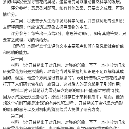
多的科学家去探寻雪花的奥秘，这些研究可以推动自然科学的发展。
评分参考：意思答对即可。如有其他答案，只要言之成理，可酌
情给分。
第二问：①要善于从生活中发现科学问题，并尝试利用专业知识
去解释问题；②应该透过现象去探寻事物的本质。
评分参考：每答出一点给2分。意思答对即可。如有其他答案，只
要言之成理，可酌情给分。
【解析】本题考查学生评价文本主要观点和倾向及凭借社会价值
和影响的能力。
第一问：
材料一说“开普勒出于对几何、对称的兴趣，写了一本小书专门来
研究雪花为何是六瓣的，尽管他当时所掌握的知识是不足以解释其成
因的，但是，他这个方向是很有意思的”，表明开普勒关于雪花的思考
打开了人们研究雪花的一扇窗口，这对后人的研究起到了引领作用；
材料二说“开普勒认为雪花呈六角形的原因不能通过‘材质’寻找，
因为水汽是无形且流动的，原因只能存在于某种机制中。进而，他猜
想这个机制可能是冰‘球’的有序堆积过程”，开普勒关于雪花呈六角形
的原因的思考以及对机制的猜测给后人提供了研究方向。
第二问：
材料一说“开普勒出于对几何、对称的兴趣，写了一本小书专门来
研究雪花为何是六瓣的”，表明兴趣是进行科学研究很重要的条件；