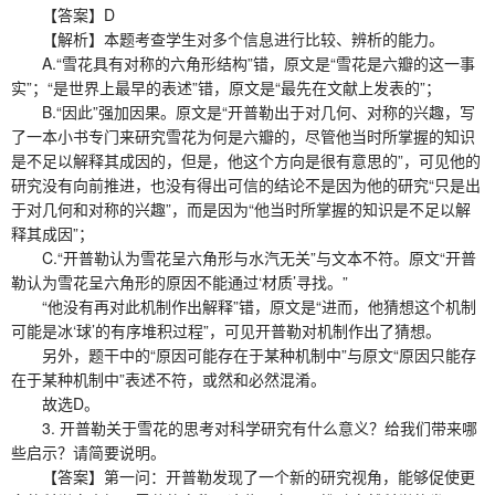
【答案】D
【解析】本题考查学生对多个信息进行比较、辨析的能力。
A.“雪花具有对称的六角形结构”错，原文是“雪花是六瓣的这一事
实”；“是世界上最早的表述”错，原文是“最先在文献上发表的”；
B.“因此”强加因果。原文是“开普勒出于对几何、对称的兴趣，写
了一本小书专门来研究雪花为何是六瓣的，尽管他当时所掌握的知识
是不足以解释其成因的，但是，他这个方向是很有意思的”，可见他的
研究没有向前推进，也没有得出可信的结论不是因为他的研究“只是出
于对几何和对称的兴趣”，而是因为“他当时所掌握的知识是不足以解
释其成因”；
C.“开普勒认为雪花呈六角形与水汽无关”与文本不符。原文“开普
勒认为雪花呈六角形的原因不能通过‘材质’寻找。”
“他没有再对此机制作出解释”错，原文是“进而，他猜想这个机制
可能是冰‘球’的有序堆积过程”，可见开普勒对机制作出了猜想。
另外，题干中的“原因可能存在于某种机制中”与原文“原因只能存
在于某种机制中”表述不符，或然和必然混淆。
故选D。
3. 开普勒关于雪花的思考对科学研究有什么意义？给我们带来哪
些启示？请简要说明。
【答案】第一问：开普勒发现了一个新的研究视角，能够促使更