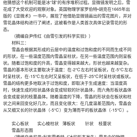
他猜想这个机制可能是冰“球”的有序堆积过程。显微镜发明之后，雪
花成了大受欢迎的观察对象。英国物理学家罗伯特•胡克在1665年出
版的《显微术》一书中，展现了他借助显微镜画出的雪花图片，并对
雪花晶体结构进行了阐述，这被看作是人类首次具体记录雪花的形
态。
（摘编自尹传红《由雪引发的科学实验》）
材料三：
雪晶会根据其形成的云层中的温度和过饱和度的不同而生成不同
的形状，在一些温度范围内雪晶呈柱状，在另一些温度范围内则呈板
状。随着过饱和度的升高，雪晶变得越来越大，形状也越来越复杂。
雪晶的基本形状主要取决于温度：在-2℃左右时呈板状，在-5℃左右
时呈柱状，在-15℃左右时又呈板状，在低于-25℃时呈柱状或板状。
雪晶的结构更多地取决于过饱和度，即取决于生成速度：当湿度高
时，快速生成的柱状晶体会变成轻软的针状晶体，而六角形板状晶体
会变成星状的枝蔓晶体。随着温度的下降，雪晶的形状会在板状和柱
状之间来回变化好几次，而且变化很大：在几度温差范围内，雪晶会
从又细又长的针状晶体（-5℃）变为薄而平的板状晶体（-15℃）。
实心板状 实心棱柱状 薄板状 针状 枝蔓状
雪晶形态图
（摘编自肯尼思•利布雷希特《冰的形态发生：雪晶中的物理