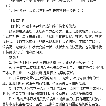
学》）
1. 下列图解，最符合材料三相关内容的一项是（ ）
【答案】B
【解析】本题考查学生筛选并辨析信息的能力。
这道题要从温度与速度两个方面考虑，温度与形状相关，而速度
与结构相关。温度由高到低，形状的变化是板状、柱状、板状、柱状
或板状。所以在温度线上只能出现板状柱状的描述。在饱和度以上，
湿度高，速度快，柱状会变成针状，板状会变成枝蔓状。也就是针状
和枝蔓状只与过饱和度相关。
故选B
2. 下列对材料相关内容的概括和分析，正确的一项是（ ）
A. 关于雪花具有对称的六角形结构这一事实，《韩诗外传》中“凡
草木花多五出，雪花独六出”是世界上最早的表述。
B. 开普勒思考雪花是六瓣的原因，只是出于对几何和对称的兴
趣，因此他的研究没有向前推进，也没有得出可信的结论。
C. 开普勒认为雪花呈六角形与水汽无关，原因可能存在于某种机
制中，但是受到当时的知识限制，他没有再对此机制作出解释。
D. 雪晶的具体形状是受到温度和过饱和度的共同作用而形成的，
其基本形状主要取决于温度，过饱和度则会影响雪晶结构的复杂性。