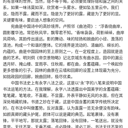
的有意味的世界。当然，隐不等于晦，必须要处理好隐和露之间的关
系，如果一味讳莫如深，欣赏者一头雾水，便如坠五里云中。我们
说，隐而不露，藏而不显。隐是为了更好的露，藏是为了更好的显。
关键要有味，要启迪人想象的空间。
宛曲是中国诗中的高妙境界。卢照邻《曲池荷》：“浮香绕曲岸，
圆影覆华池。常恐秋风早，飘零君不知。”香味袅袅，荷影绰绰，曲岸
风荷响，其韵传出遥远。影的舞动、味的轻扬和婉曲的小径、澹荡的
清池，构成一个和谐的整体。它的境界是流动的、清幽的、绵长的、
内蕴的。曲是中国园林的至上原则之一，在一定程度上，造园就是造
曲的艺术。明刘侗《帝京景物略》记北京城东有曲水园，园中的漏云
透月轩、掩山楼、宜雨亭、住秋阁，都在曲，含蓄蕴藉，一个唤起你
更多想象的引子。园林的曲景在云墙和回廊的设置上体现最为充分，
如拙政园的回廊，婉曲回转，极尽优柔。
中国书法史上有永字八法之说，这是以“永”字的八笔来说明中国
书法运笔的方法。在我理解，永字八法透露出中国美学的含蓄蕴藉：
笔笔藏，笔笔收，不直截，不显露，外表平静如无风的水面，但在其
深处暗藏机锋。书道之妙在于藏，这是中国含蓄的美学传统所决定
的，在书法中叫做蓄势。反对直露，认为直露一览无余便没有韵味。
如颜真卿的藏头护尾，颜体可以说是藏的典范。起笔裹锋，没有裹
锋，平平地写，那就太露；落笔回锋，没有回锋，一笔送出，就没有
意思。无往不复，无垂不缩，点必隐锋，波必三折。书法无往不复的