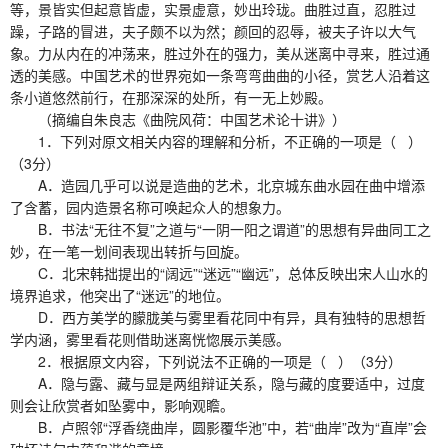
等，景皆实但起意皆虚，实景虚意，妙出玲珑。曲胜过直，忍胜过
躁，子路的冒进，夫子颇不以为然；颜回的忍辱，被夫子许以大气
象。力从内在的冲荡来，胜过外在的强力，美从迷离中寻来，胜过通
透的美感。中国艺术的世界宛如一条弯弯曲曲的小径，赏艺人沿着这
条小道悠然前行，在那深深的处所，有一无上妙殿。
（摘编自朱良志《曲院风荷：中国艺术论十讲》）
1．下列对原文相关内容的理解和分析，不正确的一项是（ ）
（3分）
A．造园几乎可以说是造曲的艺术，北京城东曲水园在曲中增添
了含蓄，园内造景名称可唤起众人的想象力。
B．书法“无往不复”之道与“一阴一阳之谓道”的思想有异曲同工之
妙，在一笔一划间表现出转折与回旋。
C．北宋韩拙提出的“阔远”“迷远”“幽远”，总体反映出宋人山水的
境界追求，他突出了“迷远”的地位。
D．西方美学的朦胧美与雾里看花同中有异，具有独特的思想哲
学内涵，雾里看花则借助迷离恍惚展示美感。
2．根据原文内容，下列说法不正确的一项是（ ）（3分）
A．隐与露、藏与显是两组辩证关系，隐与藏的度要适中，过度
则会让欣赏者如坠雾中，影响观瞻。
B．卢照邻“浮香绕曲岸，圆影覆华池”中，若“曲岸”改为“直岸”会