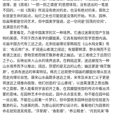
道理，是《周易》“一阴一阳之谓道”的思想体现，没有送出的一笔是
不回的，一如《周易》所说没有绝对的去，也没有绝对的来，衰败之
处就是生命的起点，灿烂之处也可能就是没落的开始。书法、园林、
绘画等都是空间艺术，但中国美学强调，这一空间是“回荡的空间”，
充满音乐的节奏。
雾里看花，乃是中国美学的又一种境界。它通过迷离忧惚产生独
特的美感，不同于西方美学的朦胧美，它具有独特的哲学思想内涵。
论画中国古代有三远之说，北宋绘画理论家韩拙在《山水纯全集》有
言：“有近岸广水、旷阔遥山者谓之阔远；有烟雾瞑漠、野水隔而不见
者谓之迷远；景物至绝而微茫飘渺者谓之幽远。”此三者统之于远而归
之于心，反映出宋人山水的境界追求。在韩拙这里，迷远被视为一种
山水境界而予以推出；阔远，弥望的是无边的山色；幽远更是“微茫飘
渺”，也具有迷远的审美特征。韩氏三远观使中国画的朦胧处理从技法
而走向理论自觉。唐宋山水画颇多迷远之境，米芾及米友仁父子更是
将迷远之境推向极致，他们创造的“云山墨戏”，以迷离漫漶之景出胸
中之盘郁，使人能看到宇宙初开之象，在其朦胧恍惚的传达中看出鸿
蒙的意味。在园林艺术中亦如此，园中点点皆实景，你不能在园中起
一丝云烟，不能在山前着一片梦幻，但中国很多园林创造恰恰就是为
飘渺的云，为迷离的雨，为那山前的梦幻设计的，看看他们为园景的
命名就知道其用意。“浮翠阁”、“香影廊”、“养云精舍”、“月到风来”等