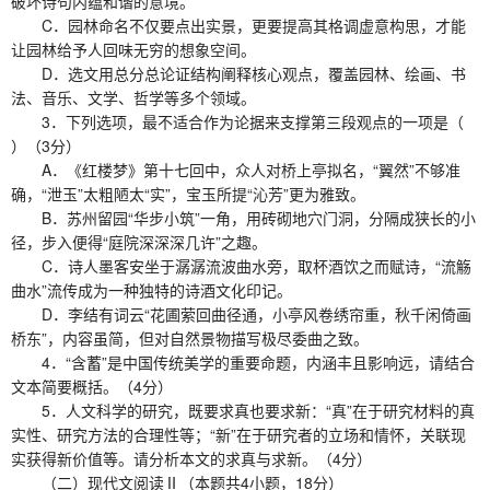
破坏诗句内蕴和谐的意境。
C．园林命名不仅要点出实景，更要提高其格调虚意构思，才能
让园林给予人回味无穷的想象空间。
D．选文用总分总论证结构阐释核心观点，覆盖园林、绘画、书
法、音乐、文学、哲学等多个领域。
3．下列选项，最不适合作为论据来支撑第三段观点的一项是（
）（3分）
A．《红楼梦》第十七回中，众人对桥上亭拟名，“翼然”不够准
确，“泄玉”太粗陋太“实”，宝玉所提“沁芳”更为雅致。
B．苏州留园“华步小筑”一角，用砖砌地穴门洞，分隔成狭长的小
径，步入便得“庭院深深深几许”之趣。
C．诗人墨客安坐于潺潺流波曲水旁，取杯酒饮之而赋诗，“流觞
曲水”流传成为一种独特的诗酒文化印记。
D．李结有词云“花圃萦回曲径通，小亭风卷绣帘重，秋千闲倚画
桥东”，内容虽简，但对自然景物描写极尽委曲之致。
4．“含蓄”是中国传统美学的重要命题，内涵丰且影响远，请结合
文本简要概括。（4分）
5．人文科学的研究，既要求真也要求新：“真”在于研究材料的真
实性、研究方法的合理性等；“新”在于研究者的立场和情怀，关联现
实获得新价值等。请分析本文的求真与求新。（4分）
（二）现代文阅读Ⅱ（本题共4小题，18分）