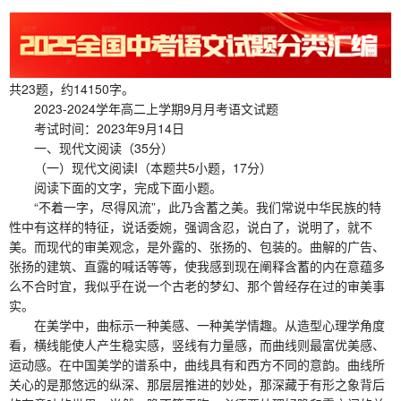
共23题，约14150字。
2023-2024学年高二上学期9月月考语文试题
考试时间：2023年9月14日
一、现代文阅读（35分）
（一）现代文阅读I（本题共5小题，17分）
阅读下面的文字，完成下面小题。
“不着一字，尽得风流”，此乃含蓄之美。我们常说中华民族的特
性中有这样的特征，说话委婉，强调含忍，说白了，说明了，就不
美。而现代的审美观念，是外露的、张扬的、包装的。曲解的广告、
张扬的建筑、直露的喊话等等，使我感到现在阐释含蓄的内在意蕴多
么不合时宜，我似乎在说一个古老的梦幻、那个曾经存在过的审美事
实。
在美学中，曲标示一种美感、一种美学情趣。从造型心理学角度
看，横线能使人产生稳实感，竖线有力量感，而曲线则最富优美感、
运动感。在中国美学的谱系中，曲线具有和西方不同的意韵。曲线所
关心的是那悠远的纵深、那层层推进的妙处，那深藏于有形之象背后