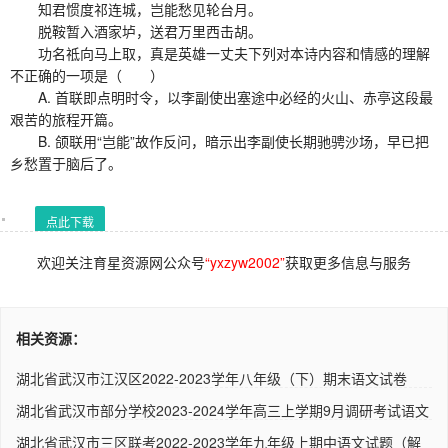
知君惯度祁连城，岂能愁见轮台月。
脱鞍暂入酒家垆，送君万里西击胡。
功名祗向马上取，真是英雄一丈夫下列对本诗内容和情感的理解
不正确的一项是（ ）
A. 首联即点明时令，以李副使出塞途中必经的火山、赤亭这段最
艰苦的旅程开篇。
B. 颌联用“岂能”故作反问，暗示出李副使长期驰骋沙场，早已把
乡愁置于脑后了。
点此下载
欢迎关注育星资源网公众号
“yxzyw2002”
获取更多信息与服务
相关资源：
湖北省武汉市江汉区2022-2023学年八年级（下）期末语文试卷
（解析..
湖北省武汉市部分学校2023-2024学年高三上学期9月调研考试语文
试..
湖北省武汉市三区联考2022-2023学年九年级上期中语文试题（解