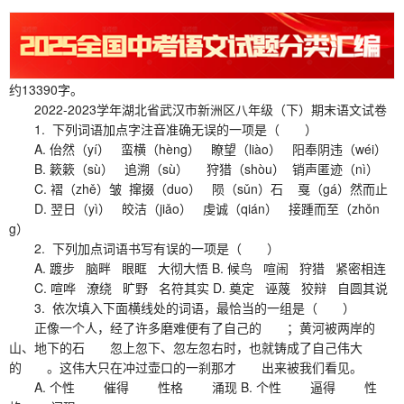
约13390字。
2022-2023学年湖北省武汉市新洲区八年级（下）期末语文试卷
1. 下列词语加点字注音准确无误的一项是（ ）
A. 佁然（yí） 蛮横（hèng） 瞭望（liào） 阳奉阴违（wéi）
B. 簌簌（sù） 追溯（sù） 狩猎（shòu） 销声匿迹（nì）
C. 褶（zhě）皱 撺掇（duo） 陨（sǔn）石 戛（gá）然而止
D. 翌日（yì） 皎洁（jiǎo） 虔诚（qián） 接踵而至（zhǒn
g）
2. 下列加点词语书写有误的一项是（ ）
A. 踱步 脑畔 眼眶 大彻大悟 B. 候鸟 喧闹 狩猎 紧密相连
C. 喧哗 潦绕 旷野 名符其实 D. 奠定 诬蔑 狡辩 自圆其说
3. 依次填入下面横线处的词语，最恰当的一组是（ ）
正像一个人，经了许多磨难便有了自己的 ；黄河被两岸的
山、地下的石 忽上忽下、忽左忽右时，也就铸成了自己伟大
的 。这伟大只在冲过壶口的一刹那才 出来被我们看见。
A. 个性 催得 性格 涌现 B. 个性 逼得 性