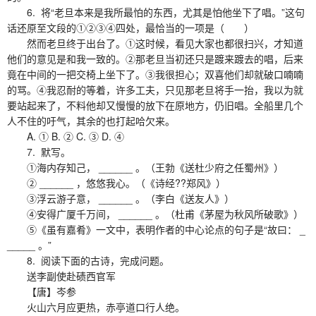
6. 将“老旦本来是我所最怕的东西，尤其是怕他坐下了唱。”这句
话还原至文段的①②③④四处，最恰当的一项是（ ）
然而老旦终于出台了。①这时候，看见大家也都很扫兴，才知道
他们的意见是和我一致的。②那老旦当初还只是踱来踱去的唱，后来
竟在中间的一把交椅上坐下了。③我很担心；双喜他们却就破口喃喃
的骂。④我忍耐的等着，许多工夫，只见那老旦将手一抬，我以为就
要站起来了，不料他却又慢慢的放下在原地方，仍旧唱。全船里几个
人不住的吁气，其余的也打起哈欠来。
A. ① B. ② C. ③ D. ④
7. 默写。
①海内存知己， ______ 。（王勃《送杜少府之任蜀州》）
② ______ ，悠悠我心。（《诗经??郑风》）
③浮云游子意， ______ 。（李白《送友人》）
④安得广厦千万间， ______ 。（杜甫《茅屋为秋风所破歌》）
⑤《虽有嘉肴》一文中，表明作者的中心论点的句子是“故曰： _
_____ 。”
8. 阅读下面的古诗，完成问题。
送李副使赴碛西官军
【唐】岑参
火山六月应更热，赤亭道口行人绝。