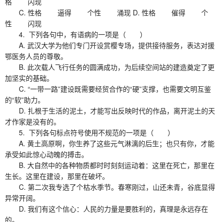
格 闪现
C. 性格 逼得 个性 涌现 D. 性格 催得 个
性 闪现
4. 下列各句中，有语病的一项是（ ）
A. 武汉大学为他们专门开设赏樱专场，提供接待服务，表达对援
鄂医务人员的尊敬。
B. 此次载人飞行任务的圆满成功，为后续空间站的建造奠定了更
加坚实的基础。
C. “一带一路”建设既需要经贸合作的“硬”支撑，也需要文明互鉴
的“软”助力。
D. 扎根于生活的泥土，才能写出反映时代的作品，离开泥土的天
才作家是没有的。
5. 下列各句标点符号使用不规范的一项是（ ）
A. 黄土高原啊，你生养了这些元气淋漓的后生；也只有你，才能
承受如此惊心动魄的搏击。
B. 大自然中的各种物质都时时刻刻运动着：这里在死亡，那里在
生长。这里在建设，那里在破坏。
C. 第二次我专选了个枯水季节。春寒刚过，山还未青，谷底显得
异常开阔。
D. 我们有这个信心：人民的力量是要胜利的，真理是永远存在
的。