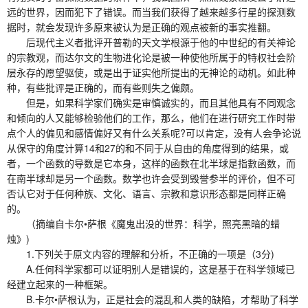
远的世界，因而犯下了错误。而当我们获得了越来越多行星的探测数
据时，就会发现许多原来被认为是正确的观点被新的事实推翻。
后现代主义者批评开普勒的天文学根源于他的中世纪的有关神论
的宗教观，而达尔文的生物进化论是被一种使他所属于的特权社会阶
层永存的愿望驱使，或是出于证实他所提出的无神论的动机。如此种
种，有些批评是正确的，而有些则失之偏颇。
但是，如果科学家们确实是审慎诚实的，而且其他具有不同观念
和倾向的人又能够检验他们的工作，那么，他们在进行研究工作时带
点个人的偏见和感情偏好又有什么关系呢?可以肯定，没有人会争论说
从保守的角度计算14和27的和不同于从自由的角度得到的结果，或
者，一个函数的导数是它本身，这样的函数在北半球是指數函数，而
在南半球却是另一个函数。数学也许会受到毁誉参半的评价，但不可
否认它对于任何种族、文化、语言、宗教和意识形态都是同样正确
的。
（摘编自卡尔•萨根《魔鬼出没的世界：科学，照亮黑暗的蜡
烛》)
1.下列关于原文内容的理解和分析，不正确的一项是（3分)
A.任何科学家都可以证明别人是错误的，这是基于在科学领域已
经建立起来的一种框架。
B.卡尔•萨根认为，正是社会的混乱和人类的缺陷，才帮助了科学