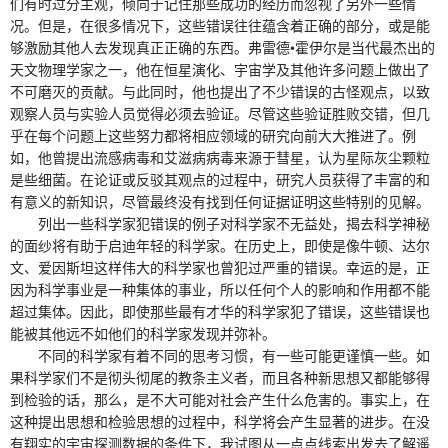
们有时过分主观，倾向于记住那些成功的经历而忽视了另外一些情
况。但是，在很多情况下，这些错误往往蕴含着正确的部分，或是能
够激励其他人去发现真正正确的东西。弗雷德•霍伊尔是当代最杰出的
天文物理学家之一，他在恒星演化、宇宙学及其他许多问题上做出了
不可磨灭的贡献。与此同时，他也提出了不少错误的古怪观点，以致
观察人员与实验人员觉得必须去验证。尽管这些验证胜败交错，但几
乎在每个问题上这些努力都将相应领域的研究向前大大推进了。例
如，他曾提出流感病毒和艾滋病病毒来源于彗星，认为星际灰尘颗粒
是些细菌。在论证或反驳其观点的过程中，研究人员获得了丰富的和
有意义的新知识，尽管最终没有找到任何证据证明这些特别的见解。
列出一些科学家犯错误的例子对科学家不无益处，揭去科学神秘
的面纱将有助于启迪年轻的科学家。在历史上，即使是像牛顿、达尔
文、爱因斯坦这样伟大的科学家也曾犯过严重的错误。幸运的是，正
因为科学事业是一种集体的事业，所以任何个人的影响和作用都不能
超过集体。因此，即使那些最有才华的科学家犯了错误，这些错误也
能被其他远不如他们的科学家发现并弥补。
不同的科学家有着不同的思考习惯，有一些可能更谨慎一些。如
果科学家们不是彻头彻尾的教条主义者，而且各种新思想又都能够得
到检验的话，那么，是不大可能对社会产生什么危害的。事实上，在
这种提出思想和检验思想的过程中，科学将会产生显著的进步。在没
有翔实的宇宙探测数据的条件下，我试图从一点点线索出发去了解遥