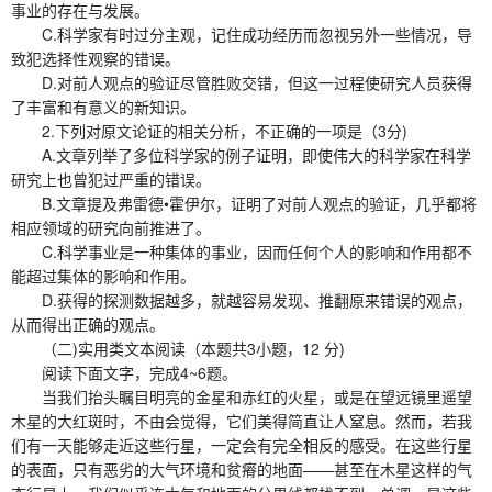
事业的存在与发展。
C.科学家有时过分主观，记住成功经历而忽视另外一些情况，导
致犯选择性观察的错误。
D.对前人观点的验证尽管胜败交错，但这一过程使研究人员获得
了丰富和有意义的新知识。
2.下列对原文论证的相关分析，不正确的一项是（3分)
A.文章列举了多位科学家的例子证明，即使伟大的科学家在科学
研究上也曾犯过严重的错误。
B.文章提及弗雷德•霍伊尔，证明了对前人观点的验证，几乎都将
相应领域的研究向前推进了。
C.科学事业是一种集体的事业，因而任何个人的影响和作用都不
能超过集体的影响和作用。
D.获得的探测数据越多，就越容易发现、推翻原来错误的观点，
从而得出正确的观点。
（二)实用类文本阅读（本题共3小题，12 分)
阅读下面文字，完成4~6题。
当我们抬头瞩目明亮的金星和赤红的火星，或是在望远镜里遥望
木星的大红斑时，不由会觉得，它们美得简直让人窒息。然而，若我
们有一天能够走近这些行星，一定会有完全相反的感受。在这些行星
的表面，只有恶劣的大气环境和贫瘠的地面——甚至在木星这样的气