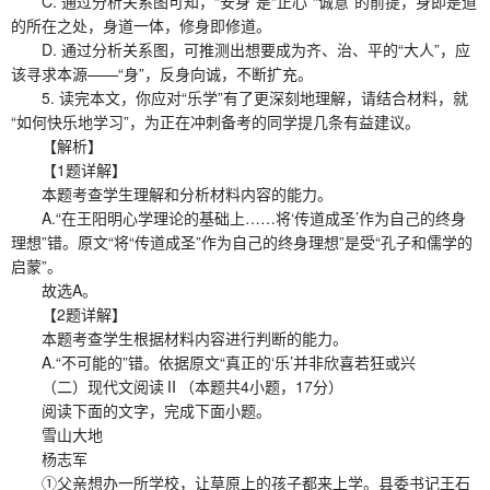
C. 通过分析关系图可知，“安身”是“正心”“诚意”的前提，身即是道
的所在之处，身道一体，修身即修道。
D. 通过分析关系图，可推测出想要成为齐、治、平的“大人”，应
该寻求本源——“身”，反身向诚，不断扩充。
5. 读完本文，你应对“乐学”有了更深刻地理解，请结合材料，就
“如何快乐地学习”，为正在冲刺备考的同学提几条有益建议。
【解析】
【1题详解】
本题考查学生理解和分析材料内容的能力。
A.“在王阳明心学理论的基础上……将‘传道成圣’作为自己的终身
理想”错。原文“将“传道成圣”作为自己的终身理想”是受“孔子和儒学的
启蒙”。
故选A。
【2题详解】
本题考查学生根据材料内容进行判断的能力。
A.“不可能的”错。依据原文“真正的‘乐’并非欣喜若狂或兴
（二）现代文阅读Ⅱ（本题共4小题，17分）
阅读下面的文字，完成下面小题。
雪山大地
杨志军
①父亲想办一所学校，让草原上的孩子都来上学。县委书记王石