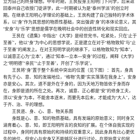
立为自己的终身理想。中年时期，王艮投身王阳明门下问学，后来返
回泰州自己收授门徒讲学，此一时期被认为是“泰州学派”的创立时
期。在继承王阳明心学理论的基础上，王艮构建了自己独特的学术体
系，以“身”作为其思想的物质性基础，突出强调“身”的本体论意义，其
“安身”与“乐学”思想是儒学在晚明社会中的创造性转化和现实回应。
王艮在《遗集》中指出“《大学》是经世完书，吃紧处，只在‘止于
至善’”，他以“身”为中心的思想学说，正是建立在对于“格物致知”与“止
于至善”的阐发上。在对王阳明学说的继承下，以格物致知为“知本”，
以诚意正心为“立本”，通过“知本—立本—安身”的过程，阐释《大学》
之“明明德”“亲民”“止于至善”，开创了“乐学说”。
王艮将“身”置于整个系统中突出的位置（见下图）：首先，身具
有先于心、意、知的发端地位，“格物”先要“实实落落在我身上”，安身
亦是安心。其次，道不是外在于身的，因为天地万物皆依于身而存
在，身即是道的所在之处。再次，诚意、正心都是“安”的修身工夫，
须以“安身”为本，不能舍本逐末，而要先本后末，才能成为“大人”，达
于齐、治、平的理想。
王艮道、身、心、意、物关系图
身既是心、意、知的物质基础，具有发端的原始意义；同时身又
涵育着心、意、知，即王阳明所言的良知的扩展。在个体自我实现的
过程中，身同时具有原始的和持续的双重意义，因此身具有比心更优
先的地位，但安心与安身又不能够区分进行讨论。在原始意义的层