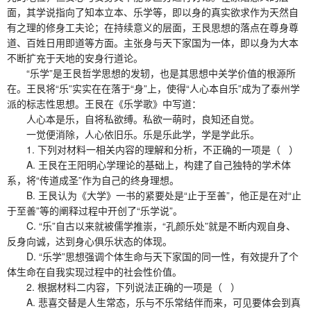
面，其学说指向了知本立本、乐学等，即以身的真实欲求作为天然自
有之理的修身工夫论；在持续意义的层面，王艮思想的落点在尊身尊
道、百姓日用即道等方面。主张身与天下家国为一体，即以身为大本
不断扩充于天地的安身行道论。
“乐学”是王艮哲学思想的发轫，也是其思想中关学价值的根源所
在。王艮将“乐”实实在在落于“身”上，使得“人心本自乐”成为了泰州学
派的标志性思想。王艮在《乐学歌》中写道：
人心本是乐，自将私欲缚。私欲一萌时，良知还自觉。
一觉便消除，人心依旧乐。乐是乐此学，学是学此乐。
1. 下列对材料一相关内容的理解和分析，不正确的一项是（ ）
A. 王艮在王阳明心学理论的基础上，构建了自己独特的学术体
系，将“传道成圣”作为自己的终身理想。
B. 王艮认为《大学》一书的紧要处是“止于至善”，他正是在对“止
于至善”等的阐释过程中开创了“乐学说”。
C. “乐”自古以来就被儒学推崇，“孔颜乐处”就是不断内观自身、
反身向诚，达到身心俱乐状态的体现。
D. “乐学”思想强调个体生命与天下家国的同一性，有效提升了个
体生命在自我实现过程中的社会性价值。
2. 根据材料二内容，下列说法正确的一项是（ ）
A. 悲喜交替是人生常态，乐与不乐常结伴而来，可见要体会到真