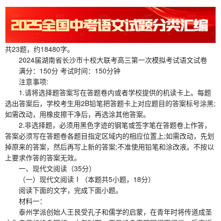
共23题，约18480字。
2024届湖南省长沙市十校大联考高三第一次模拟考试语文试卷
满分：150分 考试时间：150分钟
注意事项:
1.请将选择题答案写在答题卷内或者学校提供的机读卡上。每题
选出答案后，学校考生用2B铅笔把答题卡上对应题目的答案标号涂黑;
如需改动，用橡皮擦干净后，再选涂其他答案。
2.非选择题，必须用黑色字迹的钢笔或签字笔在答题卷上作答，
答案必须写在答题卷各题目指定区域内的相应位置上;如需改动，先划
掉原来的答案，然后再写上新的答案;不准使用铅笔和涂改液。不按以
上要求作答的答案无效。
一、现代文阅读（35分）
（一）现代文阅读Ⅰ（本题共5小题，18分）
阅读下面的文字，完成下面小题。
材料一：
泰州学派创始人王艮受孔子和儒学的启蒙，在青年时将传道成圣