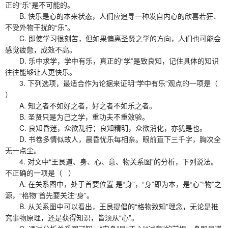
正的“乐”是不可能的。
B. 快乐是心的本来状态，人们应追寻一种发自内心的欣喜若狂、
不受外物干扰的“乐”。
C. 即使学习很刻苦，但如果偏离圣贤之学的方向，人们也可能会
感觉疲惫，成效不高。
D. 乐中求学，学中有乐，真正的“学”是致良知，记住具体的知识
往往能够让人更快乐。
3. 下列选项，最适合作为论据来证明“学中有乐”观点的一项是（
）
A. 知之者不如好之者，好之者不如乐之者。
B. 圣贤只是为己之学，重功夫不重效验。
C. 良知昏迷，众欲乱行；良知精明，众欲消化，亦犹是也。
D. 书卷多情似故人，晨昏忧乐每相亲。眼前直下三千字，胸次全
无一点尘。
4. 对文中“王艮道、身、心、意、物关系图”的分析，下列说法。
不正确的一项是（ ）
A. 在关系图中，处于首要位置 是“身”，“身”即为本，是“心”“物”之
源，“格物”首先要关注“身”。
B. 从关系图中可以看出，王艮提倡的“格物致知”理念，无论是推
究事物原理，还是获得知识，皆须从“心”。