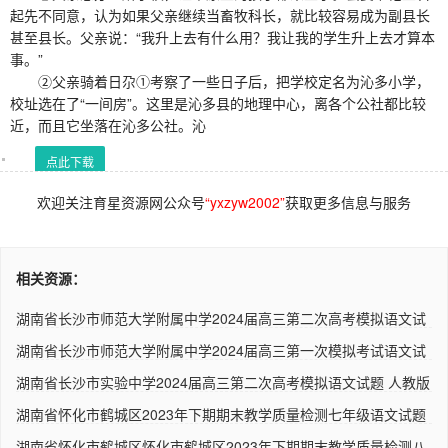
起先不同意，认为如果父亲继续当畜牧科长，就比较容易成为副县长
甚至县长。父亲说：“我升上去有什么用？我让我的学生升上去才算本
事。”
②父亲骑着日尕①考察了一些日子后，把学校定名为沁多小学，
校址选在了“一间房”。这里是沁多县的地理中心，离各个公社都比较
近，而且它坐落在沁多公社。沁
点此下载
欢迎关注育星资源网公众号
“yxzyw2002”
获取更多信息与服务
相关资源：
湖南省长沙市师范大学附属中学2024届高三第二次高考模拟语文试
题..
湖南省长沙市师范大学附属中学2024届高三第一次模拟考试语文试
题..
湖南省长沙市实验中学2024届高三第二次高考模拟语文试题 人教版
湖南省怀化市鹤城区2023年下期期末教学质量检测七年级语文试题
（..
湖南省怀化市鹤城区怀化市鹤城区2023年下期期末教学质量检测八