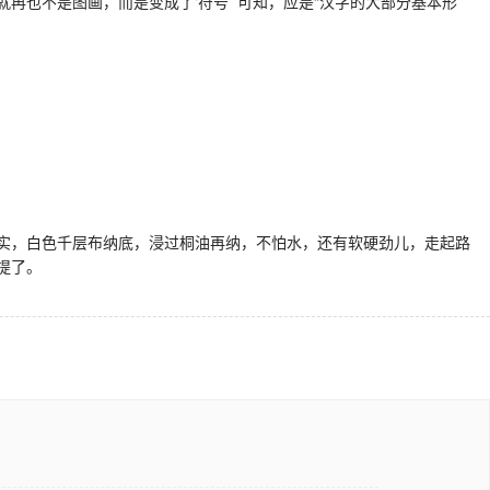
再也不是图画，而是变成了‘符号’”可知，应是“汉字的大部分基本形
实，白色千层布纳底，浸过桐油再纳，不怕水，还有软硬劲儿，走起路
提了。