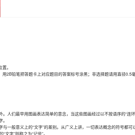
位置。
用2B铅笔把答题卡上对应题目的答案标号涂黑；非选择题请用直径0.5
人们最早用图画表达简单的意念，当这些图画经过以不按语序的“连环
字。
一般意义上的“文字”的差别。从广义上讲，一切表达概念的符号都可以
“文字”则称之为“记号”。