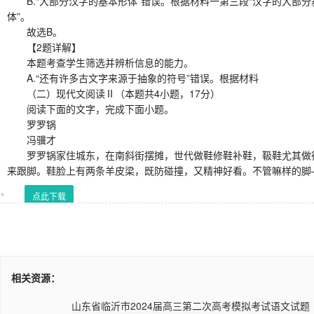
B.“大部分汉字的基本形体”错误。根据材料一第三段“汉字的大部分
体”。
故选B。
【2题详解】
本题考查学生筛选并辨析信息的能力。
A.“还有许多古文字来源于抽象的符号”错误。根据材料
（二）现代文阅读Ⅱ（本题共4小题，17分）
阅读下面的文字，完成下面小题。
罗罗锅
冯骥才
罗罗锅家住城东，在南斜街摆摊，世代做鞋修鞋补鞋，靸鞋尤其做得
来跟脚。鞋脸上有两条羊皮梁，既防碰撞，又精神好看。不管嘛样的脚
点此下载
相关资源：
山东省临沂市2024届高三第二次高考模拟考试语文试题（