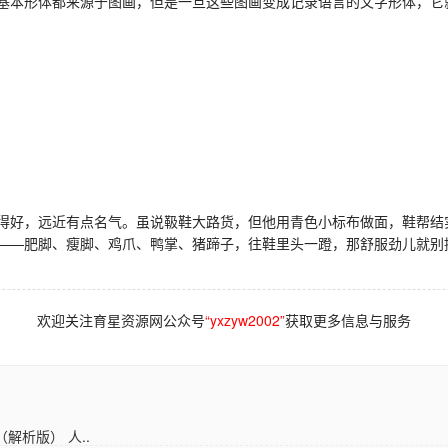
基本形体都来源于图画，但是一旦这些图画变成记录语言的文字形体，它就
好，远近有点名气。虽说靸鞋大路货，但他用青色小标布做面，鞋帮结
——肥脚、瘦脚、鸡爪、鸭掌、猪蹄子，往鞋里头一蹬，那舒服劲儿就别
欢迎关注育星资源网公众号
“yxzyw2002”
获取更多信息与服务
解析版） 人..