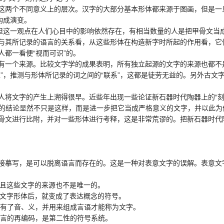
两个不同意义上的层次。汉字的大部分基本形体都来源于图画，但是一
构成演变。
这一观点在人们心目中的影响依然存在，有相当数量的人是把甲骨文当成
与其所记录的语言的关系看，从这些形体在构造新字时所起的作用看，它们
都一看便“视而可识”的。
一个来源。比较文字学的成果表明，所有独立起源的文字的来源也都不
”，推测与形体所记录的词之间的“联系”，这都是徒劳无益的。另外古文
文字的产生上溯得很早。近些年出现一些论证新石器时代陶器上的“刻划记
文章的结论显然不只是这样，而是进一步把它当成严格意义的文字，并以此
骨文进行比附，并对一些形体进行考释，这是非常荒谬的。把新石器时代陶
摹写，是可以脱离语言而存在的。这是一种对表意文字的误解。表意文
且这些文字的来源也不是唯一的。
文字形体后，就变成了表达概念的符号。
有了音、义，并用来组成言语才能称为文字。
言的再编码，是第二性的符号系统。