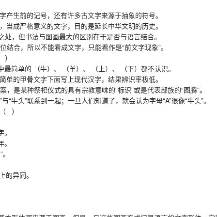
字产生前的记号，还有许多古文字来源于抽象的符号。
，当成严格意义的文字，目的是延长中华文明的历史。
同之处，但书法与图画最大的区别在于是否与语言结合。
位结合，所以不能看成文字，只能看作是“前文字现象”。
 ）
最简单的 （牛）、 （羊）、 （上）、 （下）都不认识。
简单的甲骨文字下面写上现代汉字，结果辨识率极低。
，是某种祭祀仪式的具有宗教意味的“标识”或是代表部族的“图腾”。
”与“牛头”联系到一起；一旦人们知道了，就会认为字母“A”很像“牛头”。
（ ）
字。
年。
”。
上的异同。