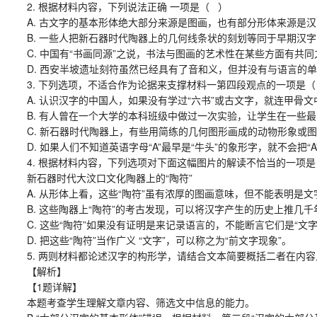
2. 根据材料内容，下列说法正确 一项是（ ）
A. 古文字的基本形体绝大部分来源是图画，也有部分形体来源是汉
B. 一些人把新石器时代陶器上的几何线条状的刻划等同于早期汉字
C. 中国有“书画同源”之说，书法与图画的艺术性在某些方面有共
D. 西安半坡遗址刻符虽然已经具有了音和义，但并没有与语言的单
3. 下列选项，不适合作为论据来支撑材料一第四段观点的一项是（
A. 认识汉字的中国人，如果没有学过“六书”或古文字，就连甲骨文中
B. 有人曾在一个大学的本科班级中做过一次实验，让学生在一些最
C. 新石器时代陶器上，有些用简练的几何图形画成的动物形象或图案
D. 如果人们不知道英语字母“A”最早是“牛头”的象形字，就不会把“A
4. 根据材料内容，下列选项对下面这幅图片的解读不恰当的一项是
新石器时代大汶口文化陶器上的“陶符”
A. 从形体上看，这些“陶符”虽有浓厚的图画意味，但不能表明是文
B. 这些陶器上“陶符”的考古发现，可以将汉字产生的历史上推几千
C. 这些“陶符”如果没有证明是来记录语言的，不能断言它们是“文字
D. 把这些“陶符”当作广义 “文字”，可以称之为“前文字现象”。
5. 两则材料都论述汉字的构形学，请结合文本简要概括二者在内容
【解析】
【1题详解】
本题考查学生理解文章内容、筛选文中信息的能力。