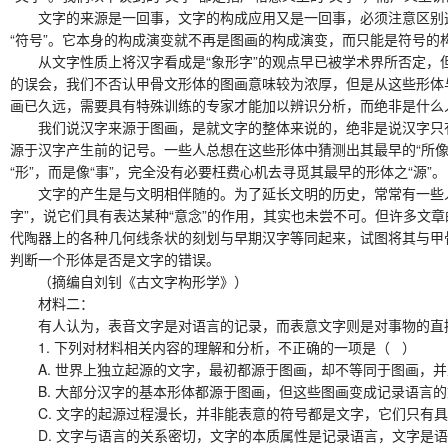
文字的来源是一回事，文字的构成应用又是一回事，必须注意区别这
“符号”。它本身的构成演变就不再是图画的构成演变，而只能是符号的
从文字性质上将汉字看成是“象形字”的观点早已被学术界所否定，但
的误会，我们不否认甲骨文形体的图画意味较为浓厚，但是从这些形体
画已久远，需要具有特殊训练的专家才能加以辨识分析，而绝非是什么人
我们说汉字来源于图画，是就文字的整体来说的，绝非是说汉字只有
源于汉字产生前的记号。一些人总想在这些形体中猜测出其最早的“所像
“形”，而是像“事”，完全没有必要枉费心机去寻觅其最早的形体之“源”。
文字的产生是与文明相伴随的。为了延长文明的历史，常常有一些人将
字”，说它们具有表达某种“意念”的作用，其实也未尝不可。但许多
代陶器上的各种几何线条状的刻划与早期汉字等同起来，试图将其与甲
判断一个形体是否是文字的错误。
（摘编自刘钊《古文字构形学》）
材料二：
有人认为，表音文字是对语言的记录，而表意文字则是对事物的直接
1. 下列对材料相关内容的理解和分析，不正确的一项是（ ）
A. 世界上独立起源的文字，最初都源于图画，却不等同于图画，并
B. 大部分汉字的基本形体都源于图画，但这些图画变成记录语言的
C. 文字的起源过程漫长，并非能表意的符号都是文字，它们只有具
D. 文字与语言的关系密切，文字的本质属性是记录语言，文字是语