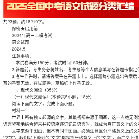
共23题，约18210字。
保密★启用前
2024年高三二模考试
语文试题
2024.5
注意事项：
1.本试卷满分150分，考试时间150分钟。
2.答题前，考生务必将姓名、考生号等个人信息填写在答题卡指定
3.考生作答时，请将答案答在答题卡上。选择题每小题选出答案后，
写的答案无效，在试题卷、草稿纸上作答无效。
一、现代文阅读（35分）
（一）现代文阅读I（本题共5小题，18分）
阅读下面的文字，完成下面小题。
材料一：
世界上所有独立起源的文字，其最初都来源于图画，这一点绝无例外。
语言紧密地结合起来并按语序逐词记录语言时，就成为真正意义上的文
文字来源于图画，但不等同于图画。必须注意区分严格意义上的文字与
“文字”。我们以下谈到的“文字”都是指严格意义上的“文字”，而广义上讲的