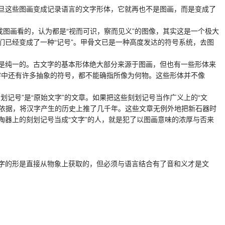
旦这些图画变成记录语言的文字形体，它就再也不是图画，而是变成了
图画看的，认为都是“视而可识，察而见义”的图像，其实这是一个极大
已经变成了一种“记号”。甲骨文已是一种高度发达的符号系统，去图
是纯一的。古文字的基本形体绝大部分来源于图画，但也有一些形体来
字中还有许多抽象的符号，都不能确指所像为何物。这些形体并不像
号”是“原始文字”的文章。如果把这些刻划记号当作广义上的“文
为依据，将汉字产生的历史上推了几千年。这些文章无例外地把新石器时
器上的刻划记号当成“文字”的人，就是犯了以图画意味的浓厚与否来
字的形是直接从物象上获取的，但必须与语言结合有了音和义才是文