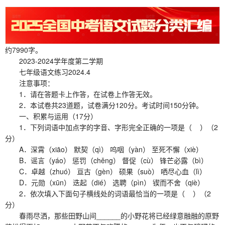
约7990字。
2023-2024学年度第二学期
七年级语文练习2024.4
注意事项：
1．请在答题卡上作答，在试卷上作答无效。
2．本试卷共23道题，试卷满分120分。考试时间150分钟。
一、积累与运用（17分）
1．下列词语中加点字的字音、字形完全正确的一项是（ ）（2
分）
A．深霄（xiāo） 默契（qì） 呜咽（yàn） 至死不懈（xiè）
B．谣言（yáo） 惩罚（chěng） 督促（cù） 锋芒必露（bì）
C．卓越（zhuó） 亘古（gèn） 硕果（suò） 哂尽心血（lì）
D．元勋（xūn） 迭起（dié） 选聘（pìn） 锲而不舍（qiè）
2．依次填入下面句子横线处的词语最恰当的一项是（ ）（2
分）
春雨尽洒，那些田野山间______的小野花将已经绿意融融的原野