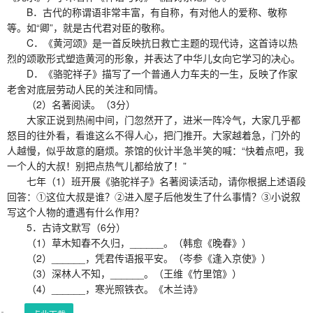
B．古代的称谓语非常丰富，有自称，有对他人的爱称、敬称
等。如“卿”，就是古代君对臣的敬称。
C．《黄河颂》是一首反映抗日救亡主题的现代诗，这首诗以热
烈的颂歌形式塑造黄河的形象，并表达了中华儿女向它学习的决心。
D．《骆驼祥子》描写了一个普通人力车夫的一生，反映了作家
老舍对底层劳动人民的关注和同情。
（2）名著阅读。（3分）
大家正说到热闹中间，门忽然开了，进米一阵冷气，大家几乎都
怒目的往外看，看谁这么不得人心，把门推开。大家越着急，门外的
人越慢，似乎故意的磨烦。茶馆的伙计半急半笑的喊：“快着点吧，我
一个人的大叔！别把点热气儿都给放了！”
七年（1）班开展《骆驼祥子》名著阅读活动，请你根据上述语段
回答：①这位大叔是谁？②进入屋子后他发生了什么事情？③小说叙
写这个人物的遭遇有什么作用？
5．古诗文默写（6分）
（1）草木知春不久归，______。（韩愈《晚春》）
（2）______，凭君传语报平安。（岑参《逢入京使》）
（3）深林人不知，______。（王维《竹里馆》）
（4）______，寒光照铁衣。《木兰诗》