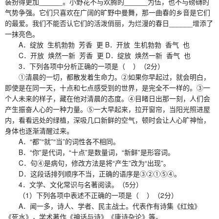
装扮得更加______。小野花不与欢腾的______为伍，也不与磅礴的
气势争强。它们只喜欢在广阔的旷野中曼舞，那一曲春的乡音是它们
的最爱。我们不能否认它们的活泼俏丽，为烂漫的春日______增添了
一抹亮色。
A．绽放 生机勃勃 芳香 更 B．开放 生机勃勃 香气 也
C．开放 焕然一新 芳香 更 D．绽放 焕然一新 香气 也
3．下列各项中分析正确的一项是（ ）（2分）
①清晨的一切，都散发着生命力。②如果你早起过，就会明白，
即使是在同一天，十点和七点感受到的世界，是完全不一样的。③一
个人未来的样子，藏在他对清晨的态度。④目睹日出那一刻，人们会
产生振奋人心的一种力量。⑤一大早起来，拉开窗帘，当阳光照进屋
内，看看远处的绿植，深吸几口新鲜的空气，顿时会让人心旷神怡，
身体也逐渐清醒过来。
A．“都”“就”“当”的词性各不相同。
B．“你”是代词，“十点”是数量词，“新鲜”是形容词。
C．句④是病句，修改方法是将“产生”改为“出现”。
D．这段话排列顺序不当，正确的语序是③②①⑤④。
4．文学、文化常识与名著阅读。（5分）
（1）下列各项中表述不正确的一项是（ ）（2分）
A．闻一多，诗人、学者、民主战士。代表作有诗集《红烛》
《死水》，学术著作《神话与诗》《唐诗杂论》等。