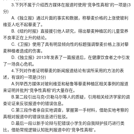
3.下列不属于介绍西方媒体在报道时使用“竞争性真相”的一项是(3
分)
A.《独立报》通过片面的事实和数据，称藜麦价格的上涨使玻利
维亚人吃不起藜麦了。
B.《纽约时报》直接援引他人研究，得出藜麦种植区的儿童营养
不良率正在上升的结论。
C.《卫报》使用了具有明显倾向性的标题强调黎麦价格上涨对藜
麦种植者造成的伤害。
D.《独立报》2013年发表了一篇报道后，在健康饮食者之中引发
了一场良心危机。
4.下列对作者证明藜麦的新闻报道结论有误所采用的方法的表
述，有误的一项是(3分)
A.列举西方媒体对玻利维亚和秘鲁等藜麦种植区相关事例的报道
来证明并批判“竞争性真相”的大量存在。
B.第二段引出马克•贝勒马尔等人的质疑，引用相关经济学家的调
查论证来反驳报道中的错误信息。
C.第三段作者亲自实地调查，掌握第一手材料，借助实地考察的
真相对报道中的错误信息进行批驳。
D.最后一段以新手论辩与犯错误小学生的自我辩护技巧进行类
比，借助常规逻辑认知批判报道中的“竞争性真相”。