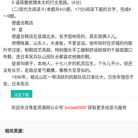
5.请简要梳理本文的行文思路。(6分)
(二)现代文阅读Ⅱ(本题共4小题，17分)阅读下面的文字，完成6
～9题。
德盛合鞋店
叶 星
德盛合鞋店在县城北关，名字挺响亮的，其实就俩人儿。
师傅姓龚，山东人，大身板，不爱说话。他年轻时在京城的内联
升学过徒，制鞋技艺高超，特别擅长手工缝制舒适耐穿的千层底圆口
布鞋，连日本宪兵队山田队长都喜欢他做的鞋。
徒弟叫顺子，本地人，十七八岁的机灵后生，个头儿不小，但还
没有长开，走路总爱弓着腰，像根大豆芽似的。
1936年，城北山区一带活跃的抗联队伍日渐壮大，日伪军惶恐不
安。日本宪兵
点此下载
欢迎关注育星资源网公众号
“yxzyw2002”
获取更多信息与服务
相关资源：