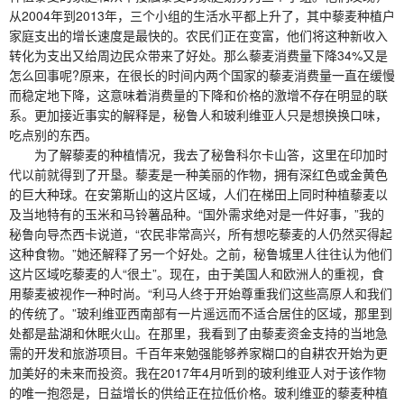
从2004年到2013年，三个小组的生活水平都上升了，其中藜麦种植户
家庭支出的增长速度是最快的。农民们正在变富，他们将这种新收入
转化为支出又给周边民众带来了好处。那么藜麦消费量下降34%又是
怎么回事呢?原来，在很长的时间内两个国家的藜麦消费量一直在缓慢
而稳定地下降，这意味着消费量的下降和价格的激增不存在明显的联
系。更加接近事实的解释是，秘鲁人和玻利维亚人只是想换换口味，
吃点别的东西。
为了解藜麦的种植情况，我去了秘鲁科尔卡山答，这里在印加时
代以前就得到了开垦。藜麦是一种美丽的作物，拥有深红色或金黄色
的巨大种球。在安第斯山的这片区域，人们在梯田上同时种植藜麦以
及当地特有的玉米和马铃薯品种。“国外需求绝对是一件好事，”我的
秘鲁向导杰西卡说道，“农民非常高兴，所有想吃藜麦的人仍然买得起
这种食物。”她还解释了另一个好处。之前，秘鲁城里人往往认为他们
这片区域吃藜麦的人“很土”。现在，由于美国人和欧洲人的重视，食
用藜麦被视作一种时尚。“利马人终于开始尊重我们这些高原人和我们
的传统了。”玻利维亚西南部有一片遥远而不适合居住的区域，那里到
处都是盐湖和休眠火山。在那里，我看到了由藜麦资金支持的当地急
需的开发和旅游项目。千百年来勉强能够养家糊口的自耕农开始为更
加美好的未来而投资。我在2017年4月听到的玻利维亚人对于该作物
的唯一抱怨是，日益增长的供给正在拉低价格。玻利维亚的藜麦种植