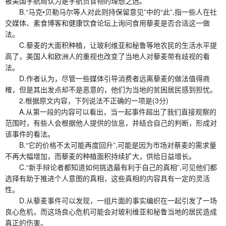
被美国宇航局认为是宇航员食物的理想之选。
B.“马克•贝勒马尔等人对此则持保留意见”中的“此”,指一些人在社
交媒体、素食博客和健康饮食论坛上询问食用藜麦是否合适这一做
法。
C.藜麦的大面积种植，让玻利维亚和秘鲁等地农民的生活水平提
高了，美国人和欧洲人的重视也改变了当地人对藜麦带有歧视的看
法。
D.作者认为，尽管一些媒体引导消费者远离藜麦的做法值得商
榷，但是其出发点却不是恶意的，他们为当地的贫困居民感到担忧。
2.根据原文内容，下列说法不正确的一项是(3分)
A.从第一段的内容可以看出，当一起事件超出了我们直接观察的
范围时，有些人会根据他人提供的信息，并结合自己的判断，形成对
该事件的看法。
B.“它的价格不太可能再度回升”,可能是因为市场对蔡麦的需求量
不再大幅增加，而藜麦的种植面积持续扩大，供给日益增长。
C.“新手辩论者都知道如何挑选最有利于自己的真相”,可见他们都
选择有助于推进个人意图的真相，这些真相的内容具有一定的灵活
性。
D.从藜麦事件可以发现，一组片面的事实编织在一起引发了一场
良心危机，而这场良心危机可能会对玻利维亚和秘鲁当地的居民造成
真正的伤害。