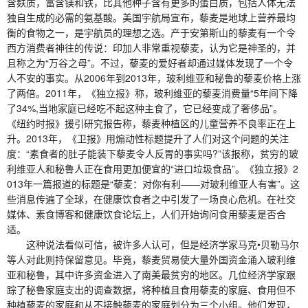
含麸质，富含镁和铁，比其他种子含有更多的蛋白质，包括人体无法
独自生成的必需的氨基酸。美国宇航局宣布，藜麦是地球上营养最均
衡的食物之一，是宇航员的理想之选。产于安第斯山的藜麦有一个令
西方消费者神往的传说：印加人非常重视藜麦，认为它是神圣的，并
且称之为“万谷之母”。不过，藜麦的爱好者却通过媒体发现了一个令
人不安的事实。从2006年到2013年，玻利维亚和秘鲁的藜麦价格上涨
了两倍。2011年，《独立报》称，玻利维亚的藜麦消费量“5年间下降
了34%,当地家庭已经吃不起这种主食了，它已经变成了奢侈品”。
《纽约时报》援引研究报告称，藜麦种植区的儿童营养不良率正在上
升。2013年，《卫报》用煽动性标题提升了人们对这个问题的关注
度：“素食者的肚子能装下藜麦令人反胃的事实吗?”该报称，贫穷的玻
利维亚人和秘鲁人正在食用更加便宜的“进口垃圾食品”。《独立报》2
013年一篇报道的标题是“藜麦：对你有利——对玻利维亚人有害”。这
些消息传遍了全球，在健康饮食者之中引发了一场良心危机。在社交
媒体、素食博客和健康饮食论坛上，人们开始询问食用藜麦是否合
适。
这种说法看似可信，被许多人认可，但是经济学家马克•贝勒马尔
等人对此则持保留意见。毕竟，藜麦贸易使大量外国资金涌入玻利维
亚和秘鲁，其中许多资金进入了南美最贫穷的地区。几位经济学家跟
踪了秘鲁家庭支出的调查数据，将种植且食用藜麦的家庭、食用但不
种植藜麦的家庭和从不接触藜麦的家庭划分为三个小组。他们发现，