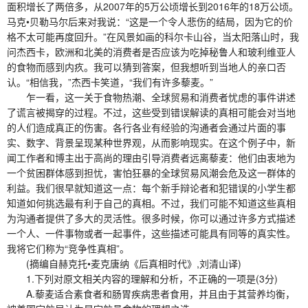
面积增长了两倍多，从2007年的5万公顷增长到2016年的18万公顷。
马克•贝勒马尔后来对我说：“这是一个令人悲伤的结局，因为它的价
格不太可能再度回升。”在风景如画的科尔卡山谷，当太阳落山时，我
问杰西卡，欧洲和北美的消费者是否应该为吃掉秘鲁人和玻利维亚人
的食物而感到内疚。我可以猜到答案，但我想听到当地人的亲口否
认。“相信我，”杰西卡笑道，“我们有许多藜麦。”
乍一看，这一关于食物热潮、全球贸易和消费者忧虑的事件讲述
了谎言被揭穿的过程。不过，这些受到错误解读的真相可能会对当地
的人们造成真正的伤害。各行各业有经验的沟通者会通过片面的事
实、数字、背景呈现某种世界观，从而影响现实。在这个例子中，新
闻工作者和博主出于高尚的理由引导消费者远离藜麦：他们由衷地为
一个贫困群体感到担忧，害怕狂暴的全球贸易风潮会危及这一群体的
利益。我们很早就知道这一点：每个新手辩论者和犯错误的小学生都
知道如何挑选最有利于自己的真相。不过，我们可能不知道这些真相
为沟通者提供了多大的灵活性。很多时候，你可以通过许多方式描述
一个人、一件事物或者一起事件，这些描述可能具有同等的真实性。
我将它们称为“竞争性真相”。
(摘编自赫克托•麦克唐纳《后真相时代》,刘清山译)
1.下列对原文相关内容的理解和分析，不正确的一项是(3分)
A.藜麦适合素食者和肠胃疾病患者食用，并且由于其营养均衡，