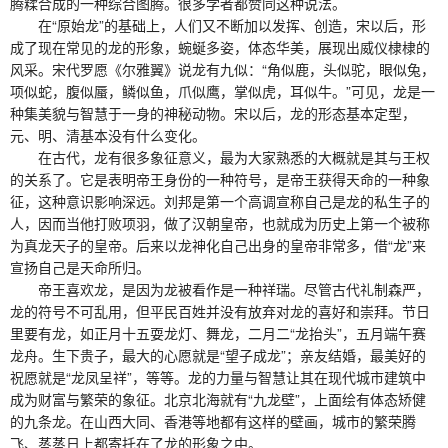
腾糅合成的一种综合图腾。很多学者都赞同这种说法。
在“原始龙”的基础上，人们又不断加以发挥、创造，宋以后，形
成了现在常见的龙的形象，蜿蜒多姿，体态华美，展现出威仪棣棣的
风采。宋代罗愿《尔雅翼》说龙有九似：“角似鹿，头似驼，眼似兔，
项似蛇，腹似蜃，鳞似鱼，爪似鹰，掌似虎，耳似牛。”可见，龙是一
种集美貌与智慧于一身的神秘动物。宋以后，龙的形态基本定型，
元、明、清基本没有什么变化。
在古代，龙有很多象征意义，最为大家熟悉的大概就是其与王权
的关系了。它是表明帝王身份的一种符号，是帝王获得天命的一种象
征，这种意识影响深远。刘邦是第一个高调宣称自己是龙的私生子的
人，因而当他打败项羽，做了汉朝皇帝，也就成为历史上第一个被称
为真龙天子的皇帝。后来以龙神化自己出身的皇帝非常多，借“龙”来
宣扬自己是天命所归。
帝王喜欢龙，是因为龙被看作是一种祥瑞。尽管古代礼制森严，
龙的符号不可乱用，但平民百姓并没有放弃对龙的喜好和崇拜。节日
里要有龙，如正月十五耍龙灯、舞龙，二月二“龙抬头”，五月端午赛
龙舟。生下贵子，最大的心愿就是“望子成龙”；亲友结婚，最美好的
祝愿就是“龙凤呈祥”，等等。龙的力量与智慧让其在现代城市建筑中
成为财富与繁荣的象征。北京北海就有“九龙壁”，上面绘有体态矫健
的九条龙。在山西大同、香港等地都有这样的壁画，城市的繁荣腾
飞、蒸蒸日上都寄托在了龙的形象之中。