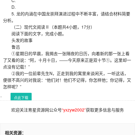
C.
D.
5. 龙的内涵在中国龙崇拜演进过程中不断丰富，请结合材料简要
分析。
（二）现代文阅读Ⅱ（本题共4小题，17分）
阅读下面的文字，完成小题。
头发的故事
鲁迅
①星期日的早晨，我揭去一张隔夜的日历，向着新的那一张上看
了又看的说：“阿，十月十日，——今天原来正是双十节①。这里却一
点没有记载！”
②我的一位前辈先生N，正走到我的寓里来谈闲天，一听这话，
便很不高兴的对我说：“他们对！他们不记得，你怎样他；你记得，又
怎样呢？”
点此下载
欢迎关注育星资源网公众号
“yxzyw2002”
获取更多信息与服务
相关资源：