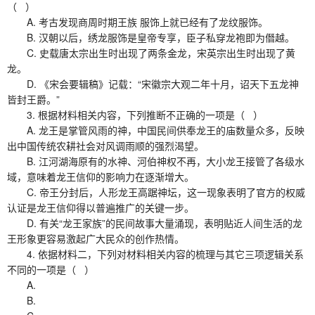
（ ）
A. 考古发现商周时期王族 服饰上就已经有了龙纹服饰。
B. 汉朝以后，绣龙服饰是皇帝专享，臣子私穿龙袍即为僭越。
C. 史载唐太宗出生时出现了两条金龙，宋英宗出生时出现了黄
龙。
D. 《宋会要辑稿》记载：“宋徽宗大观二年十月，诏天下五龙神
皆封王爵。”
3. 根据材料相关内容，下列推断不正确的一项是（ ）
A. 龙王是掌管风雨的神，中国民间供奉龙王的庙数量众多，反映
出中国传统农耕社会对风调雨顺的强烈渴望。
B. 江河湖海原有的水神、河伯神权不再，大小龙王接管了各级水
域，意味着龙王信仰的影响力在逐渐增大。
C. 帝王分封后，人形龙王高踞神坛，这一现象表明了官方的权威
认证是龙王信仰得以普遍推广的关键一步。
D. 有关“龙王家族”的民间故事大量涌现，表明贴近人间生活的龙
王形象更容易激起广大民众的创作热情。
4. 依据材料二，下列对材料相关内容的梳理与其它三项逻辑关系
不同的一项是（ ）
A.
B.