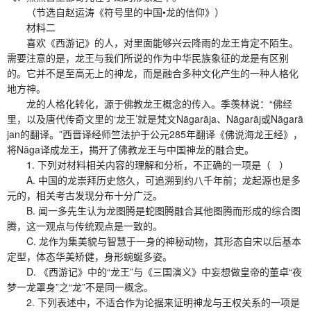
（节选自赵运涛《符号里的中国•龙的信仰》）
材料二
喜欢《西游记》的人，对里面能够兴云降雨的龙王肯定不陌生。
需要注意的是，龙王与我们所说的作为中华民族象征的龙是有区别
的。它并不是至高无上的神龙，而是融合多种文化产生的一种人格化
地方神。
龙的人格化转化，源于佛教龙王概念的传入。季羡林说：“佛经
里，以及唐代传奇文里的‘龙王’就是梵文Nāgarāja、Nāgarāj或Nāgarā
jan的翻译。”西晋译经师竺法护于公元285年翻译《佛说海龙王经》，
将Nāga译成龙王，揭开了佛教龙王与中国神龙的融合史。
1. 下列对材料相关内容的理解和分析，不正确的一项是（ ）
A. 中国的龙崇拜历史悠久，可追溯到约八千年前；龙起源也是多
元的，相关考古发现分布十分广泛。
B. 闻一多先生认为龙图腾是蛇图腾融合其他图腾而形成的综合图
腾，这一观点与传统观点是一致的。
C. 龙作为集美貌与智慧于一身的神秘动物，其形态自宋以后基本
定型，体态华美矫健，身形蜿蜒多姿。
D. 《西游记》中的“龙王”与《三国演义》中妄想做皇帝的董卓“夜
梦一龙罩身”之“龙”不是同一概念。
2. 下列表述中，不适合作为论据来证明神龙与王权关系的一项是