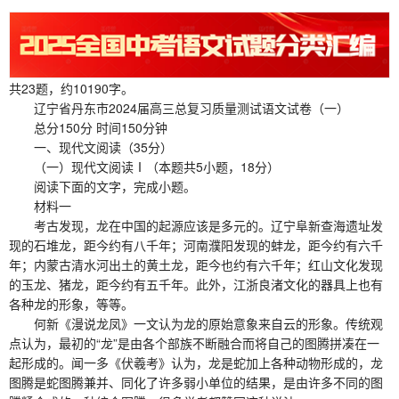
共23题，约10190字。
辽宁省丹东市2024届高三总复习质量测试语文试卷（一）
总分150分 时间150分钟
一、现代文阅读（35分）
（一）现代文阅读Ⅰ（本题共5小题，18分）
阅读下面的文字，完成小题。
材料一
考古发现，龙在中国的起源应该是多元的。辽宁阜新查海遗址发
现的石堆龙，距今约有八千年；河南濮阳发现的蚌龙，距今约有六千
年；内蒙古清水河出土的黄土龙，距今也约有六千年；红山文化发现
的玉龙、猪龙，距今约有五千年。此外，江浙良渚文化的器具上也有
各种龙的形象，等等。
何新《漫说龙凤》一文认为龙的原始意象来自云的形象。传统观
点认为，最初的“龙”是由各个部族不断融合而将自己的图腾拼凑在一
起形成的。闻一多《伏羲考》认为，龙是蛇加上各种动物形成的，龙
图腾是蛇图腾兼并、同化了许多弱小单位的结果，是由许多不同的图