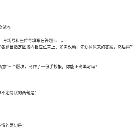
文试卷
、考场号和座位号填写在答题卡上。
各题目指定区域内相应位置上；如需改动，先划掉原来的答案，然后再写
高意”三个版块，制作了一份手抄报，你能正确填写吗？
）
、深远、飘忽不定情状的两句是：
）
）
失望、孤寂心情的两句是：