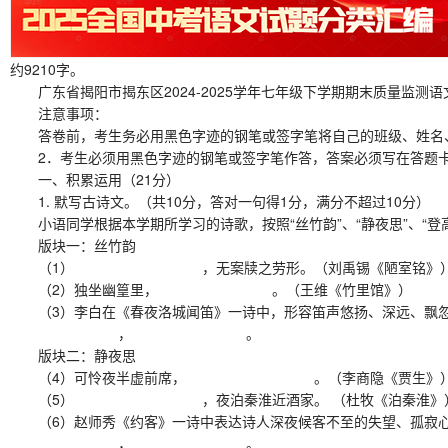
约9210字。
广东省揭阳市揭东区2024-2025学年七年级下学期期末质量监测语
注意事项：
答卷前，考生务必用黑色字迹的钢笔或签字笔将自己的班级、姓名
2．考生必须用黑色字迹的钢笔或签字笔作答，答案必须写在答题卡
一、积累运用（21分）
1. 默写古诗文。（共10分，答对一句得1分，满分不超过10分）
小语同学根据本学期所学习的诗歌，按照“丝竹韵”、“静夜思”、“登
版块一：丝竹韵
（1） ，无案牍之劳形。（刘禹锡《陋室铭》
（2）独坐幽篁里， 。（王维《竹里馆》）
（3）李白在《春夜洛城闻笛》一诗中，形容笛声悠扬
， 。
版块二：静夜思
（4）可怜夜半虚前席， 。（李商隐《贾生》
（5） ，夜泊秦淮近酒家。 （杜牧《泊秦淮》
（6）赵师秀《约客》一诗中表达诗人深夜候客不至的
， 。