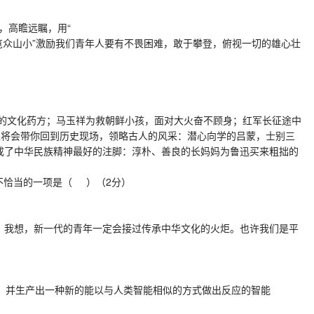
及辽远，高瞻远瞩，用“
励我们青年人要有不畏困难，敢于攀登，俯视一切的雄心壮
救世的文化药方；马玉祥为救朝鲜小孩，面对大火奋不顾身；红军长征途中
”展区将会带你回到历史现场，领略古人的风采：潜心向学的吕蒙，士别三
成了中华民族精神最好的注脚：淳朴、善良的长妈妈为鲁迅买来粗拙的
语使用不恰当的一项是（ ）（2分）
。我想，新一代的青年一定会接过传承中华文化的火炬。也许我们是平
能的实质，并生产出一种新的能以与人类智能相似的方式做出反应的智能