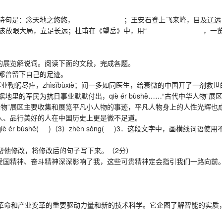
之情的诗句是：念天地之悠悠， ；王安石登上飞来峰，目
局，立足长远；杜甫在《望岳》中，用“ ，一览众山小”激
的展览解说词。阅读下面的文段，完成各题。
都曾留下自己的足迹。
鞠躬尽瘁，zhìsǐbùxiè；闻一多如同医生，给衰微的中国开了一剂
里的军民为抗日事业默默付出，qiè ér bùshě……“古代中华人物
人物”展区主要收集和展览平凡小人物的事迹，平凡人物身上的人性光辉也
于助人、品行美好的人在中国历史上更是微不足道。
iè ér bùshě( )（3）zhèn sǒng( )3．这段文字中，画横线词
他修改，将修改后的句子写下来。（2分）
国精神、奋斗精神深深影响了我，这些可贵精神定会指引我们一路向前
AI，是新一轮科技革命和产业变革的重要驱动力量和新的技术科学。它企图了解智