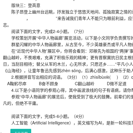
版块三：登高意
陈子昂登上幽州台远眺，抒发独立于悠悠天地间、孤独寂寞
， ”来告诫我们青年人不能只为眼前利益，应该放眼大
志。
阅读下面的文字，完成2-4小题。（7分）
学校策划开展“中华人物画廊”展览活动，以下是小文同学负责撰写
群星闪耀的中华人物画廊里，从古至今，不少英雄豪杰或平凡人物
在“近现代中华人物”展区中，你将会看到：邓稼先为祖国的“两弹”事业
翻山越岭，不畏艰难，充满了积极乐观的精神；更有晋察冀抗日民主根据地
日，当刮目相待；替父从军的木兰，心无所求，只愿还乡……“平凡小
《山海经》，让童年鲁迅先感到zhèn sǒng，后满心感激，这种乐
2.根据拼音写出相应的词语。（3分）（1）zhìsǐbùxiè( ) （2）q
A鞠躬尽瘁 B奋不顾身 C翻山越岭 D微不足道
4.以下是小语同学的参观心得，其中画波浪线的句子有语病，请你帮
参观“中华人物画廊”的展览后，使我受到了极大的鼓舞。前辈们的爱
凡的，但绝不平庸。
阅读下面的文字，完成5-6小题。（4分）
人工智能（Artificial Intelligence），英文缩写为