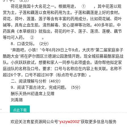
荷花是我国十大名花之一。根据用途， ① ，其中花莲以观
赏为主，子莲和藕莲以食用和药用为主。子莲和藕莲是上好的食材。
荷花、荷叶、莲蓬、莲子等含有丰富的药用成分，比如荷花碱、荷叶
碱等，具有止血生肌、清热解毒、安心提神等功效。400多年前，中
药医典《本草纲目》就指出，荷花的叶子、莲子、莲须、莲梗、藕节
等均可入药， ② 。
8．口语交际。（2分）
“奔跑吧，小铁！”今年6月29日上午9点，大庆市“第二届家庭亲子
酷跑大会”将在萨尔图区兰德湖公园激情开跑，现全城招募最酷家庭战
队。小庆跃跃欲试，想要和家人一同参与此项盛会。请你帮他拟定家
庭战队的名称及口号。要求：口号与名称应在内容上有关联。名称不
超过6个字，口号不超过30字（标点符号占字数）。
二、阅读理解与分析（46分）
9．阅读下面古诗文，完成问题。（5分）
酬乐天扬州初逢席上见赠
刘禹锡
点此下载
欢迎关注育星资源网公众号
“yxzyw2002”
获取更多信息与服务