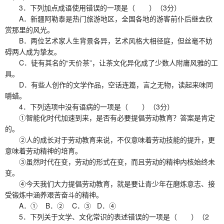
3．下列加点成语使用错误的一项是（ ）（3分）
A．新疆阿勒泰是热门旅游地区，全国各地的游客前仆后继去欣
赏那里的风光。
B．两位艺术家人生背景各异，艺术风格大相径庭，但丝毫不妨
碍两人成为挚友。
C．徒有其名的“天价茶”，让茶文化异化成了少数人附庸风雅的工
具。
D．有些人创作的文学作品，空话连篇，言之无物，读起来味同
嚼蜡。
4．下列选项中没有语病的一项是（ ）（3分）
①智能化时代加速到来，是否有必要提倡劳动教育？答案是肯定
的。
②人的成长对于劳动教育来说，不仅意味着劳动技能的提升，更
意味着劳动精神的培育。
③虽然时代在变，劳动的形式在变，而且劳动的精神内核始终未
变。
④今天我们大力提倡劳动教育，就是要让青少年在磨炼意志、接
受锻炼中涵养艰苦奋斗的精神。
A．① B．② C．③ D．④
5．下列关于文学、文化常识的表述错误的一项是（ ）（2