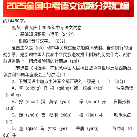
约14450字。
黑龙江省大庆市2025年中考语文试卷
一、基础知识积累与运用（24分）
1．根据拼音写汉字。（2分）
爱国主义是（qū）动中华民族这艘航船乘风破浪、奋勇前行的强
劲引擎，是引领中国人民和中华民族迸发排山倒海的历史伟力、战胜
前进道路上一切艰难险阻的壮丽旗（zhì）。
（节选自《习近平：在纪念中国人民抗日战争暨世界反法西斯战
争胜利75周年座谈会上的讲话》）
2．下列词语中加点字注音全都正确的一项是（ ）（2分）
A．嗔（chēng）怪 襁（qiǎng）褓 妖娆（ráo） 浩浩汤汤
（shāng）
B．狩（shòu）猎 黄晕（yùn） 豢（huàn）养 自惭形秽
（suì）
C．箴（zhēn）言 瘦削（xiāo） 校（jiào）补 吹毛求疵
（cī）
D．翘（qiáo）首 抽噎（yē） 荣膺（yīng） 气冲斗（d
ǒu）牛