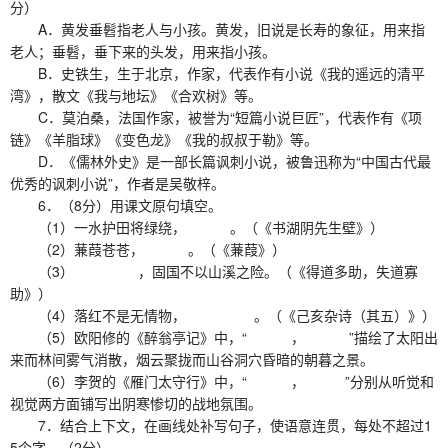
分）
A．黄发垂髫指老人与小孩。黄发，旧说是长寿的象征，用来指
老人；垂髫，垂下来的头发，用来指小孩。
B．史铁生，生于北京，作家，代表作有小说《我的遥远的清平
湾》，散文《我与地坛》《合欢树》等。
C．莫泊桑，法国作家，被誉为“短篇小说巨匠”，代表作有《项
链》《羊脂球》《变色龙》《我的叔叔于勒》等。
D．《儒林外史》是一部长篇讽刺小说，被鲁迅称为“中国古代最
优秀的讽刺小说”，作者是吴敬梓。
6．（8分）用课文原句填空。
（1）一水护田将绿绕， 。（《书湖阴先生壁》）
（2）蒹葭苍苍， 。（《蒹葭》）
（3） ，固国不以山溪之险。（《得道多助，失道寡
助》）
（4）落红不是无情物， 。（《己亥杂诗（其五）》）
（5）欧阳修的《醉翁亭记》中，“ ， ”描绘了太阳出
来而林间雾气消散，烟云聚拢而山谷洞穴昏暗的朝暮之景。
（6）李贺的《雁门太守行》中，“ ， ”分别从听觉和
视觉两方面铺写出阴寒惨切的战地氛围。
7．结合上下文，在画线处补写句子，使语意连贯，每处不超过1
5个字。（2分）