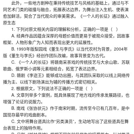
此外，一些地方剧种在秉持传统技艺与风格的基础上，通过与不
同艺术门类的碰撞与融合，拓展表达边界，为舞台注入生机、使表演
愈加鲜活，契合了当代观众的审美需求。《一个人的长征》通过融入
原生态
1. 下列对原文相关内容的理解和分析，正确的一项是（ ）
A. 经典作品因蕴含深厚的母题价值而更易于被观众接受，因故事
框架、人物形象广为人知而表现出更大的延展性。
B. 1993年版梨园戏《董生与李氏》以当代农村为背景，2004年
版《董生与李氏》经创作团队改编，故事背景变为古代。
C. 《一个人的长征》将赣南采茶戏的传统技艺与大余山歌、苏联
歌曲、俄罗斯小调等元素相结合，拓宽了表达边界。
D. 赣剧《李迩王》能够成功出圈，与其团队采取的以线上网络传
播为主、以线下剧场演出为辅的传播方式密切相关。
2. 根据原文，下列说法不正确的一项是（ ）
A. 文章列举多个案例，既具体展现了地方戏的传承发展路径，也
增强了论证的说服力。
B. 南戏《张协状元》作于南宋时期，流传至今已有几百年，是中
国现存最早的戏曲剧本。
C. 文中将舞台道具比作“另类演员”，生动地写出了这些道具在舞
台表现上的独特作用。