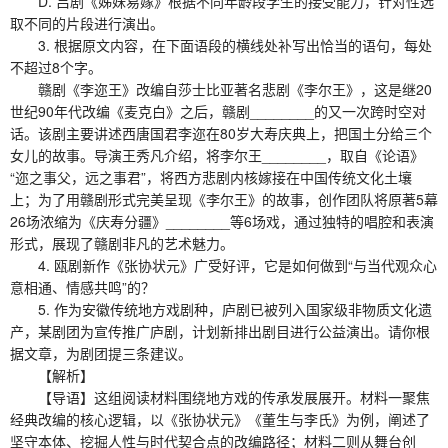
D. 吕剧《姊妹易嫁》根据不同年龄段学生的接受能力，针对性选
取不同的片段进行演出。
3. 根据原文内容，在下面语段的横线处补写出恰当的语句，每处
不超过8个字。
赣剧《李迩王》改编自莎士比亚著名悲剧《李尔王》，这是继20
世纪90年代改编《麦克白》之后，赣剧________的又一次跨时空对
话。该剧主要讲述西唐国君李迩在80岁大寿庆典上，把国土分给三个
女儿的故事。导演王秀凡介绍，将李尔王________，取自《论语》
“迩之事父，远之事君”，将西方悲剧内核嫁接在中国传统文化土壤
上；为了用赣剧形式完美呈现《李尔王》的故事，创作团队将原著5幕
26场浓缩为《庆寿分疆》________等6场戏，通过独特的唱腔和表演
形式，展现了赣剧非凡的艺术魅力。
4. 瓯剧新作《张协状元》广受好评，它是如何做到“与当代观众心
意相通、情感共鸣”的？
5. 作为安徽传统地方戏剧种，庐剧已被列入国家级非物质文化遗
产，某剧团为宣传推广庐剧，计划新排出剧目进行公益演出。请你根
据文章，为剧团提三条建议。
【解析】
【导语】这组阅读材料围绕地方戏的传承发展展开。材料一聚焦
经典改编的核心逻辑，以《张协状元》《董生与李氏》为例，阐述了
坚守本体、挖掘人性与时代契合点的改编路径；材料二则从舞台创