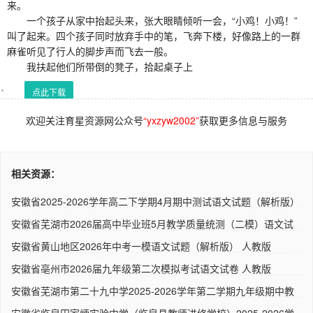
来。
一个孩子从家中抬起头来，张大眼睛倾听一会，“小鸡！小鸡！”
叫了起来。四个孩子同时放弃手中的笔，飞奔下楼，好像路上的一群
麻雀听见了行人的脚步声而飞去一般。
我扶起他们所带倒的凳子，拾起桌子上
点此下载
欢迎关注育星资源网公众号
“yxzyw2002”
获取更多信息与服务
相关资源：
安徽省2025-2026学年高二下学期4月期中测试语文试题（解析版）
人..
安徽省芜湖市2026届高中毕业班5月教学质量统测（二模）语文试
卷 ..
安徽省黄山地区2026年中考一模语文试题（解析版） 人教版
安徽省亳州市2026届九年级第二次模拟考试语文试卷 人教版
安徽省芜湖市第二十九中学2025-2026学年第二学期九年级期中教
学质..
安徽省临泉田家炳实验中学（临泉县教师进修学校）2025-2026学