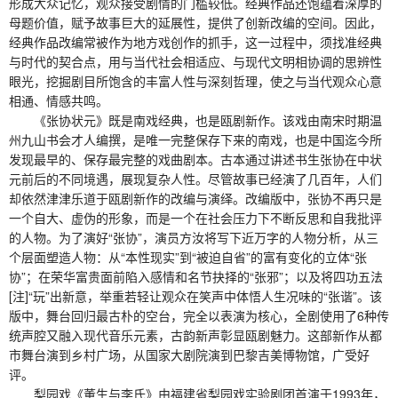
形成大众记忆，观众接受剧情的门槛较低。经典作品还饱蕴着深厚的
母题价值，赋予故事巨大的延展性，提供了创新改编的空间。因此，
经典作品改编常被作为地方戏创作的抓手，这一过程中，须找准经典
与时代的契合点，用与当代社会相适应、与现代文明相协调的思辨性
眼光，挖掘剧目所饱含的丰富人性与深刻哲理，使之与当代观众心意
相通、情感共鸣。
《张协状元》既是南戏经典，也是瓯剧新作。该戏由南宋时期温
州九山书会才人编撰，是唯一完整保存下来的南戏，也是中国迄今所
发现最早的、保存最完整的戏曲剧本。古本通过讲述书生张协在中状
元前后的不同境遇，展现复杂人性。尽管故事已经演了几百年，人们
却依然津津乐道于瓯剧新作的改编与演绎。改编版中，张协不再只是
一个自大、虚伪的形象，而是一个在社会压力下不断反思和自我批评
的人物。为了演好“张协”，演员方汝将写下近万字的人物分析，从三
个层面塑造人物：从“本性现实”到“被迫自省”的富有变化的立体“张
协”；在荣华富贵面前陷入感情和名节抉择的“张邪”；以及将四功五法
[注]“玩”出新意，举重若轻让观众在笑声中体悟人生况味的“张谐”。该
版中，舞台回归最古朴的空台，完全以表演为核心，全剧使用了6种传
统声腔又融入现代音乐元素，古韵新声彰显瓯剧魅力。这部新作从都
市舞台演到乡村广场，从国家大剧院演到巴黎吉美博物馆，广受好
评。
梨园戏《董生与李氏》由福建省梨园戏实验剧团首演于1993年，