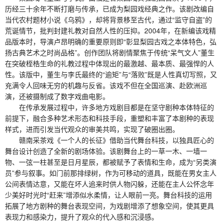
历经三十余年不断打磨与传承，已成为梨园戏经典之作。该剧改编自
当代农村题材小说《乌鸦》，却将背景移至古代，通过“监守自盗”的
荒诞情节，批判封建礼教对自然人性的压抑。2004年，在新编该戏精
品版本时，导演卢昂明确的重要原则即“彰显梨园古戏之本体特色，弘
扬古典艺术之时尚品格”。创作团队将剧情聚焦于传统“呆气文人”董生
在突破桎梏生命的礼教过程中体现出的最激越、最本质、最强悍的人
性。该版中，董生与李氏最终的“逾矩”与“落败”既是人性真切写照，又
充满令人回味无穷的机趣与反省。该戏不但在全国巡演、赴欧洲巡
演，还被摄制成了数字戏曲电影。
在传承发展过程中，许多地方戏剧目都是在坚守剧种本体特征的
前提下，融合多种艺术形态和科技手段，重塑和丰富了本剧种的表现
样式，进而引发当代观众的审美共鸣，实现了破圈出圈。
赣南采茶戏《一个人的长征》借助当代舞台科技，以独具匠心的
舞台设计创造了全新的剧场体验。该剧舞台上的一草一木、一墙一
物、一弦一柱甚至是日月星辰，都被赋予了表情和生命，成为“另类演
员”参与叙事。如门前那排绿树，作为可移动的道具，既能在男女主人
公间表情达意，又能在坏人追来时供人物闪躲，还能在主人公怀念年
少美好时光时“赶来”增添似水柔情，让人眼前一亮。舞台科技的运用
拓展了地方剧种的舞台表现空间，为戏剧增添了想象空间，使其更具
表现力和感染力，提升了观众的代入感和沉浸感。