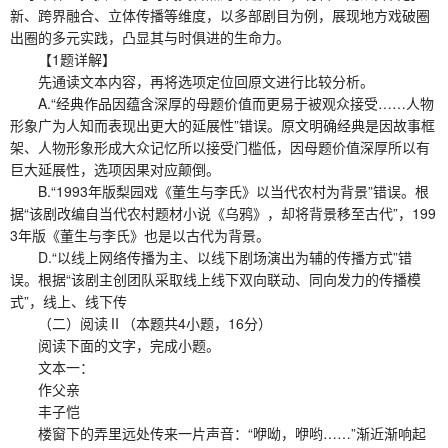
新、跨界融合、立体传播等维度，以多部剧目为例，展现地方戏破圈
出圈的多元实践，凸显其与时俱进的生命力。
【1题详解】
先通读文本内容，再将选项定位回原文进行比较分析。
A.“经典作品因蕴含深厚的母题价值而更易于被观众接受……人物
形象广为人知而表现出更大的延展性”错误。原文明确经典是因故事框
架、人物形象形成大众记忆所以接受门槛低，因母题价值深厚所以有
巨大延展性，选项因果对应颠倒。
B.“1993年版梨园戏《董生与李氏》以当代农村为背景”错误。根
据“该剧改编自当代农村题材小说《乌鸦》，却将背景移至古代”，199
3年版《董生与李氏》也是以古代为背景。
D.“以线上网络传播为主、以线下剧场演出为辅的传播方式”错
误。根据“该剧主创团队采取线上线下双向联动、同向发力的传播模
式”，线上、线下传
（二）阅读Ⅱ（本题共4小题，16分）
阅读下面的文字，完成小题。
文本一：
作父亲
丰子恺
楼窗下的弄里远处传来一片声音：“咿呦，咿哟……”渐近渐响起