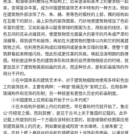
黑漆、桐油等涂料敷饰在木结构上；后来逐渐和美术上的要求统一起
来，变得复杂丰富，成为中国建筑装饰艺术中特有的一种方法。例如
在建筑物外部涂饰了丹、朱、赭、黑等色的楹柱的上部，横的结构如
在瓦檐下的部分，画上彩色的装饰图案，巧妙地使建筑物增加了色彩
丰富的感觉；又如彩画多以靛青翠绿的图案为主，用贴金的线纹，彩
色互间的花朵点缀其间，使建筑物受光面最大的豪华的丹朱或严肃的
深赭等，得到调节和装饰；再如在大建筑物的整体以内和它的附属建
筑物之间，也利用色彩构成红绿相间或是金朱交错的效果，使整个建
筑群看起来辉煌闪烁，借此形成更优美的风格，唤起活泼明朗的韵律
感。特别是这种多色的建筑体形和优美的自然景物相结合的时候，就
更加显示了建筑物美丽如画的优点，而这种优点，是和彩画装饰的作
用分不开的。
②在中国体系的建筑艺术中，对于建筑物细致地使用多样彩色加
工的装饰技术，主要有两种：一种是“琉璃瓦作”发明之后，应用各种
琉璃构件和花饰的形制；另一种就是有更悠久历史的彩画制度。
③中国建筑上应用彩画开始于什么年代呢？
④在木结构外部刷上丹红的颜色，早在春秋时代就开始了。鲁庄
公“丹桓宫之楹，而刻其桷”，是见于古书上关于鲁国的记载的。此外
记载上所提到的另一个方面应该特别注意的，就是绫锦织纹图案应用
到建筑装饰上的历史。例如秦始皇咸阳宫“木衣绨绣，土被朱紫”之
说。在柱上壁上悬挂丝织品和在墙壁梁柱上涂饰彩色图画，以满足建