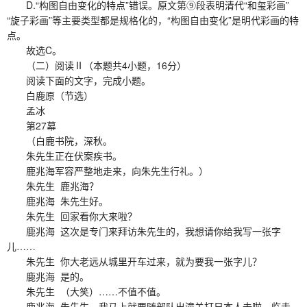
D.“构图自由变化的特点”错误。原文第⑨段表明清代“和玺彩画”
“旋子彩画”等主要类型都是规格化的，“构图自由变化”是明代彩画的特
点。
故选C。
（二）阅读Ⅱ（本题共4小题，16分）
阅读下面的文字，完成小题。
白鹿原（节选）
孟冰
第27幕
（白鹿书院，深秋。
朱先生正在伏案疾书。
鹿兆海军容严整地走来，向朱先生行礼。）
朱先生 鹿兆海？
鹿兆海 朱先生好。
朱先生 回家看你大来啦？
鹿兆海 这次是专门来拜访朱先生的，我想请你给我写一张字
儿……
朱先生 你大老远从城里开车过来，就为要我一张字儿？
鹿兆海 是的。
朱先生 （大笑）……不值不值。
鹿兆海 朱先生，我马上就要随部队出潼关打日本人去啦，临走