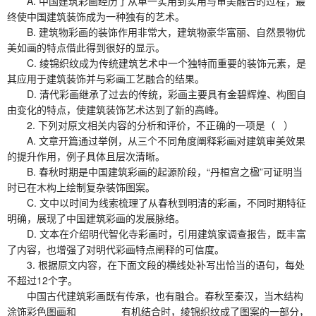
A. 中国建筑彩画经历了从单一实用到实用与审美融合的过程，最
终使中国建筑装饰成为一种独有的艺术。
B. 建筑物彩画的装饰作用非常大，建筑物豪华富丽、自然景物优
美如画的特点借此得到很好的显示。
C. 绫锦织纹成为传统建筑艺术中一个独特而重要的装饰元素，是
其应用于建筑装饰并与彩画工艺融合的结果。
D. 清代彩画继承了过去的传统，彩画主要具有金碧辉煌、构图自
由变化的特点，使建筑装饰艺术达到了新的高峰。
2. 下列对原文相关内容的分析和评价，不正确的一项是（ ）
A. 文章开篇通过举例，从三个不同角度阐释彩画对建筑审美效果
的提升作用，例子具体且层次清晰。
B. 春秋时期是中国建筑彩画的起源阶段，“丹桓宫之楹”可证明当
时已在木构上绘制复杂装饰图案。
C. 文中以时间为线索梳理了从春秋到明清的彩画，不同时期特征
明确，展现了中国建筑彩画的发展脉络。
D. 文本在介绍明代智化寺彩画时，引用建筑家调查报告，既丰富
了内容，也增强了对明代彩画特点阐释的可信度。
3. 根据原文内容，在下面文段的横线处补写出恰当的语句，每处
不超过12个字。
中国古代建筑彩画既有传承，也有融合。春秋至秦汉，当木结构
涂饰彩色图画和________有机结合时，绫锦织纹成了图案的一部分，