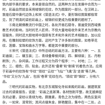
筑内部华美的要求，本来是很自然的。这两种方法在发展中合而为一
时，彩画自然就会采用绫锦的花纹，作为图案的一部分。在汉砖上、
敦煌石窟中唐代边饰上和宋《营造法式》中，菱形锦纹图案都极常
见，到了明清的梁枋彩画上，绫锦织纹更成为极重要的题材了。
⑤南北朝佛教流行中国之时，各处开凿石窟寺，普遍受到西域佛
教艺术的影响，当时的艺人匠师，不但大量地吸收外来艺术为宗教内
容服务，同时还大胆地将中国原有艺术和外来的艺术相融合，加以应
用。在雕刻绘塑的纹饰方面，这时产生了许多新的图案，如卷草花
纹、莲瓣、宝珠和曲水万字等，都是其中重要的部分。
⑥宋代《营造法式》中所总结的彩画方法，主要有六种：一、五
彩遍装；二、碾玉装；三、青绿叠晕棱间装；四、解绿装；五、丹粉
刷饰；六、杂间装。工作过程又分为四个程序：一、衬地；二、衬
色；三、细色；四、贴金。此外还有“叠晕”和“剔填”的着色方法。应用
于彩画中的纹饰有“华纹”“琐纹”“云纹”“飞仙”“飞禽”及“走兽”等几种。
“华纹”又分为“九品”，包括“卷草”花纹在内，“琐纹”即“锦纹”，分有六
品。
⑦明代的彩画实物，有北京东城智化寺如来殿的彩画，据建筑家
过去的调查报告，说是：“彩画之底甚薄，各材刨削平整，故无披麻捉
灰的必要，梁枋以青绿为地，颇雅素，青色之次为绿色，两色反复间
杂，一如宋、清常则；其间点缀朱金，鲜艳醒目，集中在一二处，占