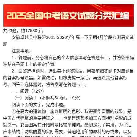
共23题，约17530字。
安徽卓越县中联盟2025-2026学年高一下学期4月阶段检测语文试
题
注意事项：
1．答题前，务必将自己的个人信息填写在答题卡上，并将条形码
粘贴在答题卡上的指定位置。
2．回答选择题时，选出每小题答案后，用铅笔把答题卡对应题目
的答案标号涂黑。如需改动，用橡皮擦干净后，再选涂其他答案标
号。回答非选择题时，将答案写在答题卡上。
一、阅读（72分）
（一）阅读Ⅰ（本题共5小题，19分）
阅读下面的文字，完成小题。
①在高大的建筑物上施以鲜明的色彩，取得豪华富丽的效果，是
中国古代建筑的重要特征之一，也是建筑艺术加工方面特别卓越的成
就之一。彩画图案在开始时是比较单纯的。最初是为了实用，为了适
应木结构上防腐防蠹的实际需要，普遍地用矿物原料的丹或朱，以及