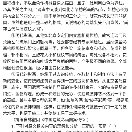
面积极小，不以金色作机械普遍之描画，且无一处利用白色为界线，
乃其优美之主因。”调查中又谈到智化寺梁枋彩画的特点，如枋心长为
梁枋全长的四分之一，而不是清代的三分之一；旋花作狭长形而非整
圆，虽然也是用一整二破的格式。又说枋心的两端尖头不用直线，“尚
存古代萍藻波纹之习”。
⑧明代彩画，其他如北京安定门内文丞相祠檐枋，故宫迎瑞门及
永康左门琉璃门上的额枋等，过去都曾经有专家测绘过。虽然这些彩
画构图规律和智化寺同属一类，但各梁上旋花本身和花心、花瓣的处
理，都不相同，且旋花大小和线纹布局的疏密，每处也各不相同。花
纹区划有细而紧的和叶瓣大而爽朗的两种，产生极不同的效果。全部
构图创造性很强，极尽自由变化之能事。
⑨清代的彩画，继承了过去的传统，在取材上和制作方法上有了
新的变化，使传统的建筑彩画得到一定的提高和发展。从北京各处宫
殿、庙宇、庭园遗留下来制作严谨的许多材料来看，它的特点是复杂
绚烂，金碧辉煌，形成一种炫目的光彩，使建筑装饰艺术达到一个新
的高峰。某些主要类型的彩画，如“和玺彩画”和“旋子彩画”等，都是规
格化的彩画装饰构图，这样，在装饰任何梁枋时就便于保持一定的技
术水平，也便于施工；并使徒工易于掌握技术。
（摘编自林徽因《中国建筑彩画图案•序》）
1. 下列对原文相关内容的理解和分析，正确的一项是（ ）