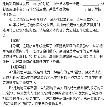
建筑彩画得以发展；南北朝时期，中外艺术融合应用，________，让
彩画更加丰富；清代承前启后，某些彩画使用________，易于掌握，
便于施工。
4. 文章第⑥段分类介绍了中国古代建筑彩画，请分析其作用。
5. 学校计划打造校园文化长廊，其中传统建筑文化展区拟复刻一
处明代古建筑梁枋彩画。请结合文本内容，为复刻工作提出三条建
议。
【解析】
【导语】这篇序言系统梳理了中国建筑彩画的发展脉络，从最初
为防腐防蠹的丹朱、黑漆等涂料敷饰，到融合美术装饰的艺术演变，
详述各时期形制、技法与风格，展现传统建筑彩画从实用到艺术化的
跃升，彰显其独特的建筑装饰美学价值。
【1题详解】
A.“最终使中国建筑装饰成为一种独有的艺术”错误。原文第①段
表述为彩画“成为中国建筑装饰艺术中特有的一种方法”，并非中国建
筑装饰整体是独有艺术。
B.“建筑物豪华富丽、自然景物优美如画的特点借此得到很好的显
示”错误。原文第①段末尾说“这种多色的建筑体形和优美的自然景物
相结合的时候，就更加显示了建筑物美丽如画的优点”，彩画装饰显示
的是“建筑物”的优美，而非自然景物本身。