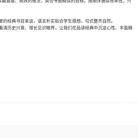
读最直接、高效的做法，契合专题精读的目标。按顺序通读效率低；只
里的经典书目来谈，语言朴实贴合学生感想，句式整齐自然。
看清历史兴衰、增长见识眼界，让我们在品读经典中沉淀心性、丰盈精