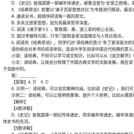
D. 《史记》是我国第一部编年体通史，被鲁迅誉为“史家之绝唱，无
5. 《经典常谈》若要以“诸子百家思想对比”为专题进行精读，最适
A. 通读全书，按顺序研读每一篇的原文。
B. 多关注道家思想，因为其最具哲学深度。
C. 阅读《诸子第十》，聚焦儒、墨、道三家的核心主张。
D. 跳过考据性内容，只专门提取各家治国理念与人性论观点。
6. 阅读完《经典常谈》，同学们对“读经典的意义”有了更深层次的
请你结合对本书的阅读体验，说说中学生阅读中国古代经典的意义
小语：读经典，不但可以学习语文知识，比如可以从《说文解字》中
小文：读经典，让我充分梳理了中国古典文学的文脉发展，我在读《
于血脉中的。
我：_______
【答案】4. D 5. C
6. 示例一：读经典，可以充实精神内涵。比如读《史记》，我们可
示例二：读经典，可以让我明晓事理，提升个人修养。比如从儒家经典
【解析】
【4题详解】
D.《史记》是我国第一部纪传体通史，而非编年体通史。编年体通
体史书的先河。
【5题详解】