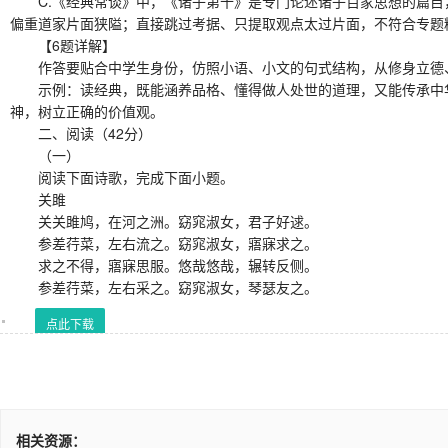
C.《经典常谈》中，《诸子第十》是专门论述诸子百家思想的篇目，
偏重道家片面狭隘；直接跳过考据、只提取观点太过片面，不符合专题
【6题详解】
作答要贴合中学生身份，仿照小语、小文的句式结构，从修身立德、
示例：读经典，既能涵养品格、懂得做人处世的道理，又能传承中华
神，树立正确的价值观。
二、阅读（42分）
（一）
阅读下面诗歌，完成下面小题。
关雎
关关雎鸠，在河之洲。窈窕淑女，君子好逑。
参差荇菜，左右流之。窈窕淑女，寤寐求之。
求之不得，寤寐思服。悠哉悠哉，辗转反侧。
参差荇菜，左右采之。窈窕淑女，琴瑟友之。
点此下载
相关资源：