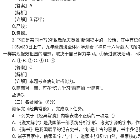
【答案】A
【解析】
【详解】B.羁绊；
C.严峻；
D.震撼。
3. 下面是某同学写的“致敬航天英雄”新闻稿中的一段话，其中有语
①5月30日上午，九年级四班全体同学观看了神舟十六号载人飞船发
一样实现报效祖国的理想，取决于自己努力学习。④通过这次活动，同
A. ① B. ② C. ③ D. ④
【答案】C
【解析】
【详解】本题考查病句辨析能力。
C.两面对一面，可在“努力学习”前面加上“是否”。
故选C。
（三）名著阅读（6分）
阅读完《经典常谈》，完成以下任务。
4. 下列关于《经典常谈》内容表述不正确的一项是（）
A. 《说文解字》是我国第一部系统分析字形、考究字源的字书，作
B. 《尚书》是我国最早的记言史书，“尚”是上古的意思，书中多记
C. 诸子百家中，儒家重“礼”与“仁”，道家主张顺应自然，墨家核心为“