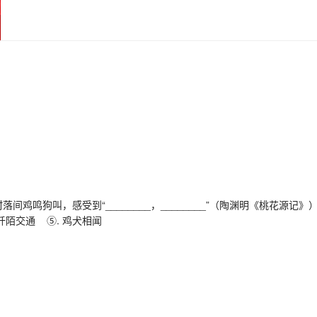
狗叫，感受到“________，________”（陶渊明《桃花源记》
阡陌交通 ⑤. 鸡犬相闻