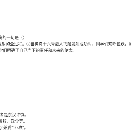
病的一句是（）
射的全过程。②当神舟十六号载人飞船发射成功时，同学们欢呼雀跃，
学们明确了自己当下的责任和未来的使命。
者是东汉许慎。
誓辞、政令等。
兼爱”“非攻”。