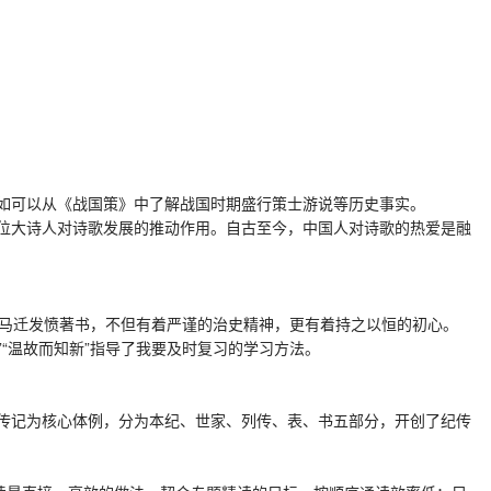
如可以从《战国策》中了解战国时期盛行策士游说等历史事实。
位大诗人对诗歌发展的推动作用。自古至今，中国人对诗歌的热爱是融
马迁发愤著书，不但有着严谨的治史精神，更有着持之以恒的初心。
“温故而知新”指导了我要及时复习的学习方法。
传记为核心体例，分为本纪、世家、列传、表、书五部分，开创了纪传