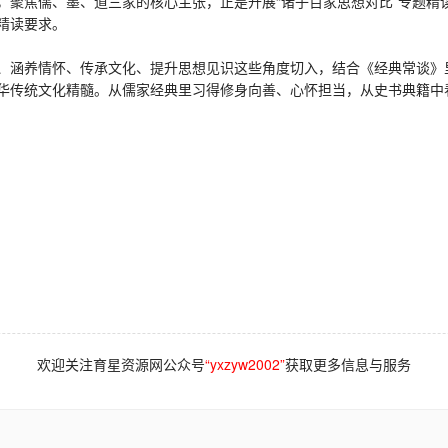
聚焦儒、墨、道三家的核心主张，正是开展“诸子百家思想对比”专题精
精读要求。
涵养情怀、传承文化、提升思想见识这些角度切入，结合《经典常谈》
传统文化精髓。从儒家经典里习得修身向善、心怀担当，从史书典籍中
欢迎关注育星资源网公众号
“yxzyw2002”
获取更多信息与服务