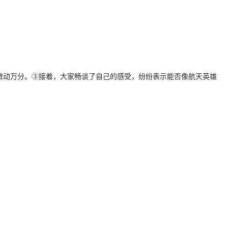
激动万分。③接着，大家畅谈了自己的感受，纷纷表示能否像航天英雄