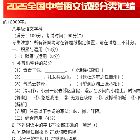
约12000字。
八年级语文学科
（满分：100分，考试时间：90分钟）
考生注意：所有答案均写在答题纸指定位置，写在试卷上不计分。
一、积累与运用（18分）
（一）默写与运用（8分）
1. 补写出空缺的部分
（1）青青子佩，________。（《诗经•郑风》）
（2）________，儿女共沾巾。（《送杜少府之任蜀州》）
（3）气蒸云梦泽，________。（《望洞庭湖上张丞相》）
（4）清明节，小景一家去郊区度假，漫步在乡间的小路上，时闻村落间鸡鸣
【答案】 ①. 悠悠我思 ②. 无为在歧路 ③. 波撼岳阳城 ④. 
【解析】
【详解】注意以下字词的写法：歧、撼、阡陌。
（二）综合运用（4分）
2. 下列词语中的字书写全都正确的一项是（）
A. 冗杂瞳仁撺掇 B. 踊跃晦暗羁拌
C. 萌发严竣辐射 D. 震憾渺远漂移