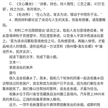
C．《文心雕龙》：“诗者，持也，持人情性；三百之蔽，义归‘无
邪’，持之为训，有符焉尔。”
D．《毛诗序》：“在心为志，发言为诗，情动于中而形于言。”
4．两则材料都论证了诗词与人生的关系，但各有侧重，请简要概
括。
5．材料二中况周颐提出“读词之法，取前人名句意境绝佳者，将
此意境缔构于吾想望中，然后澄思渺虑，以吾身入乎其中而涵泳玩索
之。”意为读诗词要取意境绝佳之句，先构想意境，再融入体悟，才能
品味词人的情感，请你运用这一方法赏析《扬州慢•淮左名都》中“废
池乔木，犹厌言兵”。
阅读下面的文字，完成下面小题。
文本一：
草原深处的笑声
唐均
很久没去祝桑乡了。周末，我和几个轮休的同事一起去祝桑乡回
访帮扶过的贫困户，其实称其为贫困户已不合适，因为他们都在去年
集体脱贫了。我们像以往帮扶时那样，说去走亲戚，才最为恰当。
祝桑乡位于四川省甘孜藏族自治州雅江县境内。汽车爬上3800米
高的黑石山，辽阔的祝桑草原映入眼帘。
远方，一顶牛毛帐篷冒出牛粪饼燃烧散发出的余烟。成群的牦