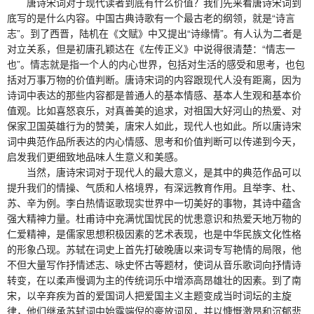
唐诗宋词对于现代读者到底有什么价值？我们先来看唐诗宋词到
底写的是什么内容。中国古典诗歌有一个最古老的纲领，就是“诗言
志”。到了西晋，陆机在《文赋》中又提出“诗缘情”。有人认为二者是
对立关系，但是初唐孔颖达在《左传正义》中说得很清楚：“情志一
也”。情志就是指一个人的内心世界，包括对生活的感受和思考，也包
括对万事万物的价值判断。唐诗宋词的内容跟现代人没有距离，因为
诗词中表达的那些内容都是普通人的基本情感、基本人生观和基本价
值观。比如喜怒哀乐，对真善美的追求，对祖国大好河山的热爱、对
保家卫国英雄行为的赞美，唐宋人如此，现代人也如此。所以唐诗宋
词中典范作品所表达的内心情感、思考和价值判断可以传递到今天，
启发我们更细致地品味人生意义和美感。
当然，唐诗宋词对于现代人的最大意义，是其中的典范作品可以
提升我们的情操、气质和人格境界，有深远教育作用。且举李、杜、
苏、辛为例。李白热情讴歌现实世界中一切美好的事物，其诗中蕴含
强大精神力量。杜甫诗中充满忧国忧民的忧患意识和热爱天地万物的
仁爱精神，是儒家思想积极因素的艺术表现，也是中华民族文化性格
的形象凸现。苏轼在词史上首先打破晚唐以来词专写艳情的局限，他
不但大量写作抒情述志、咏史怀古等题材，使词从音乐歌词向抒情诗
转变，在以柔声慢调为主的传统词乐中增添高昂雄壮的因素。到了南
宋，以辛弃疾为首的爱国词人把爱国主义主题变成当时词坛的主旋
律，他们继承苏轼词中始露端倪的豪放词风，并以慷慨激昂和沉郁悲