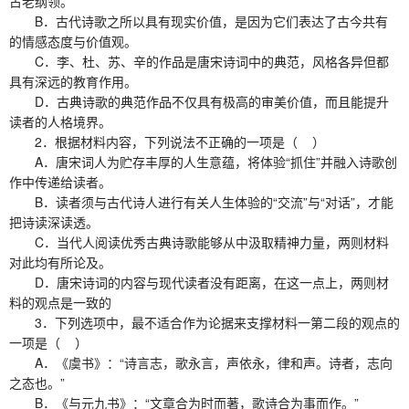
古老纲领。
B．古代诗歌之所以具有现实价值，是因为它们表达了古今共有
的情感态度与价值观。
C．李、杜、苏、辛的作品是唐宋诗词中的典范，风格各异但都
具有深远的教育作用。
D．古典诗歌的典范作品不仅具有极高的审美价值，而且能提升
读者的人格境界。
2．根据材料内容，下列说法不正确的一项是（ ）
A．唐宋词人为贮存丰厚的人生意蕴，将体验“抓住”并融入诗歌创
作中传递给读者。
B．读者须与古代诗人进行有关人生体验的“交流”与“对话”，才能
把诗读深读透。
C．当代人阅读优秀古典诗歌能够从中汲取精神力量，两则材料
对此均有所论及。
D．唐宋诗词的内容与现代读者没有距离，在这一点上，两则材
料的观点是一致的
3．下列选项中，最不适合作为论据来支撑材料一第二段的观点的
一项是（ ）
A．《虞书》：“诗言志，歌永言，声依永，律和声。诗者，志向
之态也。”
B．《与元九书》：“文章合为时而著，歌诗合为事而作。”