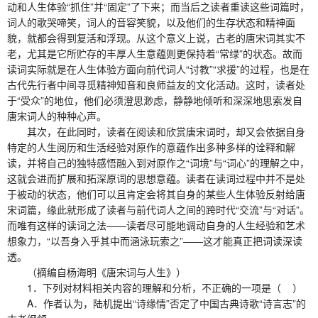
动和人生体验“抓住”并“固定”了下来；而当后之读者重读这些词篇时，
词人的歌哭啼笑，词人的音容笑貌，以及他们的生存状态和精神面
貌，就都会得到复活和浮现。从这个意义上说，古老的唐宋词其实不
老，尤其是它所贮存的丰厚人生意蕴则更保持着“常绿”的状态。故而
读词实际就是在人生体验方面向前代词人“讨教”“求援”的过程，也是在
古代先行者中间寻觅精神知音和良师益友的文化活动。这时，读者处
于“受众”的地位，他们必须澄思渺虑，静静地倾听和深深地思索发自
唐宋词人的种种心声。
其次，在此同时，读者在阅读和欣赏唐宋词时，却又会依据自身
特定的人生阅历和生活经验对原作的意蕴作出多种多样的诠释和解
读，并将自己的独特感悟融入到对原作之“词境”与“词心”的理解之中，
这就会进而扩展和拓深原词的思想意蕴。读者在读词过程中并不是处
于被动的状态，他们可以且肯定会将其自身的某些人生体验反射给唐
宋词篇，缘此就形成了读者与前代词人之间的跨时代“交流”与“对话”。
而唯有这样的读词之法——读者尽可能地调动自身的人生经验和艺术
想象力，“以吾身入乎其中而涵泳玩索之”——这才能真正把词读深读
透。
（摘编自杨海明《唐宋词与人生》）
1．下列对材料相关内容的理解和分析，不正确的一项是（ ）
A．作者认为，陆机提出“诗缘情”否定了中国古典诗歌“诗言志”的