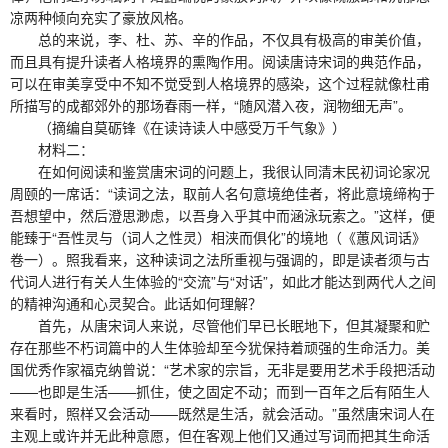
凉两种倾向充实了豪放风格。
总的来说，李、杜、苏、辛的作品，不仅具有极高的审美价值，
而且具有提升读者人格境界的熏陶作用。阅读唐诗宋词的典范作品，
可以在审美享受中不知不觉受到人格境界的感染，这个过程就像杜甫
所描写的成都郊外的那场春雨一样，“随风潜入夜，润物细无声”。
（摘编自莫砺锋《在读诗读人中感受万千气象》）
材料二：
在如何阅读和鉴赏唐宋词的问题上，我很认同清末民初词论家况
周颐的一席话：“读词之法，取前人名句意境绝佳者，将此意境缔构于
吾想望中，然后澄思渺虑，以吾身入乎其中而涵泳玩索之。”这样，便
能臻于“吾性灵与（词人之性灵）相浃而俱化”的境地（《蕙风词话》
卷一）。照我看来，这种读词之法所重视与强调的，即是读者须与古
代词人进行有关人生体验的“交流”与“对话”，如此才能达到两代人之间
的精神沟通和心灵契合。此话如何理解？
首先，从唐宋词人来说，尽管他们早已长眠地下，但其凝聚和贮
存在那些不朽词篇中的人生体验却至今犹保持着顽强的生命活力。美
国优秀作家福克纳曾说：“艺术家的宗旨，无非是要用艺术手段把活动
——也即是生活——抓住，使之固定不动；而到一百年之后有陌生人
来看时，照样又会活动——既然是生活，就会活动。”虽然唐宋词人在
主观上或许并无此种意愿，但在客观上他们又通过写词而把其生命活