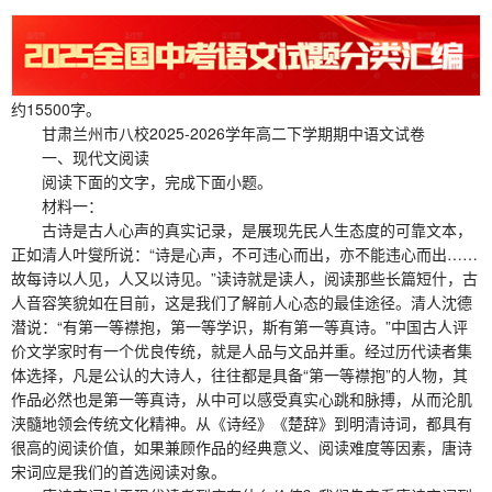
约15500字。
甘肃兰州市八校2025-2026学年高二下学期期中语文试卷
一、现代文阅读
阅读下面的文字，完成下面小题。
材料一：
古诗是古人心声的真实记录，是展现先民人生态度的可靠文本，
正如清人叶燮所说：“诗是心声，不可违心而出，亦不能违心而出……
故每诗以人见，人又以诗见。”读诗就是读人，阅读那些长篇短什，古
人音容笑貌如在目前，这是我们了解前人心态的最佳途径。清人沈德
潜说：“有第一等襟抱，第一等学识，斯有第一等真诗。”中国古人评
价文学家时有一个优良传统，就是人品与文品并重。经过历代读者集
体选择，凡是公认的大诗人，往往都是具备“第一等襟抱”的人物，其
作品必然也是第一等真诗，从中可以感受真实心跳和脉搏，从而沦肌
浃髓地领会传统文化精神。从《诗经》《楚辞》到明清诗词，都具有
很高的阅读价值，如果兼顾作品的经典意义、阅读难度等因素，唐诗
宋词应是我们的首选阅读对象。