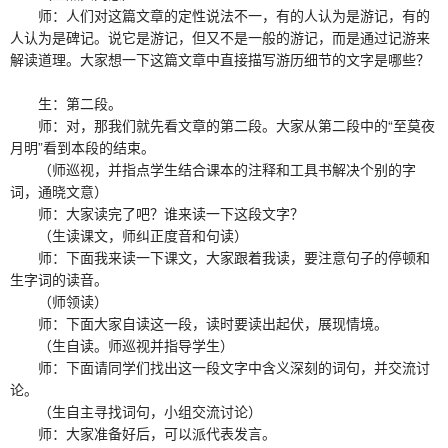
师：人们对这篇文章的定性说法不一，有的人认为是游记，有的
人认为是碑记。说它是游记，但又不是一般的游记，而是通过记游来
解读道理。大家想一下这篇文章中直接描写游历细节的文字是哪些？
生：第二段。
师：对，那我们就先看文章的第二段。大家从第二段中的“至莫夜
月明”看到本段的结束。
（师巡视，并指点学生结合课本的注释和工具书解决个别的字
词，通晓文意）
师：大家读完了吧？谁来读一下这段文字？
（生读课文，师纠正度音和句读）
师：下面我来读一下课文，大家跟着我读，要注意句子的停顿和
生字词的读音。
（师领读）
师：下面大家自读这一段，读时要读出起伏，展现情境。
（生自读。师巡视并指导学生）
师：下面请同学们找出这一段文字中含义深刻的词句，并交流讨
论。
（生自主寻找词句，小组交流讨论）
师：大家准备好后，可以派代表发言。