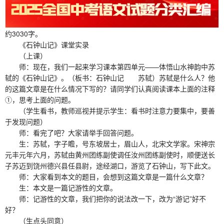
约3030字。
《石钟山记》课堂实录
（上课）
师：现在，我们一起来学习课本第四单元——体悟山水神韵中苏
轼的《石钟山记》。（板书：石钟山记 苏轼）苏轼是什么人？他
的这篇文章是在什么情况下写的？请同学们认真阅读课本上面的注释
①，思考上面的问题。
（学生看书，教师巡视并提示学生：看书时注意力要集中，要善
于发现问题）
师：看完了吧？大家请举手回答问题。
生：苏轼，字子瞻，号东坡居士，眉山人，北宋文学家。宋神宗
元丰元年六月，苏轼由黄州团练副使调任汝州团练副使时，顺便送长
子苏迈到饶州德兴县任县尉，途经湖口，游览了石钟山，写下此文。
师：大家看到本文的题目，会想到这篇文章是一篇什么文章？
生：本文是一篇记游性的文章。
师：记游性的文章，我们把你的说法改一下，改为“游记”好不
好？
（生点头同意）