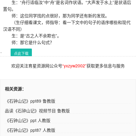
生：“舟行适临汝”中“舟”是名词作状语。“大声发于水上”是状语后
置句。
师：这位同学找的点很好，那为同学还有新的发现。
（生仔细看课文，师指导：看一下文中的句子的语序哪些和现代
汉语不同）
生：是“古之人不余欺也”。
师：那它是什么句式？
点此下载
欢迎关注育星资源网公众号
“yxzyw2002”
获取更多信息与服务
相关资源：
《石钟山记》ppt89 鲁教版
品读《石钟山记》视频节目 鲁教版
《石钟山记》ppt 人教版
《石钟山记》ppt87 人教版