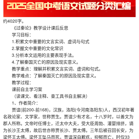
约4020字。
《过秦论》教学设计课后反思
学习目标：
1.积累文中重要的文言实词、虚词与句式
2.掌握文中重要的文化常识
3.分析本文运用的主要表现手法。
4.了解秦国灭亡的原因及现实意义。
教学重点：理解并积累文言实词、虚词和句式。
教学难点：了解秦国灭亡的原因及现实意义。
教学过程：
课前自主学习案
（读课文、看注释、查工具书自主解决）
1、作者简介：
贾谊(前200-前168)，汉族，洛阳(今河南洛阳东)人，西汉初年著
名政论家、文学家，世称贾生。贾谊少有才名，十八岁时，以善文为
郡人所称。文帝时任博士，迁太中大夫，受大臣周勃、灌婴排挤，谪
为长沙王太傅，故后世亦称贾长沙、贾太傅。三年后被召回长安，为
梁怀王太傅。梁怀王坠马而死，贾谊深自歉疚，抑郁而亡，时仅33