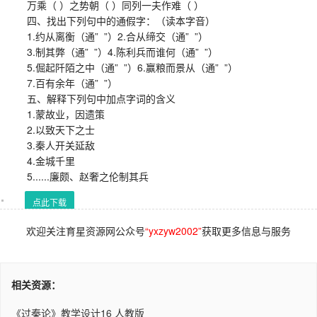
万乘（ ）之势朝（ ）同列一夫作难（ ）
四、找出下列句中的通假字：（读本字音）
1.约从离衡（通” ”）2.合从缔交（通” ”）
3.制其弊（通” ”）4.陈利兵而谁何（通” ”）
5.倔起阡陌之中（通” ”）6.赢粮而景从（通” ”）
7.百有余年（通” ”）
五、解释下列句中加点字词的含义
1.蒙故业，因遗策
2.以致天下之士
3.秦人开关延敌
4.金城千里
5......廉颇、赵奢之伦制其兵
点此下载
欢迎关注育星资源网公众号
“yxzyw2002”
获取更多信息与服务
相关资源：
《过秦论》教学设计16 人教版