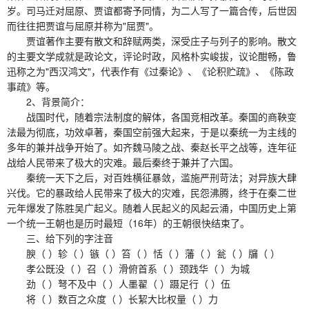
岁。司马迁对屈原、贾谊都寄予同情，为二人写了一篇合传，后世因
而往往把贾谊与屈原并称为"屈贾"。
贾谊著作主要有散文和辞赋两类，深受庄子与列子的影响。散文
的主要文学成就是政论文，评论时政，风格朴实峻拔，议论酣畅，鲁
迅称之为"西汉鸿文"，代表作有《过秦论》、《论积贮疏》、《陈政
事疏》等。
2、背景简介：
战国时代，随着宗法制度的解体，各国竞相改革。秦国的商鞅变
法最为彻底，功效卓著，秦国空前强大起来，于是以秦统一为主线的
多年的兼并战争开始了。如齐魏马陵之战、秦赵长平之战等，连年征
战给人民带来了极大的灾难。最后秦终于兼并了六国。
秦统一天下之后，对百姓横征暴敛，滥施严刑苛法；对异族大肆
兴伐。它的暴政给人民带来了极大的灾难，民怨沸腾，终于在秦二世
元年爆发了陈胜吴广起义。随着人民起义的风起云涌，中国历史上第
一个统一王朝也是历时最短（16年）的王朝很快结束了。
三、给下列的字注音
腴（ ）轸（ ）镞（ ）笞（ ）恬（ ）藩（ ）瓮（ ）牖（ ）
孝公既没（ ）召（ ）滑俯首系（ ）颈践华（ ）为城
劲（ ）弩不及中（ ）人墨翟（ ）蹑足行（ ）伍
将（ ）数百之众度（ ）长絜大比权量（ ）力