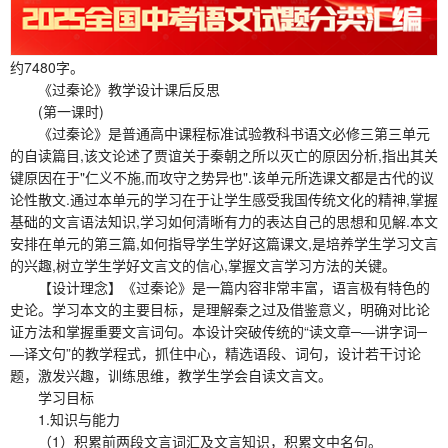
约7480字。
《过秦论》教学设计课后反思
(第一课时)
《过秦论》是普通高中课程标准试验教科书语文必修三第三单元
的自读篇目,该文论述了贾谊关于秦朝之所以灭亡的原因分析,指出其关
键原因在于"仁义不施,而攻守之势异也".该单元所选课文都是古代的议
论性散文.通过本单元的学习在于让学生感受我国传统文化的精神,掌握
基础的文言语法知识,学习如何清晰有力的表达自己的思想和见解.本文
安排在单元的第三篇,如何指导学生学好这篇课文,是培养学生学习文言
的兴趣,树立学生学好文言文的信心,掌握文言学习方法的关键。
【设计理念】《过秦论》是一篇内容非常丰富，语言极有特色的
史论。学习本文的主要目标，是理解秦之过及借鉴意义，明确对比论
证方法和掌握重要文言词句。本设计突破传统的“读文章─—讲字词─
—译文句”的教学程式，抓住中心，精选语段、词句，设计若干讨论
题，激发兴趣，训练思维，教学生学会自读文言文。
学习目标
1.知识与能力
（1）积累前两段文言词汇及文言知识，积累文中名句。