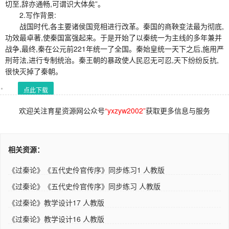
切至,辞亦通畅,可谓识大体矣”。
2.写作背景:
战国时代,各主要诸侯国竞相进行改革。秦国的商鞅变法最为彻底,
功效最卓著,使秦国富强起来。于是开始了以秦统一为主线的多年兼并
战争,最终,秦在公元前221年统一了全国。秦始皇统一天下之后,施用严
刑苛法,进行专制统治。秦王朝的暴政使人民忍无可忍,天下纷纷反抗,
很快灭掉了秦朝。
点此下载
欢迎关注育星资源网公众号
“yxzyw2002”
获取更多信息与服务
相关资源：
《过秦论》《五代史伶官传序》同步练习1 人教版
《过秦论》《五代史伶官传序》同步练习 人教版
《过秦论》教学设计17 人教版
《过秦论》教学设计16 人教版