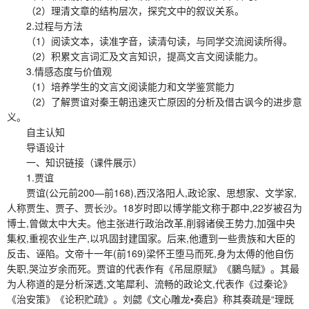
（2）理清文章的结构层次，探究文中的叙议关系。
2.过程与方法
（1）阅读文本，读准字音，读清句读，与同学交流阅读所得。
（2）积累文言词汇及文言知识，提高文言文阅读能力。
3.情感态度与价值观
（1）培养学生的文言文阅读能力和文学鉴赏能力
（2）了解贾谊对秦王朝迅速灭亡原因的分析及借古讽今的进步意
义。
自主认知
导语设计
一、知识链接（课件展示）
1.贾谊
贾谊(公元前200—前168),西汉洛阳人,政论家、思想家、文学家,
人称贾生、贾子、贾长沙。18岁时即以博学能文称于郡中,22岁被召为
博士,曾做太中大夫。他主张进行政治改革,削弱诸侯王势力,加强中央
集权,重视农业生产,以巩固封建国家。后来,他遭到一些贵族和大臣的
反击、诬陷。文帝十一年(前169)梁怀王堕马而死,身为太傅的他自伤
失职,哭泣岁余而死。贾谊的代表作有《吊屈原赋》《鵩鸟赋》。其最
为人称道的是分析深透,文笔犀利、流畅的政论文,代表作《过秦论》
《治安策》《论积贮疏》。刘勰《文心雕龙•奏启》称其奏疏是“理既