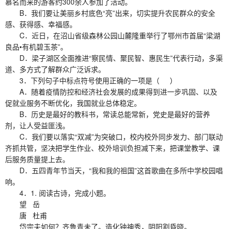
慕名而来的游客约300余人参加了活动。
B．我们要让美丽乡村底色“亮”出来，切实提升农民群众的安全
感、获得感、幸福感。
C．近日，在沼山省级森林公园山麓隆重举行了鄂州市首届“梁湖
良品•有机碧玉茶”。
D．梁子湖区全面推进“察民情、聚民智、惠民生”代表行动，多渠
道、多方式了解群众广泛诉求。
3．下列句子中标点符号使用正确的一项是（ ）
A．随着疫情防控和经济社会发展的成果得到进一步巩固、以及
促就业服务不断优化，我国就业总体稳定。
B．历史是最好的教科书，常读总能常新，党史是最好的营养
剂，让人受益匪浅。
C．我们要以落实“双减”为突破口，校内校外同步发力、部门联动
齐抓共管，坚决把学生作业、校外培训负担减下来，把课堂教学、课
后服务质量提上去。
D．五四青年节当天，“我和我的祖国”这首歌曲在多所中学校园唱
响。
4．1. 阅读古诗，完成小题。
望 岳
唐 杜甫
岱宗夫如何？齐鲁青未了。造化钟神秀，阴阳割昏晓。