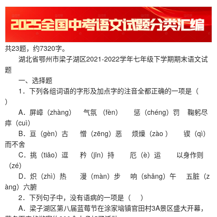
共23题，约7320字。
湖北省鄂州市梁子湖区2021-2022学年七年级下学期期末语文试
题
一、选择题
1．下列各组词语的字形及加点字的注音全都正确的一项是（
）
A．屏嶂（zhàng） 气氛 （fèn） 惩（chéng）罚 鞠躬尽
瘁（cuì）
B．亘（gèn）古 憎（zēng）恶 烦燥（zào ） 锲（qì）
而不舍
C．挑（tiǎo）逗 矜（jīn）持 厄（è）运 以身作则
（zé）
D．炽（zhì）热 漫（màn）步 响（shǎng）午 五脏（z
àng）六腑
2．下列句子中，没有语病的一项是（ ）
A．梁子湖区第八届蓝莓节在涂家垴镇官田村3A景区盛大开幕，