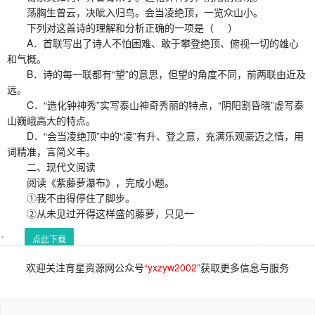
荡胸生曾云，决眦入归鸟。会当凌绝顶，一览众山小。
下列对这首诗的理解和分析正确的一项是（ ）
A．首联写出了诗人不怕困难、敢于攀登绝顶、俯视一切的雄心
和气概。
B．诗的每一联都有“望”的意思，但望的角度不同，前两联由近及
远。
C．“造化钟神秀”实写泰山神奇秀丽的特点，“阴阳割昏晓”虚写泰
山巍峨高大的特点。
D．“会当凌绝顶”中的“凌”有升、登之意，充满乐观豪迈之情，用
词精准，言简义丰。
二、现代文阅读
阅读《紫藤萝瀑布》，完成小题。
①我不由得停住了脚步。
②从未见过开得这样盛的藤萝，只见一
点此下载
欢迎关注育星资源网公众号
“yxzyw2002”
获取更多信息与服务