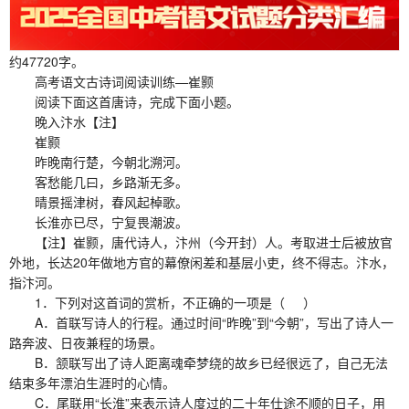
约47720字。
高考语文古诗词阅读训练—崔颢
阅读下面这首唐诗，完成下面小题。
晚入汴水【注】
崔颢
昨晚南行楚，今朝北溯河。
客愁能几曰，乡路渐无多。
晴景摇津树，春风起棹歌。
长淮亦已尽，宁复畏潮波。
【注】崔颢，唐代诗人，汴州（今开封）人。考取进士后被放官
外地，长达20年做地方官的幕僚闲差和基层小吏，终不得志。汴水，
指汴河。
1．下列对这首词的赏析，不正确的一项是（ ）
A．首联写诗人的行程。通过时间“昨晚”到“今朝”，写出了诗人一
路奔波、日夜兼程的场景。
B．颔联写出了诗人距离魂牵梦绕的故乡已经很远了，自己无法
结束多年漂泊生涯时的心情。
C．尾联用“长淮”来表示诗人度过的二十年仕途不顺的日子，用