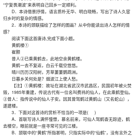
“宁复畏潮波”来表明自己回乡一定顺利。
D．本诗借景抒情，语言质朴无华、明白晓畅，写出了诗人久宦
归乡时的复杂的情感。
2．本诗的颈联描绘了怎样的图画？从中你能读出诗人怎样的情
感？
阅读下面这首唐诗,完成下面小题。
黄鹤楼①
崔颢
昔人②已乘黄鹤去，此地空余黄鹤楼。
黄鹤一去不复返，白云千载空悠悠。
晴川历历汉阳树，芳草萋萋鹦鹉洲。
日暮乡关何处是？烟波江上使人愁。
【注】①黄鹤楼：故址在湖北省武汉市武昌区，民国初年被火焚
毁，1985年重建，传说古代有一位名叫费祎的仙人，在此乘鹤登仙。
②昔人：指传说中的仙人子安。因其曾驾鹤过黄鹤山〔又名蛇山〕，
遂建楼。
3．下面对这首诗的赏析不恰当的一项是( )
A．首联写诗人满怀憧憬，慕名前来，可仙人驾鹤杳无踪迹，鹤
去楼空，眼前就是一座寻常可见的江楼。
B．颔联中的“黄鹤”所指甚明，只指实际中的“仙鹤”，没有言外之