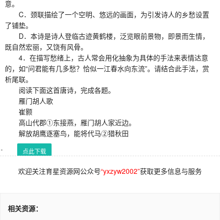
意。
C．颈联描绘了一个空明、悠远的画面，为引发诗人的乡愁设置
了铺垫。
D．本诗是诗人登临古迹黄鹤楼，泛览眼前景物，即景而生情，
既自然宏丽，又饶有风骨。
4．在描写愁绪上，古人常会用化抽象为具体的手法来表情达意
的，如“问君能有几多愁？恰似一江春水向东流”。请结合此手法，赏
析尾联。
阅读下面这首唐诗，完成各题。
雁门胡人歌
崔颢
高山代郡①东接燕，雁门胡人家近边。
解放胡鹰逐塞鸟，能将代马②猎秋田
点此下载
欢迎关注育星资源网公众号
“yxzyw2002”
获取更多信息与服务
相关资源：